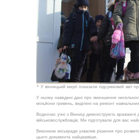
* У вінницькій мерії показали підсумковий звіт пр
У ньому наведені дані про зменшення чисельності
мільйони гривень, виділені на ремонт навчальних 
Водночас учні з Вінниці демонструють вражаючі 
військовослужбовців. Ми підготували для вас найц
Виконком міськради ухвалив рішення про розвиток 
цього документа найцікавіше.