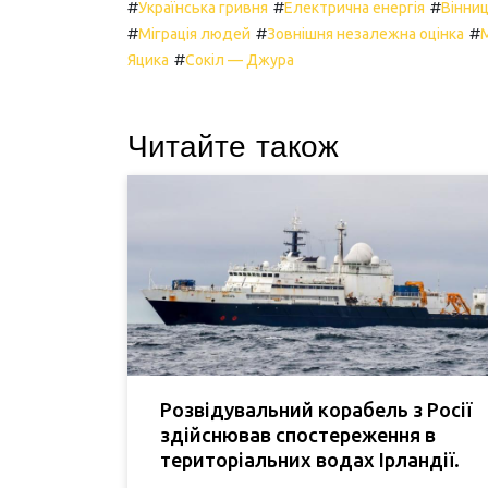
#
#
#
Українська гривня
Електрична енергія
Вінни
#
#
#
Міграція людей
Зовнішня незалежна оцінка
М
#
Яцика
Сокіл — Джура
Читайте також
Розвідувальний корабель з Росії
здійснював спостереження в
територіальних водах Ірландії.