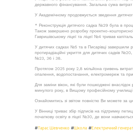
державного фінансування. Загальна сума витрат 
У Академічному продовжується зведення дитячого
* Реконструкція дитячого садка №29 була в проц
Також завершено розробку проектно-кошторисної
Гавришівському ліцеї та ліцеї №4 тривав капітал
У дитячих садках №5 та в Писарівці завершили р
протирадіаційні укриття для дитячих садків №20, 
№23, 36 і 38.
Протягом 2025 року 2,8 мільйона гривень витрат
опалення, водопостачання, електромереж та при
Для заміни вікон, які були пошкоджені внаслідок 
минулого року, в Вищому професійному училищі 
Ознайомитись зі звітом повністю Ви можете за 
У Вінниці триває збір підписів на підтримку петиц
початкову освіту в ліцеї №30, де вони навчають
#
#
#
Тарас Шевченко
Школа
Електричний генера