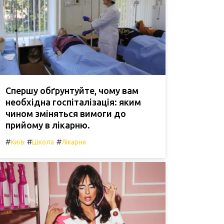
Спершу обґрунтуйте, чому вам
необхідна госпіталізація: яким
чином зміняться вимоги до
прийому в лікарню.
#
#
#
Київ
Школа
Лікарня