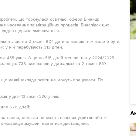
проблем, що торкнулася освітньої сфери Вінниці:
я населення та міграційних процесів. Внаслідок цих
х садків щорічно зменшується.
ільнят, що на 2 тисячі 804 дитини менше, ніж мало б бути.
и: у ній перебувають 313 дітей.
ячі 455 учнів. А це на 515 дітей менше, ніж у 2024/2025
еленців: 738 вихованців у дитсадках та 2 тисячі 819
 що деякі заклади освіти не можуть працювати. По
світу для 13 тисяч 236 учнів.
для 678 дітей;
А
навчання, оскільки не мають власних укриттів або ж
6 вихованців змушені навчатися дистанційно.