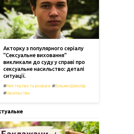
Акторку з популярного серіалу
"Сексуальне виховання"
викликали до суду у справі про
сексуальне насильство: деталі
ситуації.
#
#
Мистецтво та розваги
Вільям Шекспір
#
Насильство
ктуальне