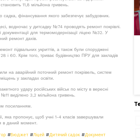
становить 11,8 мільйона гривень.
 садка, фінансування якого забезпечує забудовник.
есі, водночас у дитсадку №74 проводять ремонт покрівлі.
 документації для термомодернізації ліцею №32. У
ьний ремонт дахів.
емонт підвальних укриттів, а також були споруджені
28 і 60. Крім того, триває будівництво ПРУ для закладів
или на аварійний поточний ремонт покрівель, систем
міщень у закладах освіти.
ракетного удару російських військ по місту в вересні
№11 виділено 3,2 мільйона гривень.
Т
цим посиланням.
ії, яка пропонує, щоб учні 1-4 класів завершували
ся в даний момент.
#
#
#
#
тор
Бюджет
Ліцей
Дитячий садок
Документ