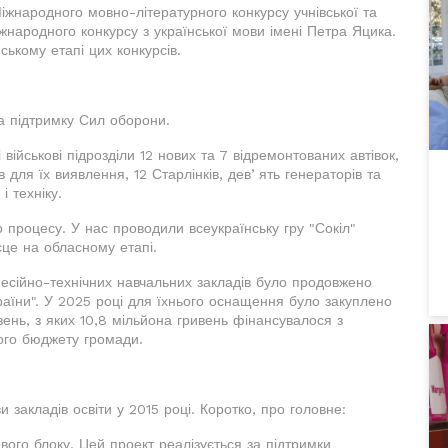
іжнародного мовно-літературного конкурсу учнівської та
жнародного конкурсу з української мови імені Петра Яцика.
ькому етапі цих конкурсів.
а підтримку Сил оборони.
і військові підрозділи 12 нових та 7 відремонтованих автівок,
в для їх виявлення, 12 Старлінків, девʼять генераторів та
 техніку.
 процесу. У нас проводили всеукраїнську гру "Сокіл"
сце на обласному етапі.
фесійно-технічних навчальних закладів було продовжено
країни". У 2025 році для їхнього оснащення було закуплено
ень, з яких 10,8 мільйона гривень фінансувалося з
ого бюджету громади.
и закладів освіти у 2015 році. Коротко, про головне:
ого блоку. Цей проект реалізується за підтримки