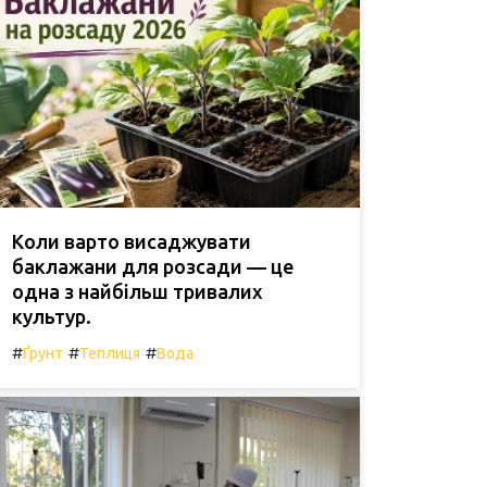
Коли варто висаджувати
баклажани для розсади — це
одна з найбільш тривалих
культур.
#
#
#
Ґрунт
Теплиця
Вода