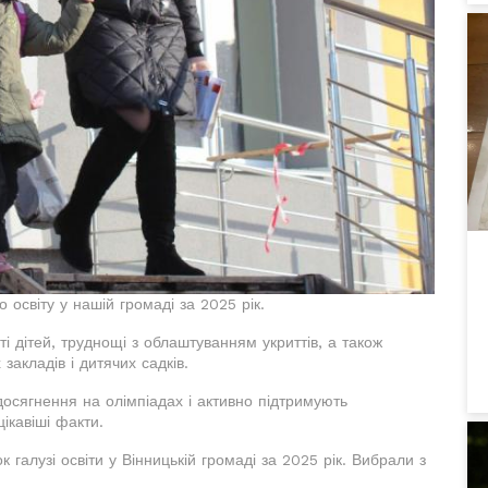
о освіту у нашій громаді за 2025 рік.
 дітей, труднощі з облаштуванням укриттів, а також
закладів і дитячих садків.
досягнення на олімпіадах і активно підтримують
ікавіші факти.
галузі освіти у Вінницькій громаді за 2025 рік. Вибрали з