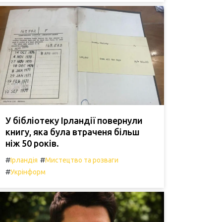
У бібліотеку Ірландії повернули
книгу, яка була втраченя більш
ніж 50 років.
#
#
Ірландія
Мистецтво та розваги
#
Укрінформ