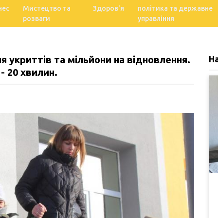
нес
Мистецтво та
Здоров'я
політика та державне
розваги
управління
я укриттів та мільйони на відновлення.
Н
 - 20 хвилин.