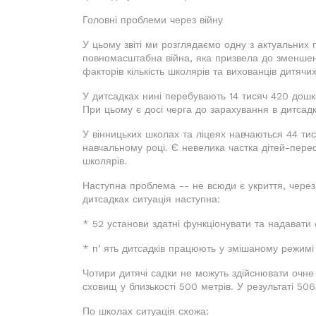
Головні проблеми через війну
У цьому звіті ми розглядаємо одну з актуальних 
повномасштабна війна, яка призвела до зменшенн
факторів кількість школярів та вихованців дитячи
У дитсадках нині перебувають 14 тисяч 420 дошк
При цьому є досі черга до зарахування в дитсадк
У вінницьких школах та ліцеях навчаються 44 тис
навчальному році. Є невелика частка дітей-перес
школярів.
Наступна проблема -- не всюди є укриття, через
дитсадках ситуація наступна:
* 52 установи здатні функціонувати та надавати о
* пʼять дитсадків працюють у змішаному режимі 
Чотири дитячі садки не можуть здійснювати очне 
сховищ у близькості 500 метрів. У результаті 50
По школах ситуація схожа: