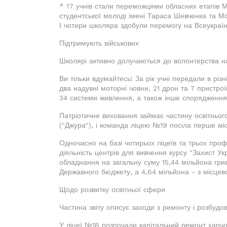
* 17 учнів стали переможцями обласних етапів М
студентської молоді імені Тараса Шевченка та Мі
І чотири школяра здобули перемогу на Всеукраїнс
Підтримують військових
Школярі активно долучаються до волонтерства н
Ви тільки вдумайтесь! За рік учні передали в різн
два надувні моторні човни, 21 дрон та 7 пристрої
34 системи живлення, а також інше спорядження і
Патріотичне виховання займає частину освітнього
("Джура"), і команда ліцею №19 посіла перше мі
Одночасно на базі чотирьох ліцеїв та трьох про
діяльність центрів для вивчення курсу "Захист У
обладнання на загальну суму 15,44 мільйона грив
Державного бюджету, а 4,64 мільйона - з місцев
Щодо розвитку освітньої сфери
Частина звіту описує заходи з ремонту і розбудов
У ліцеї №18 розпочали капітальний ремонт харчов