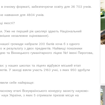
в очному форматі, забезпечуючи освіту для 36 703 учнів.
не навчання для 4804 учнів.
щі якості?
ени. Уже не перший рік школярі здають Національний
овнішне незалежне оцінювання).
з нашої громади набрали 200 балів хоча б з одного
о ж результату з двох предметів. Найвищі показники
цею та Вінницького гуманітарного ліцею №1 імені Пирогова,
дах: у наших школах та ліцеях відбувся міський етап
етів. У заході взяли участь 2163 учні, з яких 950 здобули
оявили себе найкраще:
бласному етапі Всеукраїнського конкурсу захисту науково-
 наук України, з яких 5 отримали призові місця на