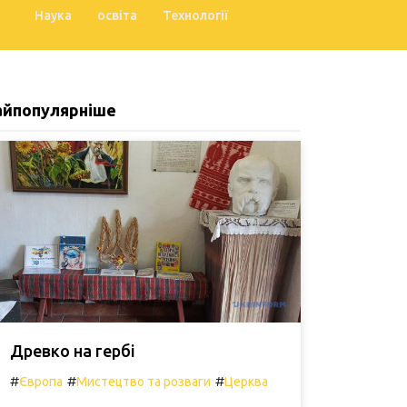
Наука
освіта
Технології
айпопулярніше
Древко на гербі
#
#
#
Європа
Мистецтво та розваги
Церква