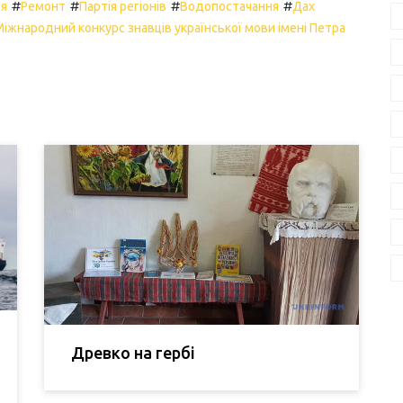
#
#
#
#
ця
Ремонт
Партія регіонів
Водопостачання
Дах
іжнародний конкурс знавців української мови імені Петра
Древко на гербі