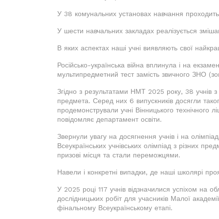
У 38 комунальних установах навчання проходить 
У шести навчальних закладах реалізується зміша
В яких аспектах наші учні виявляють свої найкра
Російсько-українська війна вплинула і на екзам
мультипредметний тест замість звичного ЗНО (з
Згідно з результатами НМТ 2025 року, 38 учнів 
предмета. Серед них 6 випускників досягли таког
продемонстрували учні Вінницького технічного лі
повідомляє департамент освіти.
Звернули увагу на досягнення учнів і на олімпіа
Всеукраїнських учнівських олімпіад з різних предм
призові місця та стали переможцями.
Навели і конкретні випадки, де наші школярі пр
У 2025 році 117 учнів відзначилися успіхом на о
дослідницьких робіт для учасників Малої академії
фінальному Всеукраїнському етапі.