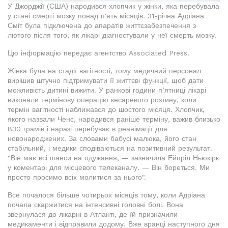
У Джорджії (США) народився хлопчик у жінки, яка перебувала
у стані смерті мозку понад п'ять місяців. 31-річна Адріана
Сміт була підключена до апаратів життєзабезпечення з
лютого після того, як лікарі діагностували у неї смерть мозку.
Цю інформацію передає агентство Associated Press.
Жінка була на стадії вагітності, тому медичний персонал
вирішив штучно підтримувати її життєві функції, щоб дати
можливість дитині вижити. У ранкові години п’ятниці лікарі
виконали термінову операцію кесаревого розтину, коли
термін вагітності наближався до шостого місяця. Хлопчик,
якого назвали Ченс, народився раніше терміну, важив близько
830 грамів і наразі перебуває в реанімації для
новонароджених. За словами бабусі малюка, його стан
стабільний, і медики сподіваються на позитивний результат.
"Він має всі шанси на одужання, — зазначила Ейпріл Ньюкірк
у коментарі для місцевого телеканалу. — Він бореться. Ми
просто просимо всіх молитися за нього".
Все почалося більше чотирьох місяців тому, коли Адріана
почала скаржитися на інтенсивні головні болі. Вона
звернулася до лікарні в Атланті, де їй призначили
медикаменти і відправили додому. Вже вранці наступного дня