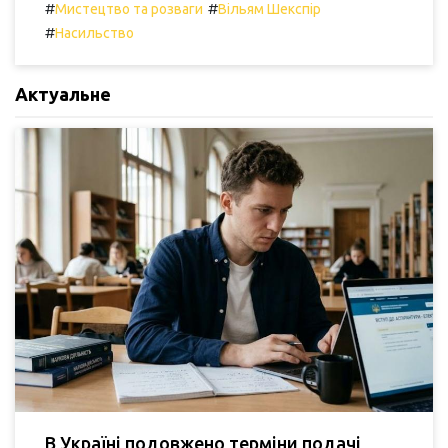
#
#
Мистецтво та розваги
Вільям Шекспір
#
Насильство
Актуальне
В Україні подовжено терміни подачі