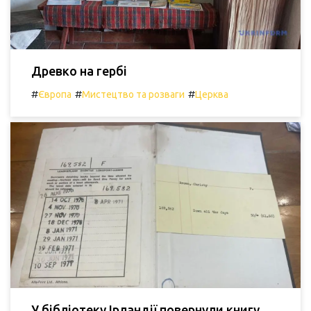
Древко на гербі
#
#
#
Європа
Мистецтво та розваги
Церква
У бібліотеку Ірландії повернули книгу,