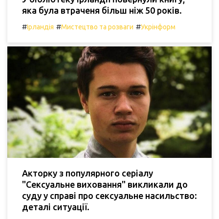
яка була втраченя більш ніж 50 років.
#
#
#
Ірландія
Мистецтво та розваги
Укрінформ
Акторку з популярного серіалу
"Сексуальне виховання" викликали до
суду у справі про сексуальне насильство:
деталі ситуації.