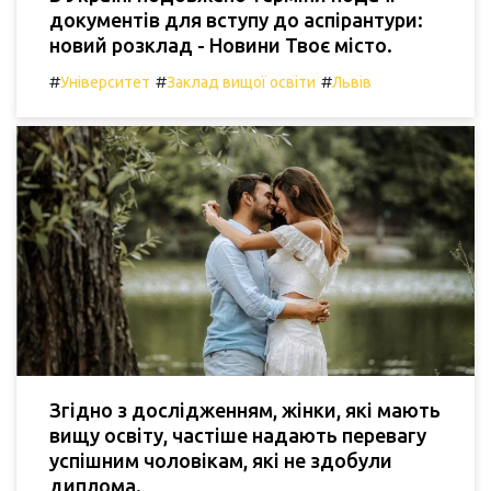
документів для вступу до аспірантури:
новий розклад - Новини Твоє місто.
#
#
#
Університет
Заклад вищої освіти
Львів
Згідно з дослідженням, жінки, які мають
вищу освіту, частіше надають перевагу
успішним чоловікам, які не здобули
диплома.