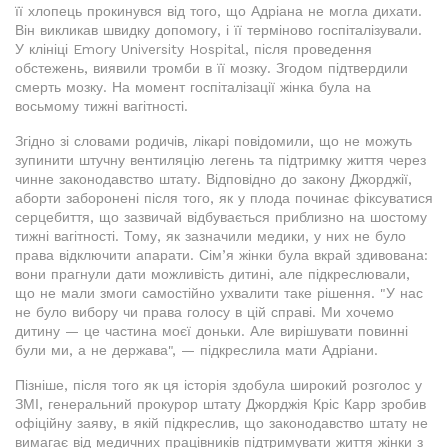
її хлопець прокинувся від того, що Адріана не могла дихати.
Він викликав швидку допомогу, і її терміново госпіталізували.
У клініці Emory University Hospital, після проведення
обстежень, виявили тромби в її мозку. Згодом підтвердили
смерть мозку. На момент госпіталізації жінка була на
восьмому тижні вагітності.
Згідно зі словами родичів, лікарі повідомили, що не можуть
зупинити штучну вентиляцію легень та підтримку життя через
чинне законодавство штату. Відповідно до закону Джорджії,
аборти заборонені після того, як у плода починає фіксуватися
серцебиття, що зазвичай відбувається приблизно на шостому
тижні вагітності. Тому, як зазначили медики, у них не було
права відключити апарати. Сім’я жінки була вкрай здивована:
вони прагнули дати можливість дитині, але підкреслювали,
що не мали змоги самостійно ухвалити таке рішення. "У нас
не було вибору чи права голосу в цій справі. Ми хочемо
дитину — це частина моєї доньки. Але вирішувати повинні
були ми, а не держава", — підкреслила мати Адріани.
Пізніше, після того як ця історія здобула широкий розголос у
ЗМІ, генеральний прокурор штату Джорджія Кріс Карр зробив
офіційну заяву, в якій підкреслив, що законодавство штату не
вимагає від медичних працівників підтримувати життя жінки з