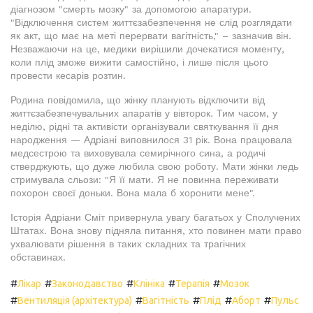
діагнозом "смерть мозку" за допомогою апаратури.
"Відключення систем життєзабезпечення не слід розглядати
як акт, що має на меті перервати вагітність," – зазначив він.
Незважаючи на це, медики вирішили дочекатися моменту,
коли плід зможе вижити самостійно, і лише після цього
провести кесарів розтин.
Родина повідомила, що жінку планують відключити від
життєзабезпечувальних апаратів у вівторок. Тим часом, у
неділю, рідні та активісти організували святкування її дня
народження — Адріані виповнилося 31 рік. Вона працювала
медсестрою та виховувала семирічного сина, а родичі
стверджують, що дуже любила свою роботу. Мати жінки ледь
стримувала сльози: "Я її мати. Я не повинна переживати
похорон своєї доньки. Вона мала б хоронити мене".
Історія Адріани Сміт привернула увагу багатьох у Сполучених
Штатах. Вона знову підняла питання, хто повинен мати право
ухвалювати рішення в таких складних та трагічних
обставинах.
#
#
#
#
#
Лікар
Законодавство
Клініка
Терапія
Мозок
#
#
#
#
#
Вентиляція (архітектура)
Вагітність
Плід
Аборт
Пульс