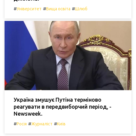
#
#
#
Університет
Вища освіта
Шлюб
Україна змушує Путіна терміново
реагувати в передвиборчий період, -
Newsweek.
#
#
#
Росія
Журналіст
Київ