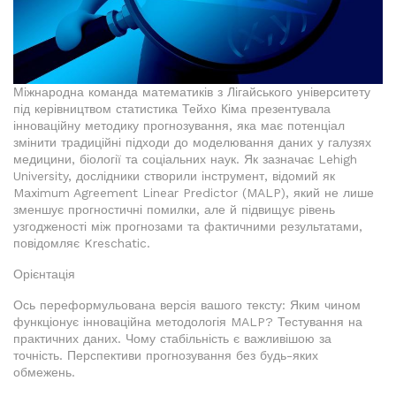
Міжнародна команда математиків з Лігайського університету
під керівництвом статистика Тейхо Кіма презентувала
інноваційну методику прогнозування, яка має потенціал
змінити традиційні підходи до моделювання даних у галузях
медицини, біології та соціальних наук. Як зазначає Lehigh
University, дослідники створили інструмент, відомий як
Maximum Agreement Linear Predictor (MALP), який не лише
зменшує прогностичні помилки, але й підвищує рівень
узгодженості між прогнозами та фактичними результатами,
повідомляє Kreschatic.
Орієнтація
Ось переформульована версія вашого тексту: Яким чином
функціонує інноваційна методологія MALP? Тестування на
практичних даних. Чому стабільність є важливішою за
точність. Перспективи прогнозування без будь-яких
обмежень.