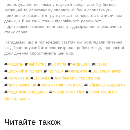
прогнозування не тільки у науковій сфері, але й у бізнесі,
медицині та державному управлінні. Вони сприятимуть
прийняттю рішень, які ґрунтуються не лише на статистичних
даних, а й на їхній точній відповідності реальності,
перетворюючи кожен прогноз на віддзеркалення фактичного
стану справ.
Нагадаємо, що в попередніх статтях ми розглядали питання,
чи дійсно штучний інтелект викрадає робочі місця, і як новітні
дослідження спростовують цей міф.
#
#
#
#
#
Модель
Майбутнє
Біологія
Медицина
Бізнес
#
#
#
#
Штучний інтелект
Навігація
Алгоритм
Соціальні науки
#
#
#
Математик
Синонім
Похибка спостереження
#
#
#
Прогнозування
Математична модель
Найменші квадрати
#
#
#
Моделювання даних
Університет Ліги
Округ Ліх, штат
Пенсильванія
Читайте також