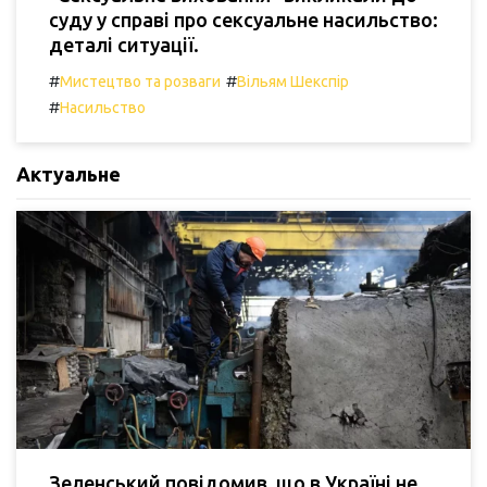
суду у справі про сексуальне насильство:
деталі ситуації.
#
#
Мистецтво та розваги
Вільям Шекспір
#
Насильство
Актуальне
Зеленський повідомив, що в Україні не