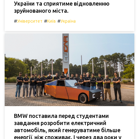
України та сприятиме відновленню
зруйнованого міста.
#
#
#
Університет
Київ
Україна
BMW поставила перед студентами
завдання розробити електричний
автомобіль, який генеруватиме більше
енергії, ніж споживає. І через два роки у