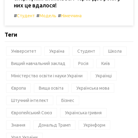
них це вдалося!
#
#
#
Студент
Модель
Німеччина
Теги
Університет
Україна
Студент
Школа
Вищий навчальний заклад
Росія
Київ
Міністерство освіти і науки України
Українці
Європа
Вища освіта
Українська мова
Штучний інтелект
Бізнес
Європейський Союз
Українська гривня
Знання
Дональд Трамп
Укрінформ
Уряд України