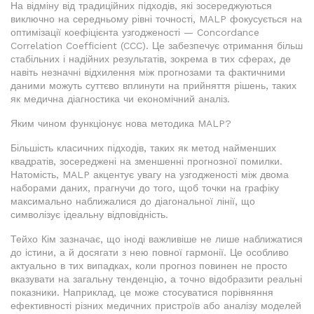
На відміну від традиційних підходів, які зосереджуються
виключно на середньому рівні точності, MALP фокусується на
оптимізації коефіцієнта узгодженості — Concordance
Correlation Coefficient (CCC). Це забезпечує отримання більш
стабільних і надійних результатів, зокрема в тих сферах, де
навіть незначні відхилення між прогнозами та фактичними
даними можуть суттєво вплинути на прийняття рішень, таких
як медична діагностика чи економічний аналіз.
Яким чином функціонує нова методика MALP?
Більшість класичних підходів, таких як метод найменших
квадратів, зосереджені на зменшенні прогнозної помилки.
Натомість, MALP акцентує увагу на узгодженості між двома
наборами даних, прагнучи до того, щоб точки на графіку
максимально наближалися до діагональної лінії, що
символізує ідеальну відповідність.
Тейхо Кім зазначає, що іноді важливіше не лише наближатися
до істини, а й досягати з нею повної гармонії. Це особливо
актуально в тих випадках, коли прогноз повинен не просто
вказувати на загальну тенденцію, а точно відобразити реальні
показники. Наприклад, це може стосуватися порівняння
ефективності різних медичних пристроїв або аналізу моделей