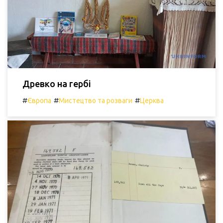
Древко на гербі
#
#
#
Європа
Мистецтво та розваги
Церква