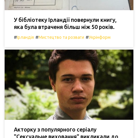
У бібліотеку Ірландії повернули книгу,
яка була втраченя більш ніж 50 років.
#
#
#
Ірландія
Мистецтво та розваги
Укрінформ
Акторку з популярного серіалу
"Сексуальне виховання" викликали до