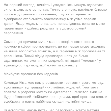
На перший погляд, точність і узгодженість можуть здаватися
синонімами, але це не так. Точність описує, наскільки близько
прогноз до реального значення, тоді як узгодженість
відображає стабільність взаємозв'язку між усіма парами
даних. Якщо модель точна, але непослідовна, вона не може
гарантувати надійних результатів у довгостроковій
перспективі.
Саме з цієї причини MALP має потенціал стати новою
нормою в сфері прогнозування, де на перше місце виходить
не лише абсолютна точність, а й гармонія між прогнозами та
реальністю. Такий підхід прокладає шлях до більш
адаптивних математичних моделей, які здатні "мислити" у
відповідності до людської логіки та контексту.
Майбутнє прогнозів без кордонів
Команда Кіма має намір розширити горизонти свого методу,
відступивши від традиційних лінійних моделей. Їхня мета
полягає в розробці Maximum Agreement Predictor, який не
буде обмежений лінійними принципами, щоб прогнози змогли
відображати навіть найбільш складні нелінійні явища.
Ці алгоритми мають потенціал революціонізувати методи