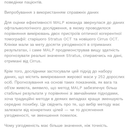
поведінки пацієнтів.
Випробування з використанням справжніх даних
Для оцінки ефективності MALP команда звернулася до даних
офтальмологічного дослідження, в якому проводилося
порівняння вимірювань двох пристроїв оптичної когерентної
томографії: старішого Stratus OCT та новішого Cirrus OCT.
Клініки мали за мету досягти узгодженості в отриманих
результатах, і саме MALP продемонстрував вищу здатність
прогнозувати реальні значення Stratus, спираючись на дані,
отримані від Cirrus.
Крім того, дослідники застосували цей підхід до набору
даних, що містить вимірювання жирової маси у 252 дорослих
осіб. Прогнозування на основі таких показників, як вага та
об'єм живота, виявило, що метод MALP забезпечує більш
стабільні результати у порівнянні зі звичайними підходами,
хоча традиційні методи в деяких випадках краще зменшують
середню похибку. Це свідчить про те, що вибір методу має
залежати від конкретних цілей — чи то досягнення
узгодженості, чи зменшення помилок.
Чому узгодженість має більше значення, ніж точність.