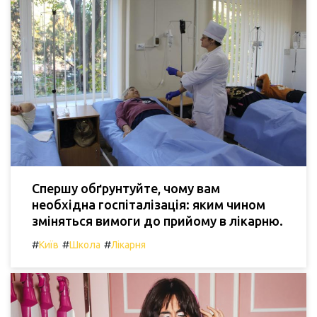
Спершу обґрунтуйте, чому вам
необхідна госпіталізація: яким чином
зміняться вимоги до прийому в лікарню.
#
#
#
Київ
Школа
Лікарня