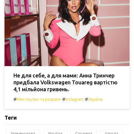
Не для себе, а для мами: Анна Тринчер
придбала Volkswagen Touareg вартістю
4,1 мільйона гривень.
#
#
#
Мистецтво та розваги
Instagram
Україна
Теги
Університет
Україна
Студент
Школа