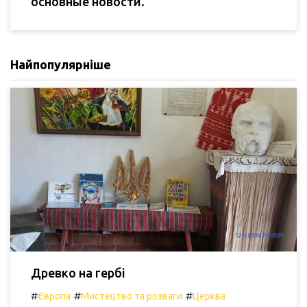
основные новости.
Найпопулярніше
Древко на гербі
#
#
#
Європа
Мистецтво та розваги
Церква