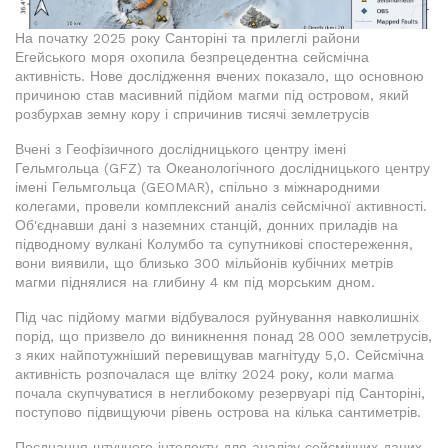
На початку 2025 року Санторіні та прилеглі райони
Егейського моря охопила безпрецедентна сейсмічна
активність. Нове дослідження вчених показало, що основною
причиною став масивний підйом магми під островом, який
розбурхав земну кору і спричинив тисячі землетрусів
Вчені з Геофізичного дослідницького центру імені
Гельмгольца (GFZ) та Океанологічного дослідницького центру
імені Гельмгольца (GEOMAR), спільно з міжнародними
колегами, провели комплексний аналіз сейсмічної активності.
Об'єднавши дані з наземних станцій, донних приладів на
підводному вулкані Колумбо та супутникові спостереження,
вони виявили, що близько 300 мільйонів кубічних метрів
магми піднялися на глибину 4 км під морським дном.
Під час підйому магми відбувалося руйнування навколишніх
порід, що призвело до виникнення понад 28 000 землетрусів,
з яких найпотужніший перевищував магнітуду 5,0. Сейсмічна
активність розпочалася ще влітку 2024 року, коли магма
почала скупчуватися в неглибокому резервуарі під Санторіні,
поступово підвищуючи рівень острова на кілька сантиметрів.
Поєднання штучного інтелекту для аналізу сейсмічних даних