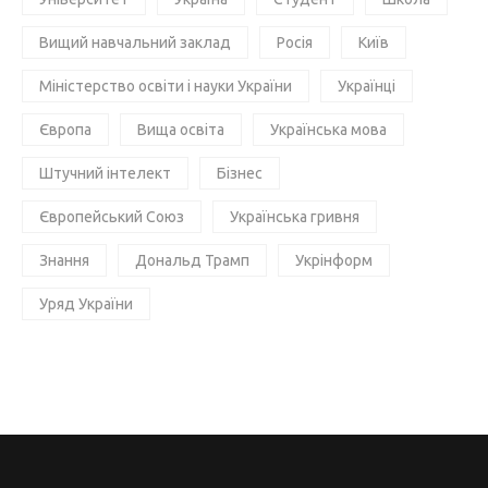
Вищий навчальний заклад
Росія
Київ
Міністерство освіти і науки України
Українці
Європа
Вища освіта
Українська мова
Штучний інтелект
Бізнес
Європейський Союз
Українська гривня
Знання
Дональд Трамп
Укрінформ
Уряд України