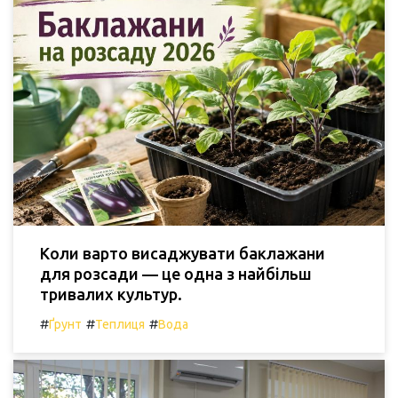
Коли варто висаджувати баклажани
для розсади — це одна з найбільш
тривалих культур.
#
#
#
Ґрунт
Теплиця
Вода