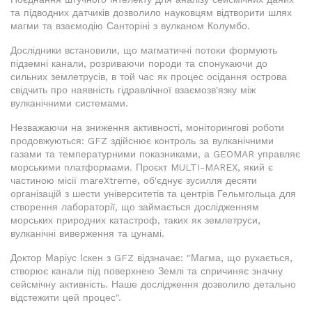
та підводних датчиків дозволило науковцям відтворити шлях
магми та взаємодію Санторіні з вулканом Колумбо.
Дослідники встановили, що магматичні потоки формують
підземні канали, розриваючи породи та спонукаючи до
сильних землетрусів, в той час як процес осідання острова
свідчить про наявність гідравлічної взаємозв'язку між
вулканічними системами.
Незважаючи на зниження активності, моніторингові роботи
продовжуються: GFZ здійснює контроль за вулканічними
газами та температурними показниками, а GEOMAR управляє
морськими платформами. Проєкт MULTI-MAREX, який є
частиною місії mareXtreme, об'єднує зусилля десяти
організацій з шести університетів та центрів Гельмгольца для
створення лабораторії, що займається дослідженням
морських природних катастроф, таких як землетруси,
вулканічні виверження та цунамі.
Доктор Маріус Іскен з GFZ відзначає: "Магма, що рухається,
створює канали під поверхнею Землі та спричиняє значну
сейсмічну активність. Наше дослідження дозволило детально
відстежити цей процес".