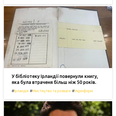
У бібліотеку Ірландії повернули книгу,
яка була втраченя більш ніж 50 років.
#
#
#
Ірландія
Мистецтво та розваги
Укрінформ