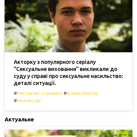
Акторку з популярного серіалу
"Сексуальне виховання" викликали до
суду у справі про сексуальне насильство:
деталі ситуації.
#
#
Мистецтво та розваги
Вільям Шекспір
#
Насильство
Актуальне