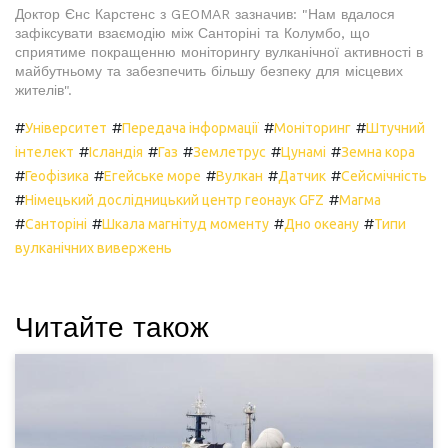
Доктор Єнс Карстенс з GEOMAR зазначив: "Нам вдалося
зафіксувати взаємодію між Санторіні та Колумбо, що
сприятиме покращенню моніторингу вулканічної активності в
майбутньому та забезпечить більшу безпеку для місцевих
жителів".
#
#
#
#
Університет
Передача інформації
Моніторинг
Штучний
#
#
#
#
#
інтелект
Ісландія
Газ
Землетрус
Цунамі
Земна кора
#
#
#
#
#
Геофізика
Егейське море
Вулкан
Датчик
Сейсмічність
#
#
Німецький дослідницький центр геонаук GFZ
Магма
#
#
#
#
Санторіні
Шкала магнітуд моменту
Дно океану
Типи
вулканічних вивержень
Читайте також