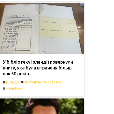
У бібліотеку Ірландії повернули
книгу, яка була втраченя більш
ніж 50 років.
#
#
Ірландія
Мистецтво та розваги
#
Укрінформ