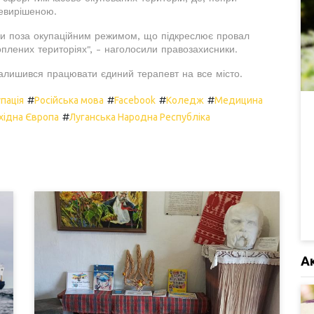
невирішеною.
ви поза окупаційним режимом, що підкреслює провал
оплених територіях", - наголосили правозахисники.
залишився працювати єдиний терапевт на все місто.
#
#
#
#
пація
Російська мова
Facebook
Коледж
Медицина
#
хідна Європа
Луганська Народна Республіка
А