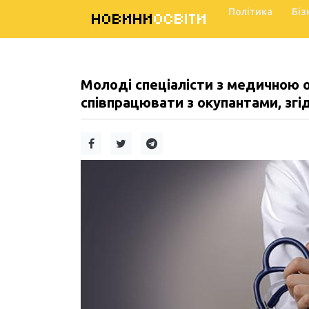
Політика
Біз
НОВИНИ
ОСВІТИ
Молоді спеціалісти з медичною 
співпрацювати з окупантами, згі