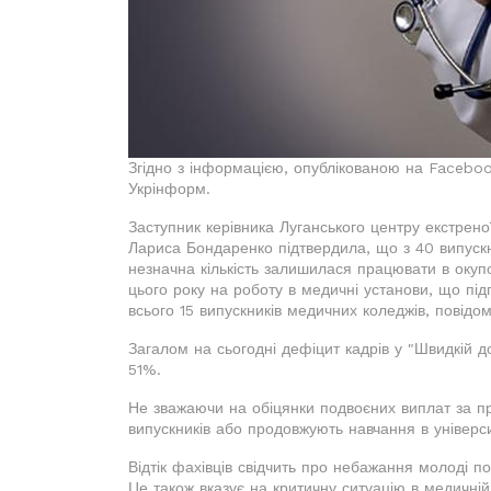
Згідно з інформацією, опублікованою на Faceboo
Укрінформ.
Заступник керівника Луганського центру екстрено
Лариса Бондаренко підтвердила, що з 40 випуск
незначна кількість залишилася працювати в окуп
цього року на роботу в медичні установи, що під
всього 15 випускників медичних коледжів, повідо
Загалом на сьогодні дефіцит кадрів у "Швидкій д
51%.
Не зважаючи на обіцянки подвоєних виплат за п
випускників або продовжують навчання в універси
Відтік фахівців свідчить про небажання молоді по
Це також вказує на критичну ситуацію в медичній