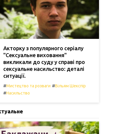
Акторку з популярного серіалу
"Сексуальне виховання"
викликали до суду у справі про
сексуальне насильство: деталі
ситуації.
#
#
Мистецтво та розваги
Вільям Шекспір
#
Насильство
ктуальне