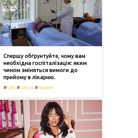
Спершу обґрунтуйте, чому вам
необхідна госпіталізація: яким
чином зміняться вимоги до
прийому в лікарню.
#
#
#
Київ
Школа
Лікарня