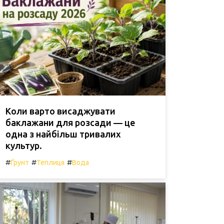
Коли варто висаджувати
баклажани для розсади — це
одна з найбільш тривалих
культур.
#
#
#
Ґрунт
Теплиця
Вода