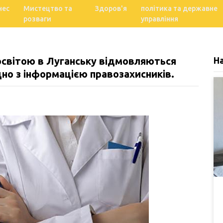
нес
Мистецтво та
Здоров'я
політика та державне
розваги
управління
освітою в Луганську відмовляються
Н
дно з інформацією правозахисників.