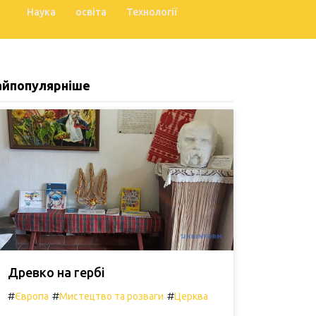
Наука
освіта
Технології
айпопулярніше
Древко на гербі
#
#
#
Європа
Мистецтво та розваги
Церква