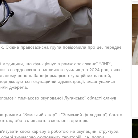
k, Східна правозахисна група повідомила про це, передає
ї медицини, що функціонує в рамках так званої "ЛНР",
ників свердловського медичного училища в 2024 році лише
ованому регіоні. За інформацією окупаційних властей,
порядковуються окупаційній адміністрації, влаштувалися
мили джерела.
опомозі" тимчасово окупованої Луганської області сягнув
рограмами "Земський лікар" і "Земський фельдшер", багато
тетах, або залишають захоплені території.
в'язувати свою кар'єру з роботою на окупаційні структури.
 сфері тимчасово окупованих територій, де, попри