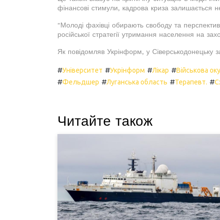
фінансові стимули, кадрова криза залишається 
"Молоді фахівці обирають свободу та перспекти
російської стратегії утримання населення на зах
Як повідомляв Укрінформ, у Сіверськодонецьку 
#
#
#
#
Університет
Укрінформ
Лікар
Військова оку
#
#
#
#
Фельдшер
Луганська область
Терапевт.
С
Читайте також