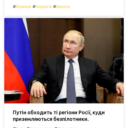
#
#
#
Франція
Норвегія
Європа
Путін обходить ті регіони Росії, куди
приземляються безпілотники.