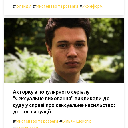
#
#
#
Ірландія
Мистецтво та розваги
Укрінформ
Акторку з популярного серіалу
"Сексуальне виховання" викликали до
суду у справі про сексуальне насильство:
деталі ситуації.
#
#
Мистецтво та розваги
Вільям Шекспір
#
Насильство