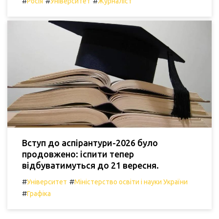
#
#
#
Росія
Університет
Журналіст
Вступ до аспірантури-2026 було
продовжено: іспити тепер
відбуватимуться до 21 вересня.
#
#
Університет
Міністерство освіти і науки України
#
Графіка