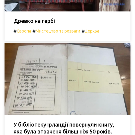
Древко на гербі
#
#
#
Європа
Мистецтво та розваги
Церква
У бібліотеку Ірландії повернули книгу,
яка була втраченя більш ніж 50 років.