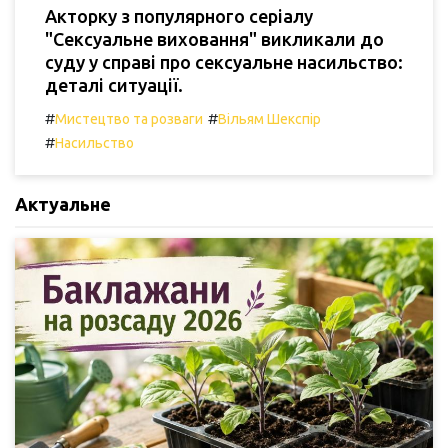
Акторку з популярного серіалу
"Сексуальне виховання" викликали до
суду у справі про сексуальне насильство:
деталі ситуації.
#
#
Мистецтво та розваги
Вільям Шекспір
#
Насильство
Актуальне