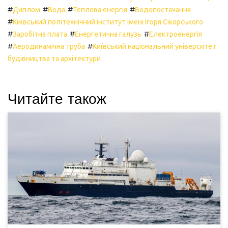
#
#
#
#
Диплом
Вода
Теплова енергія
Водопостачання
#
Київський політехнічний інститут імені Ігоря Сікорського
#
#
#
Заробітна плата
Енергетична галузь
Електроенергія
#
#
Аеродинамічна труба
Київський національний університет
будівництва та архітектури
Читайте також