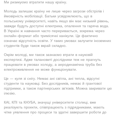
Ми ризикуємо втратити нашу країну.
Молодь залишає країну не лише через загрози обстрілів і
ймовірність мобілізації. Батьки усвідомлюють, що в
польському університеті, навіть якщо він має низький рівень,
завжди будуть доступні електрика, опалення та гаряча вода.
В Україні ж навчання часто переривається, зокрема через
онлайн-формат або тримісячні канікули. Це фактично
означає відсутність освіти. У таких умовах залучити іноземних
студентів буде також вкрай складно.
Окрім молоді, ми також зазнаємо втрати в науковій
експертизі. Адже талановиті дослідники теж не прагнуть
працювати в умовах холоду, а аеродинамічна труба без
електроживлення не може функціонувати.
Це — куля зі снігу. Немає ані світла, ані тепла, відсутні
студенти та науковці. Без дослідників, немає й грантової
підтримки, а також партнерських зв'язків. Можна закривати цю
ілюзію.
КАІ, КПІ та КНУБА, значущі університети столиці, вже
реалізують проекти, співпрацюють з підрядниками, мають
чітке уявлення про процеси та здатні завершити роботи до