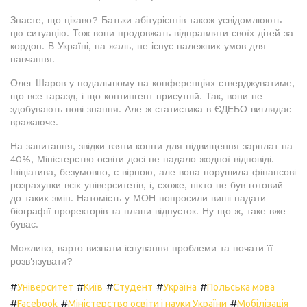
Знаєте, що цікаво? Батьки абітурієнтів також усвідомлюють
цю ситуацію. Тож вони продовжать відправляти своїх дітей за
кордон. В Україні, на жаль, не існує належних умов для
навчання.
Олег Шаров у подальшому на конференціях стверджуватиме,
що все гаразд, і що контингент присутній. Так, вони не
здобувають нові знання. Але ж статистика в ЄДЕБО виглядає
вражаюче.
На запитання, звідки взяти кошти для підвищення зарплат на
40%, Міністерство освіти досі не надало жодної відповіді.
Ініціатива, безумовно, є вірною, але вона порушила фінансові
розрахунки всіх університетів, і, схоже, ніхто не був готовий
до таких змін. Натомість у МОН попросили виші надати
біографії проректорів та плани відпусток. Ну що ж, таке вже
буває.
Можливо, варто визнати існування проблеми та почати її
розв'язувати?
#
#
#
#
#
Університет
Київ
Студент
Україна
Польська мова
#
#
#
Facebook
Міністерство освіти і науки України
Мобілізація