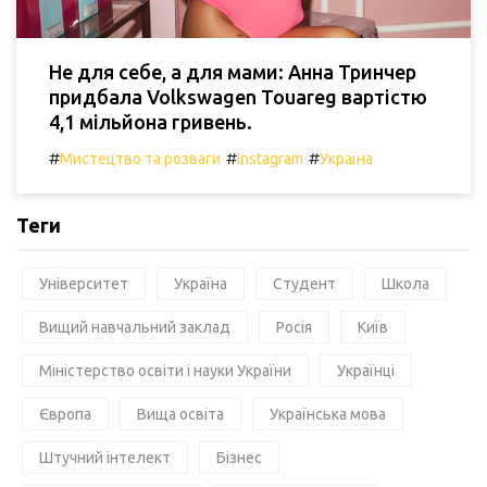
Не для себе, а для мами: Анна Тринчер
придбала Volkswagen Touareg вартістю
4,1 мільйона гривень.
#
#
#
Мистецтво та розваги
Instagram
Україна
Теги
Університет
Україна
Студент
Школа
Вищий навчальний заклад
Росія
Київ
Міністерство освіти і науки України
Українці
Європа
Вища освіта
Українська мова
Штучний інтелект
Бізнес