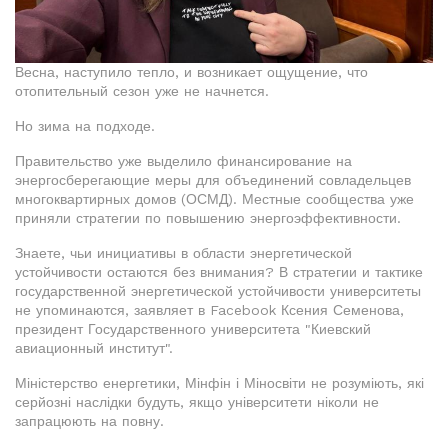
Весна, наступило тепло, и возникает ощущение, что
отопительный сезон уже не начнется.
Но зима на подходе.
Правительство уже выделило финансирование на
энергосберегающие меры для объединений совладельцев
многоквартирных домов (ОСМД). Местные сообщества уже
приняли стратегии по повышению энергоэффективности.
Знаете, чьи инициативы в области энергетической
устойчивости остаются без внимания? В стратегии и тактике
государственной энергетической устойчивости университеты
не упоминаются, заявляет в Facebook Ксения Семенова,
президент Государственного университета "Киевский
авиационный институт".
Міністерство енергетики, Мінфін і Міносвіти не розуміють, які
серйозні наслідки будуть, якщо університети ніколи не
запрацюють на повну.