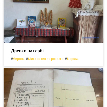
Древко на гербі
#
#
#
Європа
Мистецтво та розваги
Церква