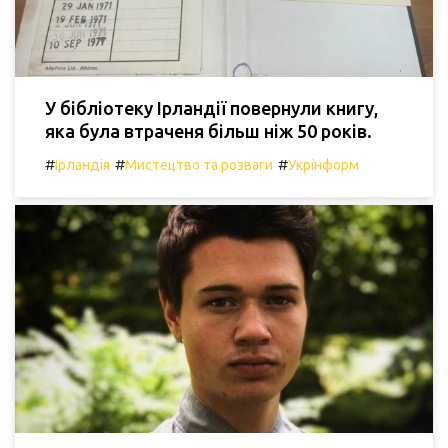
У бібліотеку Ірландії повернули книгу,
яка була втраченя більш ніж 50 років.
#
#
#
Ірландія
Мистецтво та розваги
Укрінформ