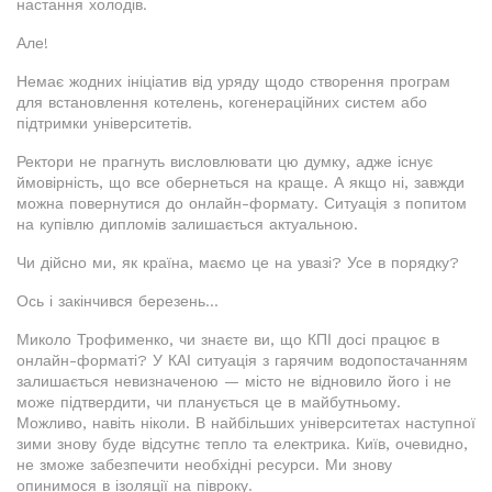
настання холодів.
Але!
Немає жодних ініціатив від уряду щодо створення програм
для встановлення котелень, когенераційних систем або
підтримки університетів.
Ректори не прагнуть висловлювати цю думку, адже існує
ймовірність, що все обернеться на краще. А якщо ні, завжди
можна повернутися до онлайн-формату. Ситуація з попитом
на купівлю дипломів залишається актуальною.
Чи дійсно ми, як країна, маємо це на увазі? Усе в порядку?
Ось і закінчився березень...
Миколо Трофименко, чи знаєте ви, що КПІ досі працює в
онлайн-форматі? У КАІ ситуація з гарячим водопостачанням
залишається невизначеною — місто не відновило його і не
може підтвердити, чи планується це в майбутньому.
Можливо, навіть ніколи. В найбільших університетах наступної
зими знову буде відсутнє тепло та електрика. Київ, очевидно,
не зможе забезпечити необхідні ресурси. Ми знову
опинимося в ізоляції на півроку.