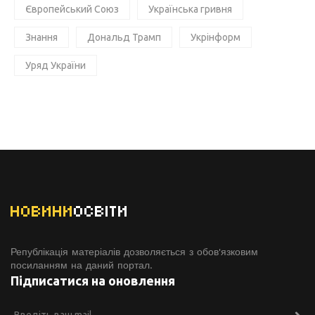
Європейський Союз
Українська гривня
Знання
Дональд Трамп
Укрінформ
Уряд України
НОВИНИ
ОСВІТИ
Републікація матеріалів дозволяється з обов'язковим
посиланням на даний портал.
Підписатися на оновлення