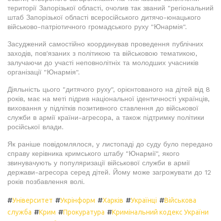
території Запорізької області, очолив так званий "регіональний
штаб Запорізької області всеросійського дитячо-юнацького
військово-патріотичного громадського руху "Юнармія".
Засуджений самостійно координував проведення публічних
заходів, пов'язаних з політикою та військовою тематикою,
залучаючи до участі неповнолітніх та молодших учасників
організації "Юнармія".
Діяльність цього "дитячого руху", орієнтованого на дітей від 8
років, має на меті підрив національної ідентичності українців,
виховання у підлітків позитивного ставлення до військової
служби в армії країни-агресора, а також підтримку політики
російської влади.
Як раніше повідомлялося, у листопаді до суду було передано
справу керівника кримського штабу "Юнармії", якого
звинувачують у популяризації військової служби в армії
держави-агресора серед дітей. Йому може загрожувати до 12
років позбавлення волі.
#
#
#
#
#
Університет
Укрінформ
Харків
Українці
Військова
#
#
#
служба
Крим
Прокуратура
Кримінальний кодекс України