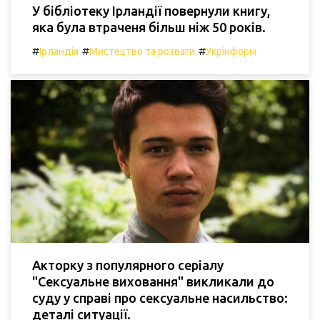
У бібліотеку Ірландії повернули книгу,
яка була втраченя більш ніж 50 років.
#
#
#
Ірландія
Мистецтво та розваги
Укрінформ
Акторку з популярного серіалу
"Сексуальне виховання" викликали до
суду у справі про сексуальне насильство:
деталі ситуації.