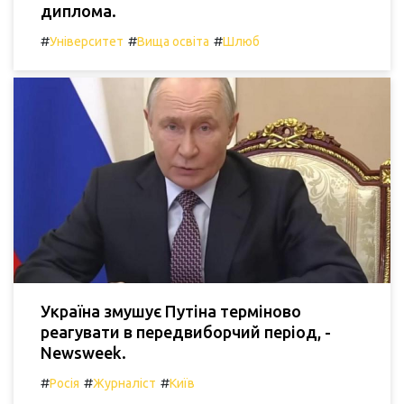
диплома.
#
#
#
Університет
Вища освіта
Шлюб
Україна змушує Путіна терміново
реагувати в передвиборчий період, -
Newsweek.
#
#
#
Росія
Журналіст
Київ