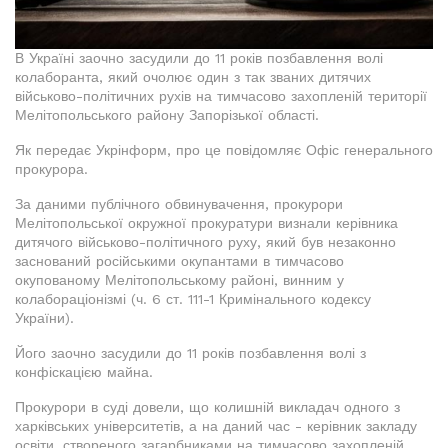
В Україні заочно засудили до 11 років позбавлення волі
колаборанта, який очолює один з так званих дитячих
військово-політичних рухів на тимчасово захопленій території
Мелітопольського району Запорізької області.
Як передає Укрінформ, про це повідомляє Офіс генерального
прокурора.
За даними публічного обвинувачення, прокурори
Мелітопольської окружної прокуратури визнали керівника
дитячого військово-політичного руху, який був незаконно
заснований російськими окупантами в тимчасово
окупованому Мелітопольському районі, винним у
колабораціонізмі (ч. 6 ст. 111-1 Кримінального кодексу
України).
Його заочно засудили до 11 років позбавлення волі з
конфіскацією майна.
Прокурори в суді довели, що колишній викладач одного з
харківських університетів, а на даний час - керівник закладу
освіти, створеного загарбниками на тимчасово захопленій