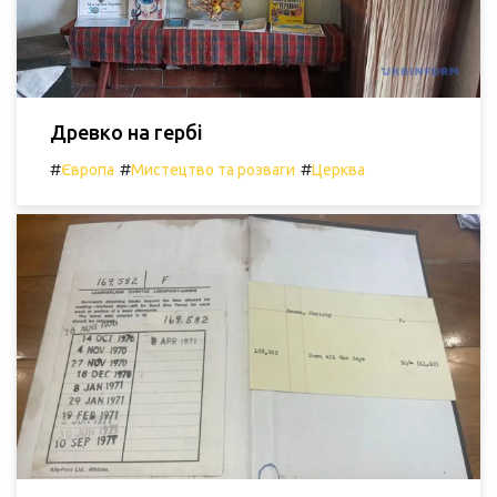
Древко на гербі
#
#
#
Європа
Мистецтво та розваги
Церква