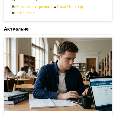
#
#
Мистецтво та розваги
Вільям Шекспір
#
Насильство
Актуальне