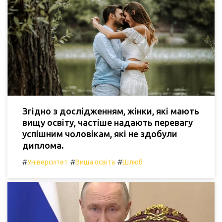
Згідно з дослідженням, жінки, які мають
вищу освіту, частіше надають перевагу
успішним чоловікам, які не здобули
диплома.
#
#
#
Університет
Вища освіта
Шлюб