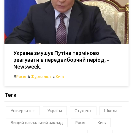
Україна змушує Путіна терміново
реагувати в передвиборчий період, -
Newsweek.
#
#
#
Росія
Журналіст
Київ
Теги
Університет
Україна
Студент
Школа
Вищий навчальний заклад
Росія
Київ