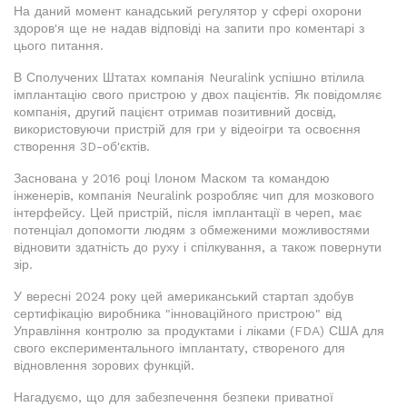
На даний момент канадський регулятор у сфері охорони
здоров'я ще не надав відповіді на запити про коментарі з
цього питання.
В Сполучених Штатах компанія Neuralink успішно втілила
імплантацію свого пристрою у двох пацієнтів. Як повідомляє
компанія, другий пацієнт отримав позитивний досвід,
використовуючи пристрій для гри у відеоігри та освоєння
створення 3D-об'єктів.
Заснована у 2016 році Ілоном Маском та командою
інженерів, компанія Neuralink розробляє чип для мозкового
інтерфейсу. Цей пристрій, після імплантації в череп, має
потенціал допомогти людям з обмеженими можливостями
відновити здатність до руху і спілкування, а також повернути
зір.
У вересні 2024 року цей американський стартап здобув
сертифікацію виробника "інноваційного пристрою" від
Управління контролю за продуктами і ліками (FDA) США для
свого експериментального імплантату, створеного для
відновлення зорових функцій.
Нагадуємо, що для забезпечення безпеки приватної