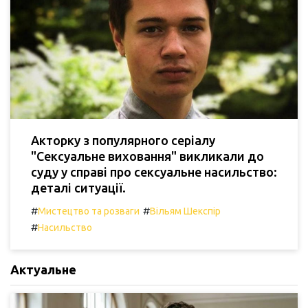
Акторку з популярного серіалу
"Сексуальне виховання" викликали до
суду у справі про сексуальне насильство:
деталі ситуації.
#
#
Мистецтво та розваги
Вільям Шекспір
#
Насильство
Актуальне