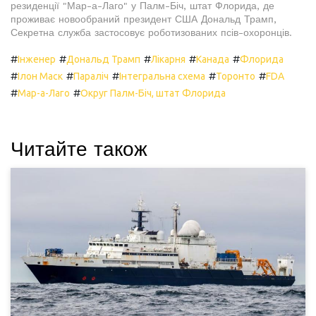
резиденції "Мар-а-Лаго" у Палм-Біч, штат Флорида, де
проживає новообраний президент США Дональд Трамп,
Секретна служба застосовує роботизованих псів-охоронців.
#
#
#
#
#
Інженер
Дональд Трамп
Лікарня
Канада
Флорида
#
#
#
#
#
Ілон Маск
Параліч
Інтегральна схема
Торонто
FDA
#
#
Мар-а-Лаго
Округ Палм-Біч, штат Флорида
Читайте також