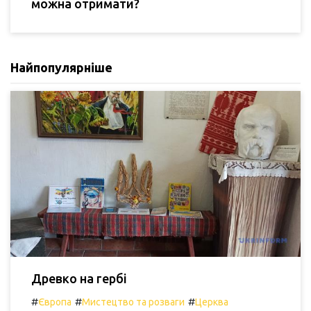
можна отримати?
Найпопулярніше
Древко на гербі
#
#
#
Європа
Мистецтво та розваги
Церква