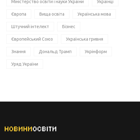
Міністерство освіти і науки України
Українці
Європа
Вища освіта
Українська мова
Штучний інтелект
Бізнес
Європейський Союз
Українська гривня
Знання
Дональд Трамп
Укрінформ
Уряд України
НОВИНИ
ОСВІТИ