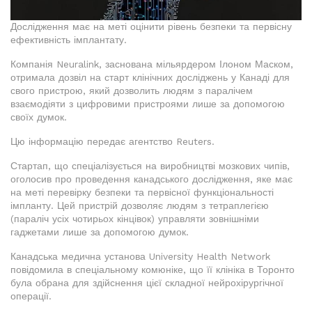
Дослідження має на меті оцінити рівень безпеки та первісну
ефективність імплантату.
Компанія Neuralink, заснована мільярдером Ілоном Маском,
отримала дозвіл на старт клінічних досліджень у Канаді для
свого пристрою, який дозволить людям з паралічем
взаємодіяти з цифровими пристроями лише за допомогою
своїх думок.
Цю інформацію передає агентство Reuters.
Стартап, що спеціалізується на виробництві мозкових чипів,
оголосив про проведення канадського дослідження, яке має
на меті перевірку безпеки та первісної функціональності
імпланту. Цей пристрій дозволяє людям з тетраплегією
(параліч усіх чотирьох кінцівок) управляти зовнішніми
гаджетами лише за допомогою думок.
Канадська медична установа University Health Network
повідомила в спеціальному комюніке, що її клініка в Торонто
була обрана для здійснення цієї складної нейрохірургічної
операції.