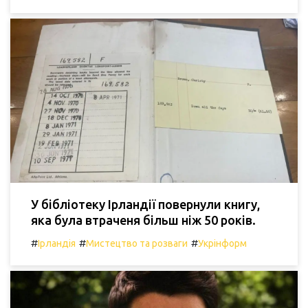
У бібліотеку Ірландії повернули книгу,
яка була втраченя більш ніж 50 років.
#
#
#
Ірландія
Мистецтво та розваги
Укрінформ