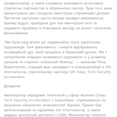
професіоналів, а також отримали можливість встановити
стратегічні партнерства в оборонному секторі. Крім того, вони
презентували свої продукти інвесторам з Кремнієвої долини.
Протягом наступних шести місяців провідні американські
фахівці будуть проводити для них менторські сесії та
надавати підтримку в плануванні виходу на ринок і залученні
фінансування.
"Ми були раді вітати цю надзвичайну групу українських
підприємців. Їхня креативність і енергія відображають
інноваційний дух, який процвітає в Кремнієвій долині. Ми з
нетерпінням очікуємо можливості підтримати їх у розвитку
проектів та сприяти глобальній безпеці," -- зазначив Пітер
Маркотулліо, старший віце-президент із комерціалізації в SRI
International, стратегічному партнері SRI Deep Tech Security
Accelerator.
Довідково
Акселератор передових технологій у сфері безпеки (Deep
Tech Security Accelerator) є ініціативою, спрямованою на
зміцнення оборонних можливостей України. Проект був
започаткований за підтримки SRI International, а також
завдяки донорській допомозі з США, Міністерству оборони