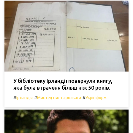
У бібліотеку Ірландії повернули книгу,
яка була втраченя більш ніж 50 років.
#
#
#
Ірландія
Мистецтво та розваги
Укрінформ