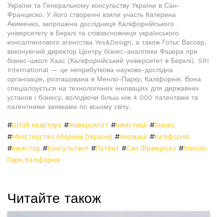
України та Генеральному консульству України в Сан-
Франциско. У його створенні взяли участь Катерина
Акименко, запрошена дослідниця Каліфорнійського
університету в Берклі та співзасновниця українського
консалтингового агентства Yes&Design, а також Готьє Вассер,
виконуючий директор Центру бізнес-аналітики Фішера при
бізнес-школі Хаас (Каліфорнійський університет в Берклі). SRI
International — це неприбуткова науково-дослідна
організація, розташована в Менло-Парку, Каліфорнія. Вона
спеціалізується на технологічних інноваціях для державних
установ і бізнесу, володіючи більш ніж 4 000 патентами та
патентними заявками по всьому світу.
#
#
#
#
Штаб-квартира
Університет
Інвестиції
Бізнес
#
#
#
Міністерство оборони (Україна)
Інновації
Каліфорнія
#
#
#
#
#
Інвестор
Консультант
Патент
Сан-Франциско
Менло-
Парк, Каліфорнія
Читайте також