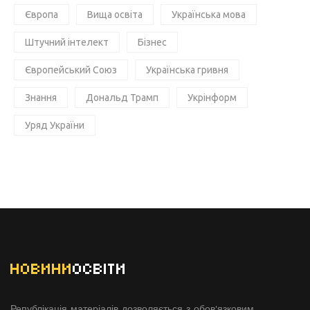
Європа
Вища освіта
Українська мова
Штучний інтелект
Бізнес
Європейський Союз
Українська гривня
Знання
Дональд Трамп
Укрінформ
Уряд України
НОВИНИ
ОСВІТИ
Републікація матеріалів дозволяється з обов'язковим