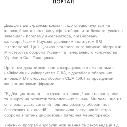
Двадцять дві українські компанії, що спеціалізуються на
інноваційних технологіях у сфері оборони та безпеки, успішно
завершили програму акселератора, організовану
каліфорнійським Науково-дослідним інститутом SRI
International. Ця ініціатива реалізована за активної підтримки
Міністерства оборони України та Генерального консульства
України в Сан-Франциско.
Протягом двох тижнів вони співпрацювали з експертами з
найвідоміших університетів США, підрозділом оборонних
інновацій Міністерства оборони США (DIU) та провідними
консалтинговими фірмами.
"Відбір цих команд -- свідчення інноваційності нашої країни
та її курсу на розвиток технологічних рішень. Ми певні, що ця
співпраця дасть сильний поштовх розвитку оборонних і
безпекових технологій", -- зазначила заступник Міністра
оборони з питань цифровізації Катерина Черногоренко.
Учасники програми здобули нові знання та рекомендації від