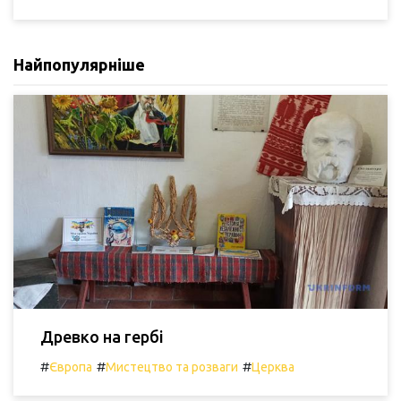
Найпопулярніше
Древко на гербі
#
#
#
Європа
Мистецтво та розваги
Церква