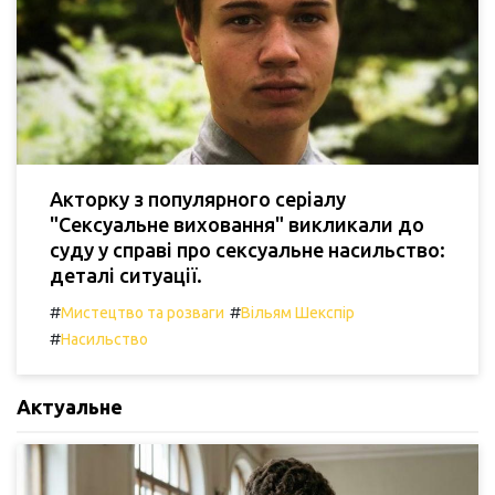
Акторку з популярного серіалу
"Сексуальне виховання" викликали до
суду у справі про сексуальне насильство:
деталі ситуації.
#
#
Мистецтво та розваги
Вільям Шекспір
#
Насильство
Актуальне