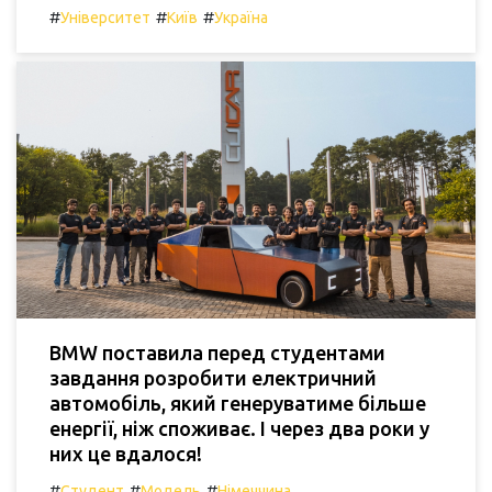
#
#
#
Університет
Київ
Україна
BMW поставила перед студентами
завдання розробити електричний
автомобіль, який генеруватиме більше
енергії, ніж споживає. І через два роки у
них це вдалося!
#
#
#
Студент
Модель
Німеччина