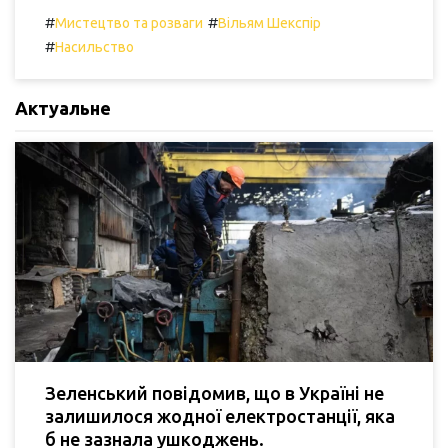
#
#
Мистецтво та розваги
Вільям Шекспір
#
Насильство
Актуальне
Зеленський повідомив, що в Україні не
залишилося жодної електростанції, яка
б не зазнала ушкоджень.