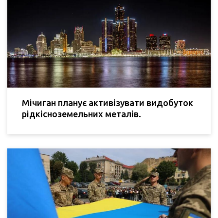
Мічиган планує активізувати видобуток
рідкісноземельних металів.