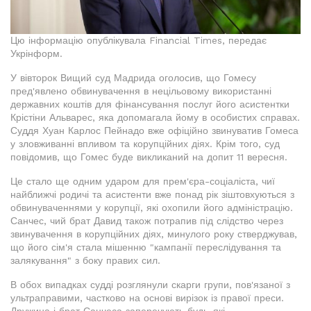
Цю інформацію опублікувала Financial Times, передає
Укрінформ.
У вівторок Вищий суд Мадрида оголосив, що Гомесу
пред'явлено обвинувачення в нецільовому використанні
державних коштів для фінансування послуг його асистентки
Крістіни Альварес, яка допомагала йому в особистих справах.
Суддя Хуан Карлос Пейнадо вже офіційно звинуватив Гомеса
у зловживанні впливом та корупційних діях. Крім того, суд
повідомив, що Гомес буде викликаний на допит 11 вересня.
Це стало ще одним ударом для прем'єра-соціаліста, чиї
найближчі родичі та асистенти вже понад рік зіштовхуються з
обвинуваченнями у корупції, які охопили його адміністрацію.
Санчес, чий брат Давид також потрапив під слідство через
звинувачення в корупційних діях, минулого року стверджував,
що його сім'я стала мішенню "кампанії переслідування та
залякування" з боку правих сил.
В обох випадках судді розглянули скарги групи, пов'язаної з
ультраправими, частково на основі вирізок із правої преси.
Дружина і брат Санчеса заперечують будь-які