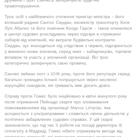
правопорушення.
Троє осіб з найближчого оточення прем'єр-міністра - його
колишній радник Сантос Сердан, ексміністр транспорту Хосе
Луїс Абалос та його помічник Колдо Гарсія - також опинилися
в центрі судових розслідувань через підозри в отриманні
хабарів від компаній, які виграли будівельні контракти.
Сердан, що знаходиться під слідством з червня, підозрюється
у вчиненні низки злочинів, серед яких - хабарництво, торгівля
впливом та участь у злочинній організації. Всі троє
категорично заперечують свою провину.
Санчес займає пост з 2018 року, проте його репутація серед
багатьох громадян Іспанії погіршується через численні
корупційні скандали, які тривають вже досить довго.
Справу проти Гомес було ініційовано в квітні минулого року
після отримання Пейнадо скарги про зловживання
повноваженнями від організації Manos Limpias, яка
асоціюється з ультраправими і славиться своєю діяльністю у
політично забарвлених судових справах. У цій скарзі
зазначалося, що під час її роботи на посаді директора IE
University в Мадриді, Гомес нібито отримувала вигоди від
приватних компаній, які вигравали державні контракти та