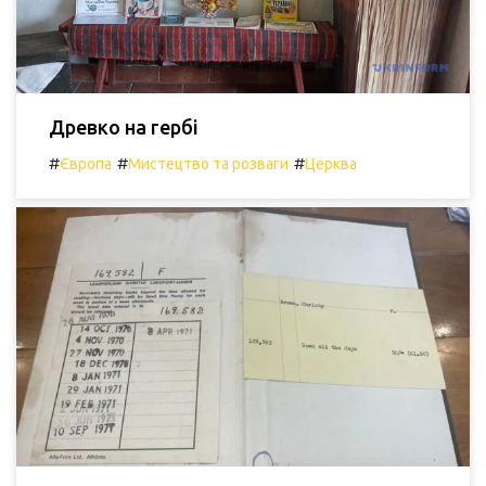
Древко на гербі
#
#
#
Європа
Мистецтво та розваги
Церква