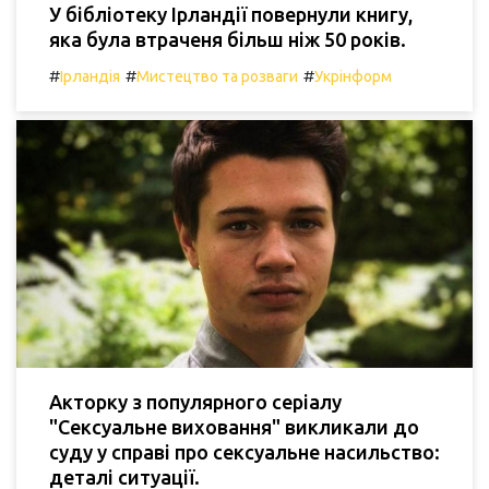
У бібліотеку Ірландії повернули книгу,
яка була втраченя більш ніж 50 років.
#
#
#
Ірландія
Мистецтво та розваги
Укрінформ
Акторку з популярного серіалу
"Сексуальне виховання" викликали до
суду у справі про сексуальне насильство:
деталі ситуації.