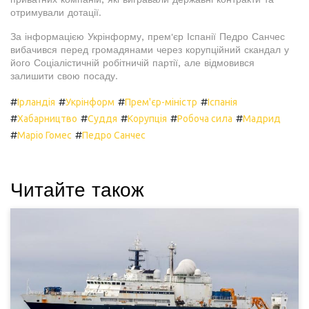
отримували дотації.
За інформацією Укрінформу, прем'єр Іспанії Педро Санчес
вибачився перед громадянами через корупційний скандал у
його Соціалістичній робітничій партії, але відмовився
залишити свою посаду.
#
#
#
#
Ірландія
Укрінформ
Прем'єр-міністр
Іспанія
#
#
#
#
#
Хабарництво
Суддя
Корупція
Робоча сила
Мадрид
#
#
Маріо Гомес
Педро Санчес
Читайте також