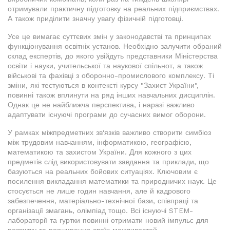
отримували практичну підготовку на реальних підприємствах.
А також приділити значну увагу фізичній підготовці.
Усе це вимагає суттєвих змін у законодавстві та принципах
функціонування освітніх установ. Необхідно залучити обраний
склад експертів, до якого увійдуть представники Міністерства
освіти і науки, учительської та наукової спільнот, а також
військові та фахівці з оборонно-промислового комплексу. Ті
зміни, які тестуються в контексті курсу "Захист України",
повинні також вплинути на ряд інших навчальних дисциплін.
Однак це не найближча перспектива, і наразі важливо
адаптувати існуючі програми до сучасних вимог оборони.
У рамках міжпредметних зв'язків важливо створити симбіоз
між трудовим навчанням, інформатикою, географією,
математикою та захистом України. Для кожного з цих
предметів слід використовувати завдання та приклади, що
базуються на реальних бойових ситуаціях. Ключовим є
посилення викладання математики та природничих наук. Це
стосується не лише годин навчання, але й кадрового
забезпечення, матеріально-технічної бази, співпраці та
організації змагань, олімпіад тощо. Всі існуючі STEM-
лабораторії та гуртки повинні отримати новий імпульс для