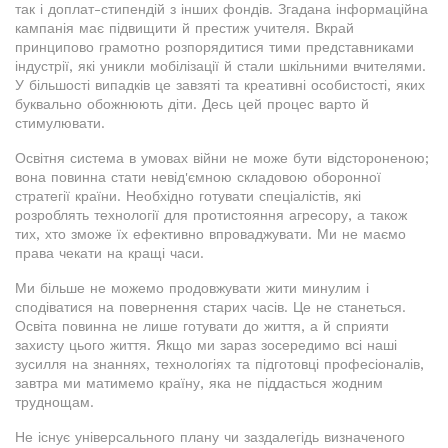
так і доплат-стипендій з інших фондів. Згадана інформаційна
кампанія має підвищити й престиж учителя. Вкрай
принципово грамотно розпорядитися тими представниками
індустрії, які уникли мобілізації й стали шкільними вчителями.
У більшості випадків це завзяті та креативні особистості, яких
буквально обожнюють діти. Десь цей процес варто й
стимулювати.
Освітня система в умовах війни не може бути відстороненою;
вона повинна стати невід'ємною складовою оборонної
стратегії країни. Необхідно готувати спеціалістів, які
розроблять технології для протистояння агресору, а також
тих, хто зможе їх ефективно впроваджувати. Ми не маємо
права чекати на кращі часи.
Ми більше не можемо продовжувати жити минулим і
сподіватися на повернення старих часів. Це не станеться.
Освіта повинна не лише готувати до життя, а й сприяти
захисту цього життя. Якщо ми зараз зосередимо всі наші
зусилля на знаннях, технологіях та підготовці професіоналів,
завтра ми матимемо країну, яка не піддасться жодним
труднощам.
Не існує універсального плану чи заздалегідь визначеного