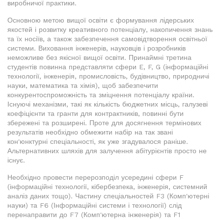
виробничої практики.
Основною метою вищої освіти є формування лідерських
якостей і розвитку креативного потенціалу, накопичення знань
та їх носіїв, а також забезпечення самовідтворення освітньої
системи. Виховання інженерів, науковців і розробників
неможливе без якісної вищої освіти. Принаймні третина
студентів повинна представляти сфери E, F, G (інформаційні
технології, інженерія, промисловість, будівництво, природничі
науки, математика та хімія), щоб забезпечити
конкурентоспроможність та зміцнення потенціалу країни.
Існуючі механізми, такі як кількість бюджетних місць, галузеві
коефіцієнти та гранти для контрактників, повинні бути
збережені та розширені. Проте для досягнення термінових
результатів необхідно обмежити набір на так звані
кон'юнктурні спеціальності, як уже згадувалося раніше.
Альтернативних шляхів для залучення абітурієнтів просто не
існує.
Необхідно провести перерозподіл усередині сфери F
(інформаційні технології, кібербезпека, інженерія, системний
аналіз даних тощо). Частину спеціальностей F3 (Комп'ютерні
науки) та F6 (Інформаційні системи і технології) слід
перенаправити до F7 (Комп'ютерна інженерія) та F1