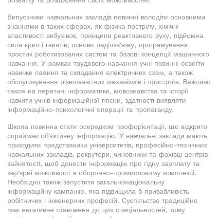
розвитку та розширення своїх можливостей.
Випускники навчальних закладів повинні володіти основними
знаннями в таких сферах, як фізика пострілу, хімічні
властивості вибухівок, принципи реактивного руху, підйомна
сила крил і гвинтів, основи радіозв'язку, програмування
простих роботизованих систем та базові концепції машинного
навчання. У рамках трудового навчання учні повинні освоїти
навички паяння та складання електричних схем, а також
обслуговування різноманітних механізмів і пристроїв. Важливо
також на перетині інформатики, мовознавства та історії
навчити учнів інформаційної гігієни, здатності виявляти
інформаційно-психологічні операції та пропаганду.
Школа повинна стати осередком профорієнтації, що відкрито
сприймає об'єктивну інформацію. У навчальні заклади мають
приходити представники університетів, професійно-технічних
навчальних закладів, рекрутери, чиновники та фахівці центрів
зайнятості, щоб донести інформацію про гідну зарплату та
кар'єрні можливості в оборонно-промисловому комплексі.
Необхідно також запустити загальнонаціональну
інформаційну кампанію, яка підвищила б привабливість
робітничих і інженерних професій. Суспільство традиційно
має негативне ставлення до цих спеціальностей, тому