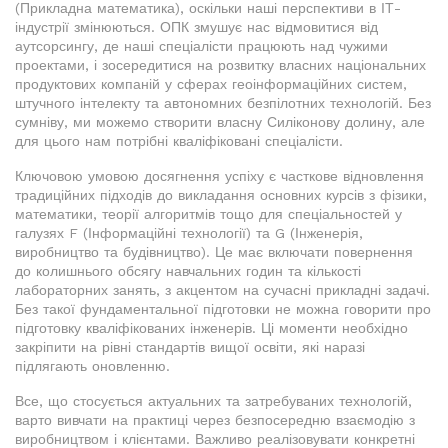
(Прикладна математика), оскільки наші перспективи в ІТ-
індустрії змінюються. ОПК змушує нас відмовитися від
аутсорсингу, де наші спеціалісти працюють над чужими
проектами, і зосередитися на розвитку власних національних
продуктових компаній у сферах геоінформаційних систем,
штучного інтелекту та автономних безпілотних технологій. Без
сумніву, ми можемо створити власну Силіконову долину, але
для цього нам потрібні кваліфіковані спеціалісти.
Ключовою умовою досягнення успіху є часткове відновлення
традиційних підходів до викладання основних курсів з фізики,
математики, теорії алгоритмів тощо для спеціальностей у
галузях F (Інформаційні технології) та G (Інженерія,
виробництво та будівництво). Це має включати повернення
до колишнього обсягу навчальних годин та кількості
лабораторних занять, з акцентом на сучасні прикладні задачі.
Без такої фундаментальної підготовки не можна говорити про
підготовку кваліфікованих інженерів. Ці моменти необхідно
закріпити на рівні стандартів вищої освіти, які наразі
підлягають оновленню.
Все, що стосується актуальних та затребуваних технологій,
варто вивчати на практиці через безпосередню взаємодію з
виробництвом і клієнтами. Важливо реалізовувати конкретні