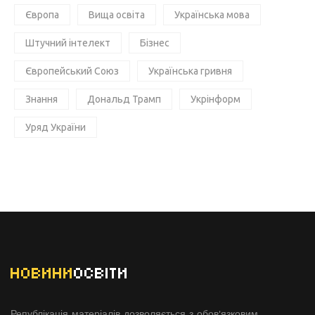
Європа
Вища освіта
Українська мова
Штучний інтелект
Бізнес
Європейський Союз
Українська гривня
Знання
Дональд Трамп
Укрінформ
Уряд України
НОВИНИ
ОСВІТИ
Републікація матеріалів дозволяється з обов'язковим