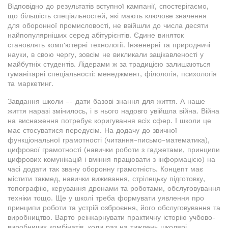
Відповідно до результатів вступної кампанії, спостерігаємо,
що більшість спеціальностей, які мають ключове значення
для оборонної промисловості, не ввійшли до числа десяти
найпопулярніших серед абітурієнтів. Єдине виняток
становлять комп'ютерні технології. Інженерні та природничі
науки, в свою чергу, зовсім не викликали зацікавленості у
майбутніх студентів. Лідерами ж за традицією залишаються
гуманітарні спеціальності: менеджмент, філологія, психологія
та маркетинг.
Завдання школи -- дати базові знання для життя. А наше
життя наразі змінилось, і в нього надовго увійшла війна. Війна
на виснаження потребує коригування всіх сфер. І школи це
має стосуватися передусім. На додачу до звичної
функціональної грамотності (читання-письмо-математика),
цифрової грамотності (навички роботи з гаджетами, принципи
цифрових комунікацій і вміння працювати з інформацією) на
часі додати так звану оборонну грамотність. Концепт має
містити такмед, навички виживання, стрілецьку підготовку,
топографію, керування дронами та роботами, обслуговування
техніки тощо. Ще у школі треба формувати уявлення про
принципи роботи та устрій озброєння, його обслуговування та
виробництво. Варто реінкарнувати практичну історію учбово-
виробничих комбінатів, коли раз на тиждень школярі