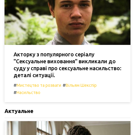
Акторку з популярного серіалу
"Сексуальне виховання" викликали до
суду у справі про сексуальне насильство:
деталі ситуації.
#
#
Мистецтво та розваги
Вільям Шекспір
#
Насильство
Актуальне