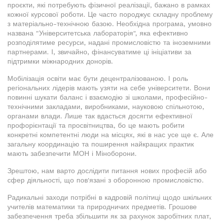
проєкти, які потребують фізичної реалізації, бажано в рамках
кожної курсової роботи. Це часто породжує складну проблему
з матеріально-технічною базою. Необхідна програма, умовно
названа "Університетська лабораторія", яка ефективно
розподілятиме ресурси, надані промисловістю та іноземними
партнерами. І, звичайно, фінансуватиме ці ініціативи за
підтримки міжнародних донорів.
Мобілізація освіти має бути децентралізованою. І роль
регіональних лідерів мають узяти на себе університети. Вони
повинні шукати баланс і взаємодію зі школами, професійно-
технічними закладами, виробниками, науковою спільнотою,
органами влади. Лише так вдасться досягти ефективної
профорієнтації та просвітництва, бо це мають робити
конкретні компетентні люди на місцях, які в нас усе ще є. Але
загальну координацію та поширення найкращих практик
мають забезпечити МОН і Міноборони.
Зрештою, нам варто дослідити питання нових професій або
сфер діяльності, що пов'язані з оборонною промисловістю.
Радикальні заходи потрібні в кадровій політиці щодо шкільних
учителів математики та природничих предметів. Грошове
забезпечення треба збільшити як за рахунок заробітних плат,