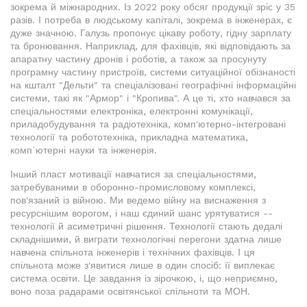
зокрема й міжнародних. Із 2022 року обсяг продукції зріс у 35
разів. І потреба в людському капіталі, зокрема в інженерах, є
дуже значною. Галузь пропонує цікаву роботу, гідну зарплату
та бронювання. Наприклад, для фахівців, які відповідають за
апаратну частину дронів і роботів, а також за просунуту
програмну частину пристроїв, системи ситуаційної обізнаності
на кшталт "Дельти" та спеціалізовані географічні інформаційні
системи, такі як "Армор" і "Кропива". А це ті, хто навчався за
спеціальностями електроніка, електронні комунікації,
приладобудування та радіотехніка, комп'ютерно-інтегровані
технології та робототехніка, прикладна математика,
комп`ютерні науки та інженерія.
Інший пласт мотивації навчатися за спеціальностями,
затребуваними в оборонно-промисловому комплексі,
пов'язаний із війною. Ми ведемо війну на виснаження з
ресурснішим ворогом, і наш єдиний шанс урятуватися --
технології й асиметричні рішення. Технології стають дедалі
складнішими, й виграти технологічні перегони здатна лише
навчена спільнота інженерів і технічних фахівців. І ця
спільнота може з'явитися лише в один спосіб: її виплекає
система освіти. Це завдання із зірочкою, і, що неприємно,
воно поза радарами освітянської спільноти та МОН.