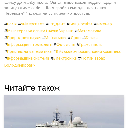
шляху до майбутнього. Однак, якщо кожен педагог щодня
запитуватиме себе: "Що я зробив сьогодні для нашої
Перемоги?", шанси на успіх значно зростуть.
#
#
#
#
#
Росія
Університет
Студент
Вища освіта
Інженер
#
#
Міністерство освіти і науки України
Математика
#
#
#
#
Природничі науки
Мобілізація
Дрон
Фізика
#
#
#
Інформаційні технології
Філологія
Грамотність
#
#
Прикладна математика
Військово-промисловий комплекс
#
#
#
Інформаційна система
Електроніка
Лютий Тарас
Володимирович
Читайте також