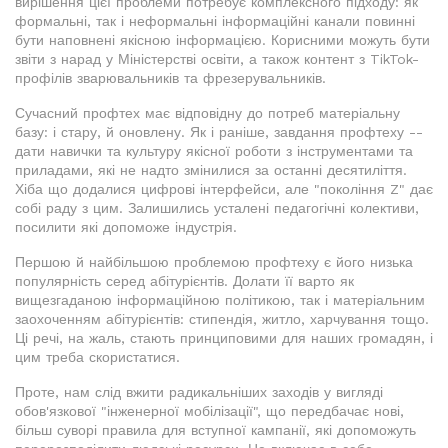
вирішення цієї проблеми потребує комплексного підходу: як
формальні, так і неформальні інформаційні канали повинні
бути наповнені якісною інформацією. Корисними можуть бути
звіти з нарад у Міністерстві освіти, а також контент з TikTok-
профілів зварювальників та фрезерувальників.
Сучасний профтех має відповідну до потреб матеріальну
базу: і стару, й оновлену. Як і раніше, завдання профтеху --
дати навички та культуру якісної роботи з інструментами та
приладами, які не надто змінилися за останні десятиліття.
Хіба що додалися цифрові інтерфейси, але "покоління Z" дає
собі раду з цим. Залишились усталені педагогічні колективи,
посилити які допоможе індустрія.
Першою й найбільшою проблемою профтеху є його низька
популярність серед абітурієнтів. Долати її варто як
вищезгаданою інформаційною політикою, так і матеріальним
заохоченням абітурієнтів: стипендія, житло, харчування тощо.
Ці речі, на жаль, стають принциповими для наших громадян, і
цим треба скористатися.
Проте, нам слід вжити радикальніших заходів у вигляді
обов'язкової "інженерної мобілізації", що передбачає нові,
більш суворі правила для вступної кампанії, які допоможуть