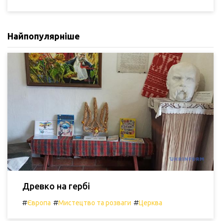
Найпопулярніше
Древко на гербі
#
#
#
Європа
Мистецтво та розваги
Церква