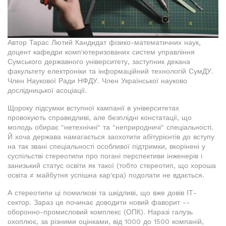
Автор Тарас Лютий Кандидат фізико-математичних наук,
доцент кафедри комп'ютеризованих систем управління
Сумського державного університету, заступник декана
факультету електроніки та інформаційний технологій СумДУ.
Член Наукової Ради НФДУ. Член Української науково
дослідницької асоціації.
Щороку підсумки вступної кампанії в університетах
провокують справедливі, але безплідні констатації, що
молодь обирає "нетехнічні" та "неприродничі" спеціальності.
Й хоча держава намагається заохотити абітурієнтів до вступу
на так звані спеціальності особливої підтримки, вкорінені у
суспільстві стереотипи про погані перспективи інженерів і
занизький статус освіти як такої (тобто стереотип, що хороша
освіта ≠ майбутня успішна кар'єра) подолати не вдається.
А стереотипи ці помилкові та шкідливі, що вже довів ІТ-
сектор. Зараз це починає доводити новий фаворит --
оборонно-промисловий комплекс (ОПК). Наразі галузь
охоплює, за різними оцінками, від 1000 до 1500 компаній,