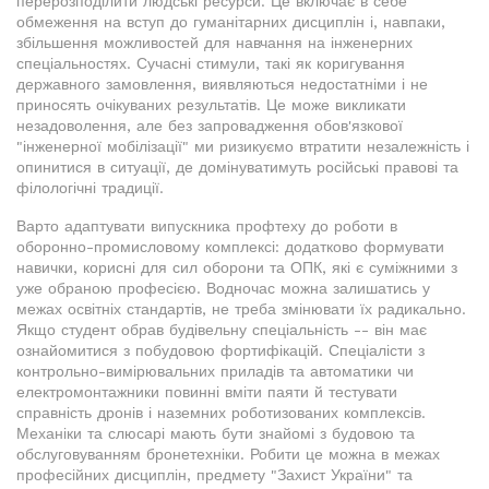
перерозподілити людські ресурси. Це включає в себе
обмеження на вступ до гуманітарних дисциплін і, навпаки,
збільшення можливостей для навчання на інженерних
спеціальностях. Сучасні стимули, такі як коригування
державного замовлення, виявляються недостатніми і не
приносять очікуваних результатів. Це може викликати
незадоволення, але без запровадження обов'язкової
"інженерної мобілізації" ми ризикуємо втратити незалежність і
опинитися в ситуації, де домінуватимуть російські правові та
філологічні традиції.
Варто адаптувати випускника профтеху до роботи в
оборонно-промисловому комплексі: додатково формувати
навички, корисні для сил оборони та ОПК, які є суміжними з
уже обраною професією. Водночас можна залишатись у
межах освітніх стандартів, не треба змінювати їх радикально.
Якщо студент обрав будівельну спеціальність -- він має
ознайомитися з побудовою фортифікацій. Спеціалісти з
контрольно-вимірювальних приладів та автоматики чи
електромонтажники повинні вміти паяти й тестувати
справність дронів і наземних роботизованих комплексів.
Механіки та слюсарі мають бути знайомі з будовою та
обслуговуванням бронетехніки. Робити це можна в межах
професійних дисциплін, предмету "Захист України" та