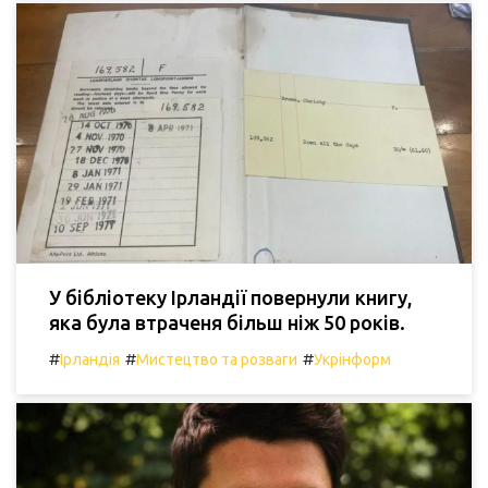
У бібліотеку Ірландії повернули книгу,
яка була втраченя більш ніж 50 років.
#
#
#
Ірландія
Мистецтво та розваги
Укрінформ