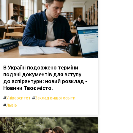
В Україні подовжено терміни
подачі документів для вступу
до аспірантури: новий розклад -
Новини Твоє місто.
#
#
Університет
Заклад вищої освіти
#
Львів