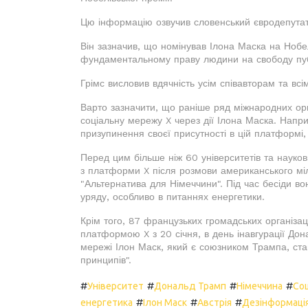
Цю інформацію озвучив словенський євродепутат
Він зазначив, що номінував Ілона Маска на Нобел
фундаментальному праву людини на свободу публі
Грімс висловив вдячність усім співавторам та всі
Варто зазначити, що раніше ряд міжнародних орг
соціальну мережу X через дії Ілона Маска. Напр
призупинення своєї присутності в цій платформі,
Перед цим більше ніж 60 університетів та наукови
з платформи X після розмови американського міл
"Альтернатива для Німеччини". Під час бесіди в
уряду, особливо в питаннях енергетики.
Крім того, 87 французьких громадських організа
платформою X з 20 січня, в день інавгурації До
мережі Ілон Маск, який є союзником Трампа, ста
принципів".
#
#
#
#
Університет
Дональд Трамп
Німеччина
Со
#
#
#
енергетика
Ілон Маск
Австрія
Дезінформаці