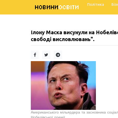
Політика
Біз
НОВИНИ
ОСВІТИ
Ілону Маска висунули на Нобелівс
свободі висловлювань".
Американського мільярдера та засновника соціал
Нобелівської премії.