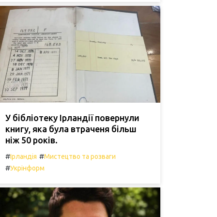
У бібліотеку Ірландії повернули
книгу, яка була втраченя більш
ніж 50 років.
#
#
Ірландія
Мистецтво та розваги
#
Укрінформ