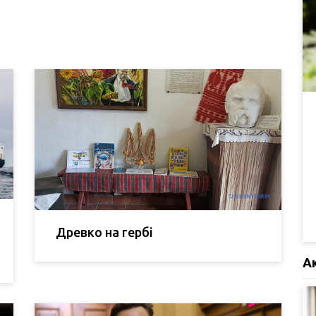
Древко на гербі
А