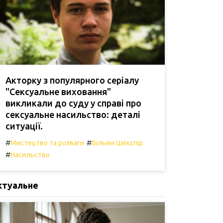
Акторку з популярного серіалу
"Сексуальне виховання"
викликали до суду у справі про
сексуальне насильство: деталі
ситуації.
#
#
Мистецтво та розваги
Вільям Шекспір
#
Насильство
ктуальне