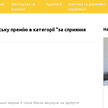
нес
Мистецтво та
Здоров'я
політика та державне
розваги
управління
ьку премію в категорії "за сприяння
Н
ьної мережі Х Ілона Маска висунули на здобуття