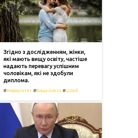
Згідно з дослідженням, жінки,
які мають вищу освіту, частіше
надають перевагу успішним
чоловікам, які не здобули
диплома.
#
#
#
Університет
Вища освіта
Шлюб