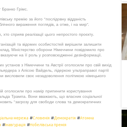
 Бранко Грімс.
івську премію за його "послідовну відданість
чного вираження поглядів, а отже, і на мир".
м, хто сприяв реалізації цього непростого проєкту.
анізацій та відомих особистостей вирішили залишити
иклад, Міністерство оборони Німеччини повідомило про
 вказуючи на її роль у розповсюдженні дезінформації.
х установ з Німеччини та Австрії оголосили про свій вихід
ьярдера з Алісою Вайдель, лідеркою ультраправої партії
они висловили своє незадоволення політикою німецького
цій оголосили про намір припинити користування
нальда Трампа. Вони вважають, що власник соціальної
новить "загрозу для свободи слова та демократичних
#
#
#
ціальна мережа
Словенія
Демократія
Атомна
#
#
я
Інавгурація
Нобелівська премія