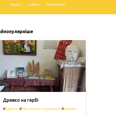
Наука
освіта
Технології
айпопулярніше
Древко на гербі
#
#
#
Європа
Мистецтво та розваги
Церква