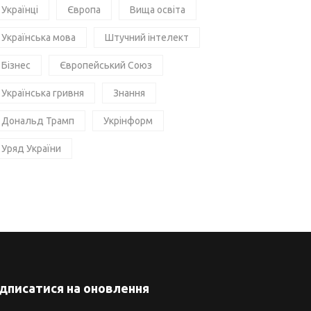
Українці
Європа
Вища освіта
Українська мова
Штучний інтелект
Бізнес
Європейський Союз
Українська гривня
Знання
Дональд Трамп
Укрінформ
Уряд України
ідписатися на оновлення