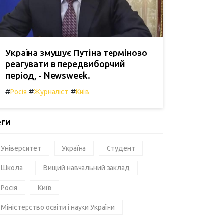
Україна змушує Путіна терміново
реагувати в передвиборчий
період, - Newsweek.
#
#
#
Росія
Журналіст
Київ
еги
Університет
Україна
Студент
Школа
Вищий навчальний заклад
Росія
Київ
Міністерство освіти і науки України