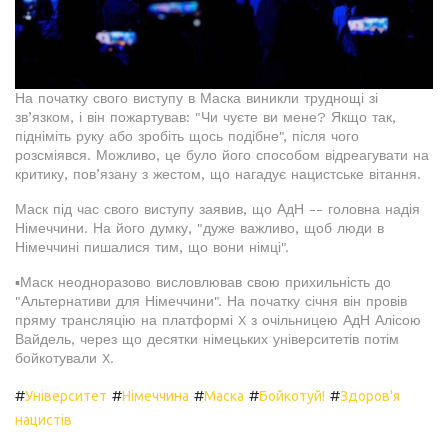
На початку свого виступу в Маска виникли труднощі зі
зв’язком, і він пожартував: "Чи чуєте ви мене? Якщо так,
підніміть руку або зробіть щось подібне", після чого
розсміявся. Можливо, це було його способом відреагувати на
критику, пов’язану з жестом, що нагадує нацистське вітання.
Маск під час свого виступу заявив, що АдН -- головна надія
Німеччини. На його думку, "дуже важливо, щоб люди в
Німеччині пишалися тим, що вони німці".
▪️Маск неодноразово висловлював свою прихильність до
"Альтернативи для Німеччини". На початку січня він провів
пряму трансляцію на платформі X з очільницею АдН Алісою
Вайдель, через що десятки німецьких університетів потім
бойкотували X.
#
#
#
#
#
Університет
Німеччина
Маска
Бойкотуй!
Здоров'я
нацистів