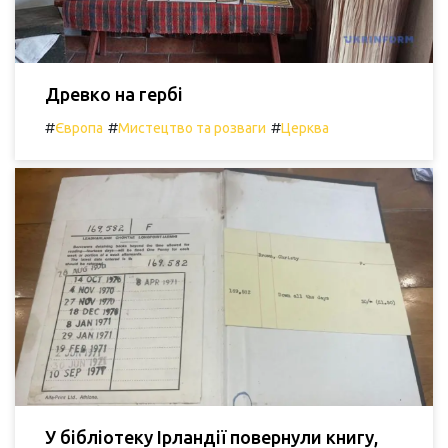
Древко на гербі
#
#
#
Європа
Мистецтво та розваги
Церква
У бібліотеку Ірландії повернули книгу,