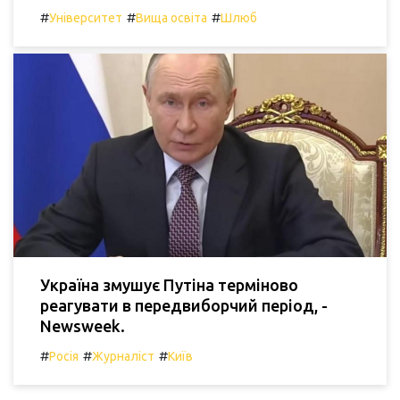
#
#
#
Університет
Вища освіта
Шлюб
Україна змушує Путіна терміново
реагувати в передвиборчий період, -
Newsweek.
#
#
#
Росія
Журналіст
Київ