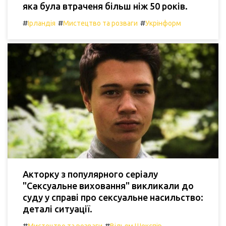
яка була втраченя більш ніж 50 років.
#
#
#
Ірландія
Мистецтво та розваги
Укрінформ
Акторку з популярного серіалу
"Сексуальне виховання" викликали до
суду у справі про сексуальне насильство:
деталі ситуації.
#
#