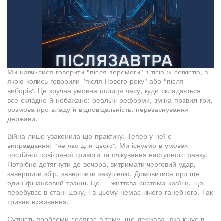
Ми навчилися говорити "після перемоги" з тією ж легкістю, з
якою колись говорили "після Нового року" або "після
виборів". Це зручна умовна полиця часу, куди складається
все складне й небажане: реальні реформи, зміна правил гри,
розмова про владу й відповідальність, перезаснування
держави.
Війна лише узаконила цю практику. Тепер у неї є
виправдання: "не час для цього". Ми існуємо в умовах
постійної повітряної тривоги та очікування наступного ранку.
Потрібно дотягнути до вечора, витримати черговий удар,
завершити збір, завершити закупівлю. Домовитися про ще
один фінансовий транш. Це — життєва система країни, що
перебуває в стані шоку, і в цьому немає нічого ганебного. Так
триває виживання.
Сутність проблеми полягає в тому, що держава, яка існує в