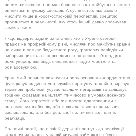
режимі виживання і не має бачення свого майбутнього, може
опинитися в чужому сценарії. А суспільство, яке звикло
мислити лише в короткостроковій перспективі, зрештою
прокинеться в реальності, яку хтось інший давно спланував
замість нього.
Якщо відверто задати запитання: хто в Україні сьогодні
працює на професійному рівні, мислячи про майбутнє країни
не лише в рамках бюджетного року, грантових періодів чи
виборчих циклів, а з перспективою на десять-п’ятнадцять
років уперед, відповідь виявляється надто короткою та
розчаровуючою.
Уряд, який повинен виконувати роль основного координатора,
функціонує як диспетчер служби порятунку: постійно вирішує
термінові проблеми, усуває наслідки негараздів та заліковує
тріщини фразами на кшталт "тимчасово в умовах воєнного
стану". Його "стратегії" або ж є просто адаптованими з
англомовних шаблонів, або ж складаються з правильних
висловлювань, але без реальної політичної волі для їх
реалізації.
Політичні партії, що в зрілій державі прагнуть до реалізації
стратегічних планів, у нашій ситуації займаються більш