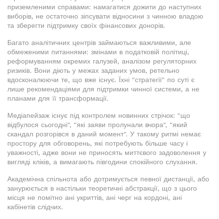
приземленими справами: намагатися дожити до наступних
виборів, не остаточно зіпсувати відносини з чинною владою
та зберегти підтримку своїх фінансових донорів.
Багато аналітичних центрів займаються важливими, але
обмеженими питаннями: змінами в податковій політиці,
реформуванням окремих галузей, аналізом регуляторних
ризиків. Вони діють у межах заданих умов, ретельно
вдосконалюючи те, що вже існує. Їхні "стратегії" по суті є
лише рекомендаціями для підтримки чинної системи, а не
планами для її трансформації.
Медіапейзаж існує під контролем новинних стрічок: "що
відбулося сьогодні", "які заяви пролунали вчора", "який
скандал розгорівся в даний момент". У такому ритмі немає
простору для обговорень, які потребують більше часу і
уважності, адже вони не приносять миттєвого задоволення у
вигляді кліків, а вимагають півгодини спокійного слухання.
Академічна спільнота або дотримується певної дистанції, або
занурюється в настільки теоретичні абстракції, що з цього
місця не помітно ані укриттів, ані черг на кордоні, ані
кабінетів слідчих.