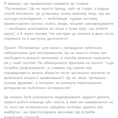
Я вважаю, що правильніше називати це словом
"Післязавтра". Це не просто бренд, сайт чи студія, а радше
спосіб мислення. Це установка: кожну важливу тему, яку ми
сьогодні розглядаємо — мобілізація, судова система,
правоохоронні органи, освіта, медіа, місцеве самоврядування
— необхідно аналізувати не лише з точки зору "що робити
зараз", а й через призму "які наслідки це матиме в день після
перемоги та в наступне десятиліття".
Проєкт "Післязавтра" для мене є своєрідною публічною
лабораторією для експериментів. Це не просто слова про
необхідність воєнної економіки, а спроба реально пережити
рік у такій системі. Не обмежуємося фразами на кшталт "суди
потрібно реформувати", а ставимо під сумнів: яку
справедливість можна зберегти після численних злочинів та
величезної кількості травмованих? Це не лише "ветерани -
основа держави", а питання: як уникнути перетворення
ветеранів на політичних інструментів?
Це можуть бути різноманітні медіаформати, відкриті дебати,
закриті робочі команди або тексти, в яких ми наважуємося на
те, чого так остерігається офіційна політика: думати про
майбутнє і не пристосовувати висновки під потреби
конкретних ситуацій.