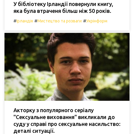
У бібліотеку Ірландії повернули книгу,
яка була втраченя більш ніж 50 років.
#
#
#
Ірландія
Мистецтво та розваги
Укрінформ
Акторку з популярного серіалу
"Сексуальне виховання" викликали до
суду у справі про сексуальне насильство:
деталі ситуації.