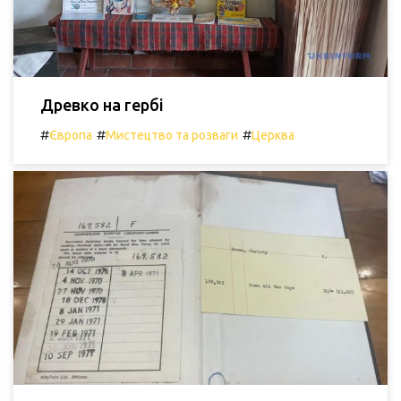
Древко на гербі
#
#
#
Європа
Мистецтво та розваги
Церква