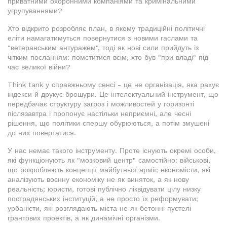
приватними охоронними компаніями та кримінальними
угрупуваннями?
Хто відкрито розробляє план, в якому традиційні політичні
еліти намагатимуться повернутися з новими гаслами та
"ветеранським антуражем", тоді як нові сили прийдуть із
чітким посланням: помститися всім, хто був "при владі" під
час великої війни?
Think tank у справжньому сенсі - це не організація, яка рахує
індекси й друкує брошури. Це інтелектуальний інструмент, що
передбачає структуру загроз і можливостей у горизонті
післязавтра і пропонує настільки неприємні, але чесні
рішення, що політики спершу обурюються, а потім змушені
до них повертатися.
У нас немає такого інструменту. Проте існують окремі особи,
які функціонують як "мозковий центр" самостійно: військові,
що розробляють концепції майбутньої армії; економісти, які
аналізують воєнну економіку не як виняток, а як нову
реальність; юристи, готові публічно ліквідувати цілу низку
пострадянських інституцій, а не просто їх реформувати;
урбаністи, які розглядають міста не як бетонні пустелі
грантових проектів, а як динамічні організми.