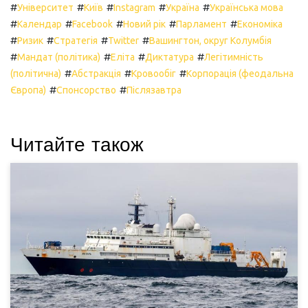
#
#
#
#
#
Університет
Київ
Instagram
Україна
Українська мова
#
#
#
#
#
Календар
Facebook
Новий рік
Парламент
Економіка
#
#
#
#
Ризик
Стратегія
Twitter
Вашингтон, округ Колумбія
#
#
#
#
Мандат (політика)
Еліта
Диктатура
Легітимність
#
#
#
(політична)
Абстракція
Кровообіг
Корпорація (феодальна
#
#
Європа)
Спонсорство
Післязавтра
Читайте також