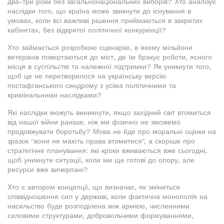
два-три роки без загальнонаціональних виборів? Хто аналізує
наслідки того, що країна може звикнути до існування в
умовах, коли всі важливі рішення приймаються в закритих
кабінетах, без відкритої політичної конкуренції?
Хто займається розробкою сценарію, в якому мільйони
ветеранів повертаються до міст, де їм бракує роботи, ясного
місця в суспільстві та належної підтримки? Як уникнути того,
щоб це не перетворилося на українську версію
постафганського синдрому з усіма політичними та
кримінальними наслідками?
Які наслідки можуть виникнути, якщо західний світ втомиться
від нашої війни раніше, ніж ми фізично не зможемо
продовжувати боротьбу? Мова не йде про моральні оцінки на
зразок "вони не мають права втомитися", а скоріше про
стратегічне планування: які кроки вживаються вже сьогодні,
щоб уникнути ситуації, коли ми ще готові до опору, але
ресурси вже вичерпані?
Хто є автором концепції, що визначає, як зміниться
співвідношення сил у державі, коли фактична монополія на
насильство буде розподілена між армією, численними
силовими структурами, добровольчими формуваннями,