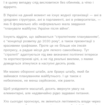
І в цьому випадку слід висловитися без обиняків, а чітко і
відкрито.
В Україні на даний момент не існує жодної організації — ані в
урядових структурах, ані в парламенті, ані в університетах, —
яка б формально або неформально мала завдання
"планувати майбутнє України після війни".
Існують відділи, що займаються "стратегічним плануванням",
є "концепції розвитку до 2030 року", а також презентації з
красивими графіками. Проте це не більше ніж ілюзія
прогресу, а радше місця для легкого самообману. Тут
"стратегії" адаптуються під вже визначені політичні інтереси
та короткострокові цілі, а не під реальні виклики, з якими
доведеться зіткнутися в наступні десять років.
Ми маємо оборонні штаби, але бракує штабу, який би
займався плануванням майбутнього. І це також є
небезпекою, не менш серйозною, ніж ракети.
Щоб усвідомити масштаб, досить звернути увагу на
елементарні, але надзвичайно рідко задавані питання.
Хто сьогодні прогнозує, як зміниться легітимність влади через