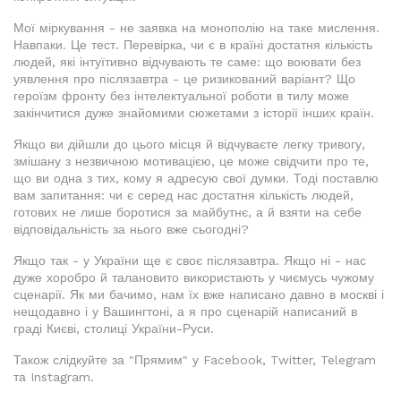
Мої міркування - не заявка на монополію на таке мислення.
Навпаки. Це тест. Перевірка, чи є в країні достатня кількість
людей, які інтуїтивно відчувають те саме: що воювати без
уявлення про післязавтра - це ризикований варіант? Що
героїзм фронту без інтелектуальної роботи в тилу може
закінчитися дуже знайомими сюжетами з історії інших країн.
Якщо ви дійшли до цього місця й відчуваєте легку тривогу,
змішану з незвичною мотивацією, це може свідчити про те,
що ви одна з тих, кому я адресую свої думки. Тоді поставлю
вам запитання: чи є серед нас достатня кількість людей,
готових не лише боротися за майбутнє, а й взяти на себе
відповідальність за нього вже сьогодні?
Якщо так - у України ще є своє післязавтра. Якщо ні - нас
дуже хоробро й талановито використають у чиємусь чужому
сценарії. Як ми бачимо, нам їх вже написано давно в москві і
нещодавно і у Вашингтоні, а я про сценарій написаний в
граді Києві, столиці України-Руси.
Також слідкуйте за "Прямим" у Facebook, Twitter, Telegram
та Instagram.