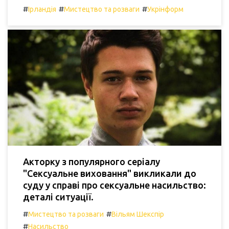
#
#
#
Ірландія
Мистецтво та розваги
Укрінформ
Акторку з популярного серіалу
"Сексуальне виховання" викликали до
суду у справі про сексуальне насильство:
деталі ситуації.
#
#
Мистецтво та розваги
Вільям Шекспір
#
Насильство