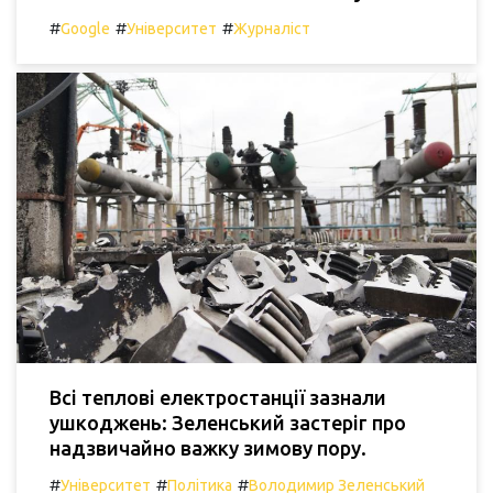
#
#
#
Google
Університет
Журналіст
Всі теплові електростанції зазнали
ушкоджень: Зеленський застеріг про
надзвичайно важку зимову пору.
#
#
#
Університет
Політика
Володимир Зеленський