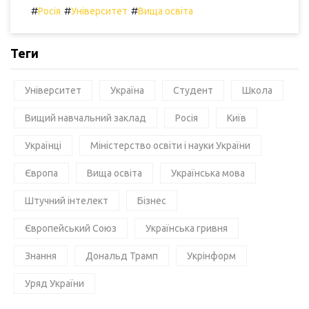
#
#
#
Росія
Університет
Вища освіта
Теги
Університет
Україна
Студент
Школа
Вищий навчальний заклад
Росія
Київ
Українці
Міністерство освіти і науки України
Європа
Вища освіта
Українська мова
Штучний інтелект
Бізнес
Європейський Союз
Українська гривня
Знання
Дональд Трамп
Укрінформ
Уряд України