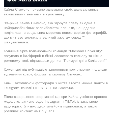
Кайла Сіммонс приємно здивувала своїх шанувальників
захопливими знімками в купальнику.
30-річна Кайла Сіммонс, яка здобула славу як одна з
найпривабливіших волейболісток планети, нещодавно
поділилася в соціальних мережах новою серією фотографій,
що миттєво викликала великий ажіотаж серед її
шанувальників.
Колишня зірка волейбольної команди "Marshall University"
позувала в Каліфорнії в бікіні лососевого кольору та ніжно-
рожевому топі, підписавши допис: "Похмурі дні в Каліфорнії".
Коментарі під публікацією заполонили компліменти - фанати
відзначили красу, форми та харизму Сіммонс.
Більш захоплюючі фотографії з життя атлетів можна знайти в
Telegram-каналі LIFESTYLE на Sport.ua.
Після завершення спортивної кар'єри Кайла успішно працює
моделлю, активно веде Instagram і TikTok із загальною
аудиторією близько двох мільйонів підписників, а також
розвиває контент на OnlyFans.