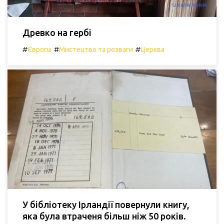
Древко на гербі
#
#
#
Європа
Мистецтво та розваги
Церква
У бібліотеку Ірландії повернули книгу,
яка була втраченя більш ніж 50 років.