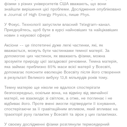
фізики з різних університетів США вважають, що вони
знайшли вирішення цієї проблеми. Дослідження опубліковано
в Journal of High Energy Physics, пише Phys.
У Фокус. Технології запустили власний Telegram-канал.
Приєднуйтесь, щоб бути в курсі найновіших та найцікавіших
новин з наукової сфери!
Аксіони -- це гіпотетичні дуже легкі частинки, які, як
вважається, можуть бути частинками темної матерії. За
допомогою цих частинок, як вважають фізики, можна
зрозуміти природу цієї загадкової речовини. Темна матерія,
яка займає приблизно 85% маси всієї матерії у Всесвіті,
допомагає пояснити еволюцію Всесвіту після його створення
в результаті Великого вибуху 13,8 мільярдів років тому.
Темну матерію ще ніколи не вдалося спостерігати
безпосередньо, оскільки вона, на відміну від звичайної
матерії, не взаємодіє зі світлом, а отже, не поглинає і не
відбиває його. Проте вчені змогли підтвердити її існування,
спостерігаючи за її гравітаційним впливом, який впливає на
траєкторії руху галактик у Всесвіті та зірок у цих галактиках.
У своєму дослідженні фізики розглянули термоядерний