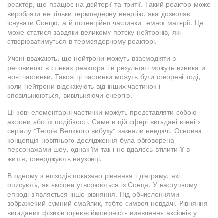
реактор, що працює на дейтерії та тритії. Такий реактор може
виробляти не тільки термоядерну енергію, яка дозволяє
існувати Сонцю, а й потенційно частинки темної матерії. Це
може статися завдяки великому потоку нейтронів, які
створюватимуться в термоядерному реакторі.
Учені вважають, що нейтрони можуть взаємодіяти з
речовиною в стінках реактора і в результаті можуть виникати
нові частинки. Також ці частинки можуть бути створені тоді,
коли нейтрони відскакують від інших частинок і
сповільнюються, вивільняючи енергію.
Ці нові елементарні частинки можуть представляти собою
аксіони або їх подібності. Саме в цій сфері вигадані вчені з
серіалу "Теорія Великого вибуху" зазнали невдачі. Основна
концепція новітнього дослідження була обговорена
персонажами шоу, однак їм так і не вдалось втілити її в
життя, стверджують науковці.
В одному з епізодів показано рівняння і діаграму, які
описують, як аксіони утворюються із Сонця. У наступному
епізоді з'являється інше рівняння. Під обчисленнями
зображений сумний смайлик, тобто символ невдачі. Рівняння
вигаданих фізиків оцінює ймовірність виявлення аксіонів у