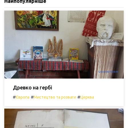
Найпопулярніше
Древко на гербі
#
#
#
Європа
Мистецтво та розваги
Церква