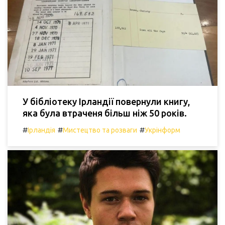
У бібліотеку Ірландії повернули книгу,
яка була втраченя більш ніж 50 років.
#
#
#
Ірландія
Мистецтво та розваги
Укрінформ