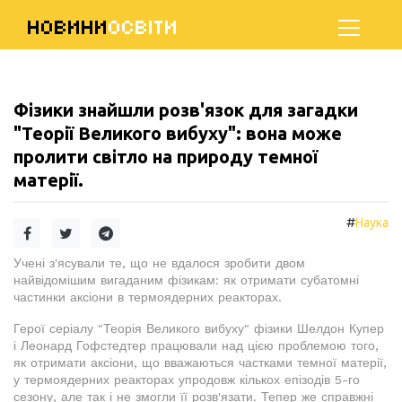
НОВИНИ
ОСВІТИ
Фізики знайшли розв'язок для загадки
"Теорії Великого вибуху": вона може
пролити світло на природу темної
матерії.
#
Наука
Учені з'ясували те, що не вдалося зробити двом
найвідомішим вигаданим фізикам: як отримати субатомні
частинки аксіони в термоядерних реакторах.
Герої серіалу "Теорія Великого вибуху" фізики Шелдон Купер
і Леонард Гофстедтер працювали над цією проблемою того,
як отримати аксіони, що вважаються частками темної матерії,
у термоядерних реакторах упродовж кількох епізодів 5-го
сезону, але так і не змогли її розв'язати. Тепер же справжні