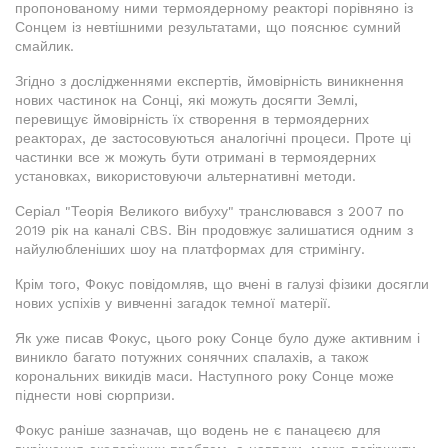
пропонованому ними термоядерному реакторі порівняно із
Сонцем із невтішними результатами, що пояснює сумний
смайлик.
Згідно з дослідженнями експертів, ймовірність виникнення
нових частинок на Сонці, які можуть досягти Землі,
перевищує ймовірність їх створення в термоядерних
реакторах, де застосовуються аналогічні процеси. Проте ці
частинки все ж можуть бути отримані в термоядерних
установках, використовуючи альтернативні методи.
Серіал "Теорія Великого вибуху" транслювався з 2007 по
2019 рік на каналі CBS. Він продовжує залишатися одним з
найулюбленіших шоу на платформах для стримінгу.
Крім того, Фокус повідомляв, що вчені в галузі фізики досягли
нових успіхів у вивченні загадок темної матерії.
Як уже писав Фокус, цього року Сонце було дуже активним і
виникло багато потужних сонячних спалахів, а також
корональних викидів маси. Наступного року Сонце може
піднести нові сюрпризи.
Фокус раніше зазначав, що водень не є панацеєю для