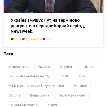
Україна змушує Путіна терміново
реагувати в передвиборчий період, -
Newsweek.
#
#
#
Росія
Журналіст
Київ
Теги
Університет
Україна
Студент
Школа
Вищий навчальний заклад
Росія
Київ
Міністерство освіти і науки України
Українці
Європа
Вища освіта
Українська мова
Штучний інтелект
Бізнес