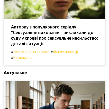
Акторку з популярного серіалу
"Сексуальне виховання" викликали до
суду у справі про сексуальне насильство:
деталі ситуації.
#
#
Мистецтво та розваги
Вільям Шекспір
#
Насильство
Актуальне