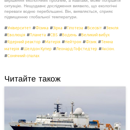
вирішення екологічних проблем, а навпаки, може погіршити
ситуацію. Нещодавнє дослідження виявило, що екологічні
переваги водню перебільшені. Він, виявляється, сприяє
підвищенню глобальної температури.
#
#
#
#
#
#
Університет
Фізика
Зірка
Гіпотеза
Всесвіт
Земля
#
#
#
#
#
Еволюція
Планета
CBS
Водень
Великий вибух
#
#
#
#
#
Ядерний реактор
Матерія
Нейтрон
Фізик
Темна
#
#
#
матерія
Шелдон Купер
Леонард Гофстедтер
Аксіон.
#
Сонячний спалах
Читайте також