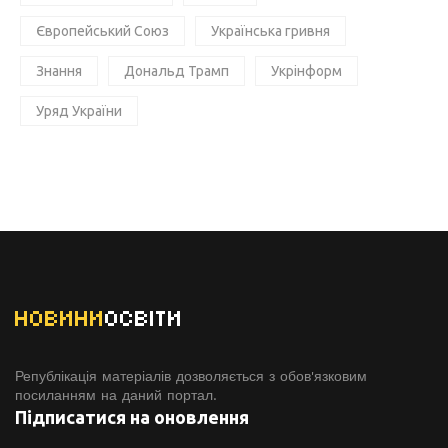
Європейський Союз
Українська гривня
Знання
Дональд Трамп
Укрінформ
Уряд України
НОВИНИ
ОСВІТИ
Републікація матеріалів дозволяється з обов'язковим
посиланням на даний портал.
Підписатися на оновлення