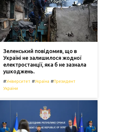
Зеленський повідомив, що в
Україні не залишилося жодної
електростанції, яка б не зазнала
ушкоджень.
#
#
#
Університет
Україна
Президент
України