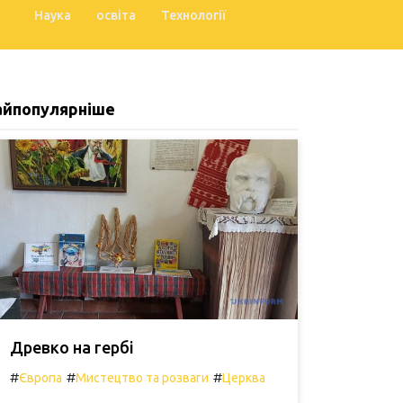
Наука
освіта
Технології
айпопулярніше
Древко на гербі
#
#
#
Європа
Мистецтво та розваги
Церква