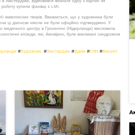
 в Амстердамі, відмовився визнати одну з картин як
 роботу купили фахівці з LMI.
00 живописних творів. Вважається, що у художника були
ча ці діагнози ніколи не були офіційно підтверджені. У
го медичного центру в Гронінгені (Нідерланди) висловила
сихотичні епізоди, які, ймовірно, були викликані синдромом
#
#
#
#
#
ерланди
Художник.
Амстердам
Данія
CNN
Вінсент
А