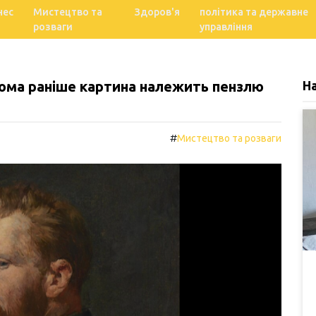
нес
Мистецтво та
Здоров'я
політика та державне
розваги
управління
ома раніше картина належить пензлю
Н
#
Мистецтво та розваги