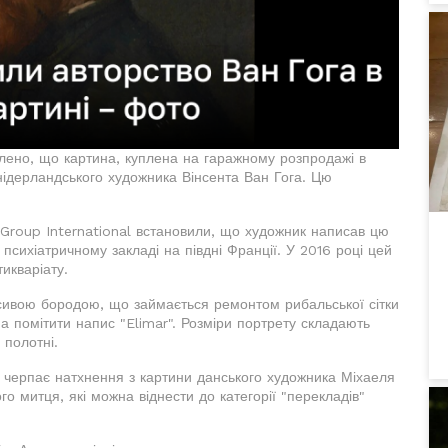
лено, що картина, куплена на гаражному розпродажі в
нідерландського художника Вінсента Ван Гога. Цю
 Group International встановили, що художник написав цю
 психіатричному закладі на півдні Франції. У 2016 році цей
икваріату.
сивою бородою, що займається ремонтом рибальської сітки
а помітити напис "Elimar". Розміри портрету складають
 полотні.
р черпає натхнення з картини данського художника Міхаеля
го митця, які можна віднести до категорії "перекладів"