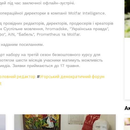
ідей під час заключної офлайн-зустрічі.
пераційної директорки в компанії Molfar Intelligence.
 провідних редакторів, директорів, продюсерів і креаторів
 як Суспільне мовлення, hromadske, "Українська правда",
фо", AIN, "Бабель", Prometheus та Molfar.
а наданим посиланням.
рт набору на третій сезон безкоштовного курсу для
ротягом шести місяців учасники матимуть можливість
медіа. Заявки приймаються до 17 травня.
#
Головний редактор
Угорський демократичний форум
t
А