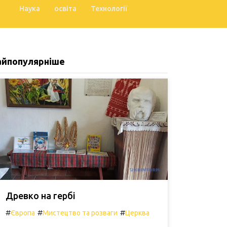
Наука
освіта
Технології
айпопулярніше
Древко на гербі
#
#
#
Європа
Мистецтво та розваги
Церква