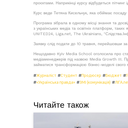
проєктами. Наприкінці курсу відбудеться пітчинг 
Курс веде Тетяна Кисельчук, яка обіймає посаду о
Програма зібрала в одному місці знання та досвід
з українських медіа та освітніх платформ, таких
UNITED24, Liga.net, The Ukrainians, "Слідства.Ін
Заявку слід подати до 10 травня, перейшовши з
Нещодавно Kyiv Media School оголосила про ста
медіаменеджерів під назвою Media Growth III. П
займатися трансформацією бізнес-моделі свого 
#
#
#
#
#
Журналіст
Студент
Продюсер
Бюджет
#
#
#
«Українська правда»
ЗМІ (комунікація)
ЛІГА.ne
Читайте також