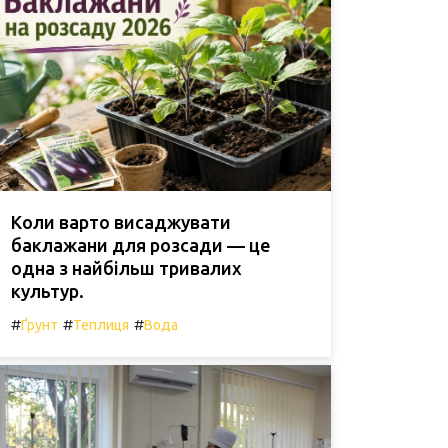
Коли варто висаджувати
баклажани для розсади — це
одна з найбільш тривалих
культур.
#
#
#
Ґрунт
Теплиця
Вода