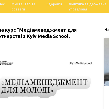
нес
Мистецтво та
Здоров'я
політика та державне
розваги
управління
 на курс "Медіаменеджмент для
Н
тнерстві з Kyiv Media School.