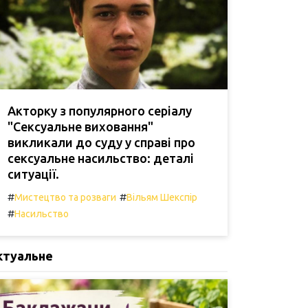
Акторку з популярного серіалу
"Сексуальне виховання"
викликали до суду у справі про
сексуальне насильство: деталі
ситуації.
#
#
Мистецтво та розваги
Вільям Шекспір
#
Насильство
ктуальне