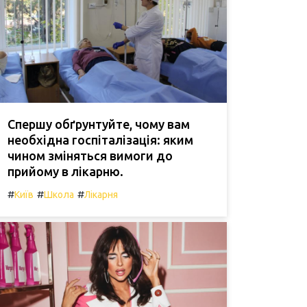
Спершу обґрунтуйте, чому вам
необхідна госпіталізація: яким
чином зміняться вимоги до
прийому в лікарню.
#
#
#
Київ
Школа
Лікарня