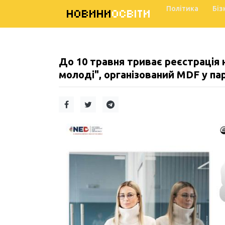
Політика
Біз
НОВИНИ
ОСВІТИ
До 10 травня триває реєстрація
молоді", організований MDF у пар