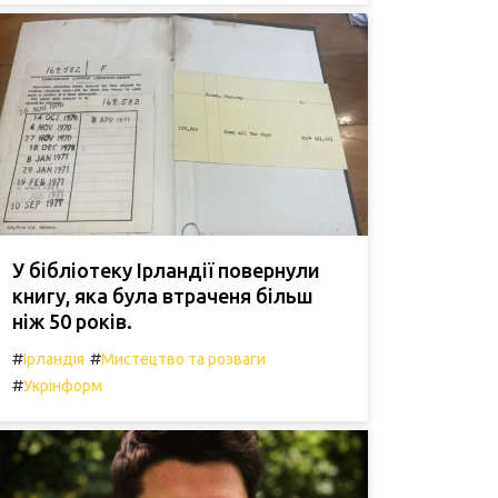
У бібліотеку Ірландії повернули
книгу, яка була втраченя більш
ніж 50 років.
#
#
Ірландія
Мистецтво та розваги
#
Укрінформ