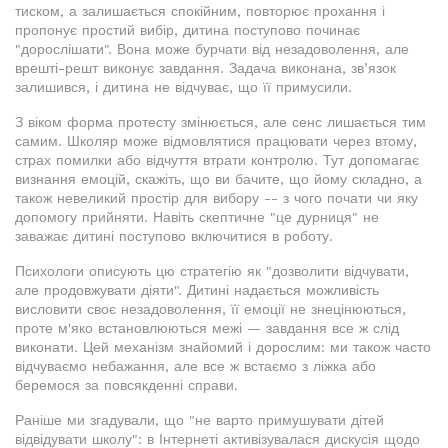
тиском, а залишається спокійним, повторює прохання і
пропонує простий вибір, дитина поступово починає
"дорослішати". Вона може бурчати від незадоволення, але
врешті-решт виконує завдання. Задача виконана, зв’язок
залишився, і дитина не відчуває, що її примусили.
З віком форма протесту змінюється, але сенс лишається тим
самим. Школяр може відмовлятися працювати через втому,
страх помилки або відчуття втрати контролю. Тут допомагає
визнання емоцій, скажіть, що ви бачите, що йому складно, а
також невеликий простір для вибору -- з чого почати чи яку
допомогу прийняти. Навіть скептичне "це дурниця" не
заважає дитині поступово включитися в роботу.
Психологи описують цю стратегію як "дозволити відчувати,
але продовжувати діяти". Дитині надається можливість
висловити своє незадоволення, її емоції не знецінюються,
проте м'яко встановлюються межі — завдання все ж слід
виконати. Цей механізм знайомий і дорослим: ми також часто
відчуваємо небажання, але все ж встаємо з ліжка або
беремося за повсякденні справи.
Раніше ми згадували, що "не варто примушувати дітей
відвідувати школу": в Інтернеті активізувалася дискусія щодо