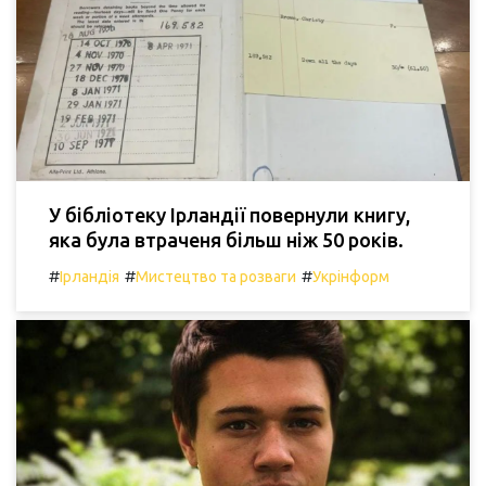
У бібліотеку Ірландії повернули книгу,
яка була втраченя більш ніж 50 років.
#
#
#
Ірландія
Мистецтво та розваги
Укрінформ