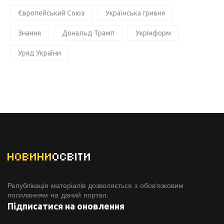
Європейський Союз
Українська гривня
Знання
Дональд Трамп
Укрінформ
Уряд України
НОВИНИ
ОСВІТИ
Републікація матеріалів дозволяється з обов'язковим
посиланням на даний портал.
Підписатися на оновлення