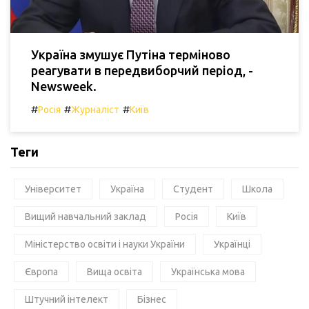
Україна змушує Путіна терміново
реагувати в передвиборчий період, -
Newsweek.
#
#
#
Росія
Журналіст
Київ
Теги
Університет
Україна
Студент
Школа
Вищий навчальний заклад
Росія
Київ
Міністерство освіти і науки України
Українці
Європа
Вища освіта
Українська мова
Штучний інтелект
Бізнес