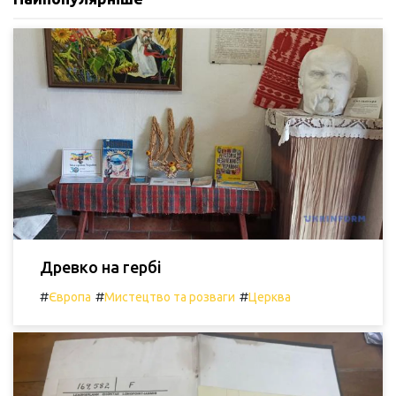
Древко на гербі
#
#
#
Європа
Мистецтво та розваги
Церква