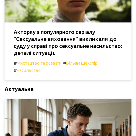
Акторку з популярного серіалу
"Сексуальне виховання" викликали до
суду у справі про сексуальне насильство:
деталі ситуації.
#
#
Мистецтво та розваги
Вільям Шекспір
#
Насильство
Актуальне