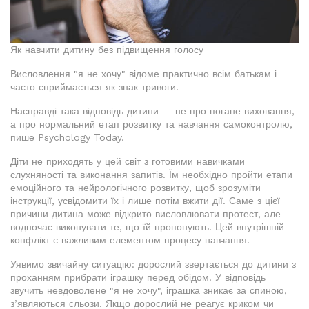
Як навчити дитину без підвищення голосу
Висловлення "я не хочу" відоме практично всім батькам і
часто сприймається як знак тривоги.
Насправді така відповідь дитини -- не про погане виховання,
а про нормальний етап розвитку та навчання самоконтролю,
пише Psychology Today.
Діти не приходять у цей світ з готовими навичками
слухняності та виконання запитів. Їм необхідно пройти етапи
емоційного та нейрологічного розвитку, щоб зрозуміти
інструкції, усвідомити їх і лише потім вжити дії. Саме з цієї
причини дитина може відкрито висловлювати протест, але
водночас виконувати те, що їй пропонують. Цей внутрішній
конфлікт є важливим елементом процесу навчання.
Уявимо звичайну ситуацію: дорослий звертається до дитини з
проханням прибрати іграшку перед обідом. У відповідь
звучить невдоволене "я не хочу", іграшка зникає за спиною,
з’являються сльози. Якщо дорослий не реагує криком чи