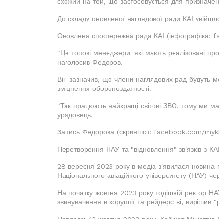
схожий на той, що застосовується для призначенн
До складу оновленої наглядової ради КАІ увійшло
Оновлена спостережна рада КАІ (інфографіка: 
"Це топові менеджери, які мають реалізовані прое
наголосив Федоров.
Він зазначив, що члени наглядових рад будуть м
зміцнення обороноздатності.
"Так працюють найкращі світові ЗВО, тому ми мас
урядовець.
Запись Федорова (скриншот: facebook.com/mykh
Перетворення НАУ та "відновлення" зв'язків з КАІ
28 вересня 2023 року в медіа з'явилася новина 
Національного авіаційного університету (НАУ) чер
На початку жовтня 2023 року тодішній ректор Н
звинувачення в корупції та рейдерстві, вирішив 
Невдовзі, 13 жовтня 2023 року, Кабінет Міністр