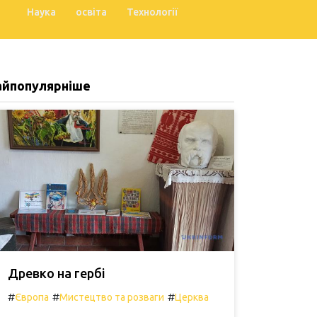
Наука
освіта
Технології
айпопулярніше
Древко на гербі
#
#
#
Європа
Мистецтво та розваги
Церква