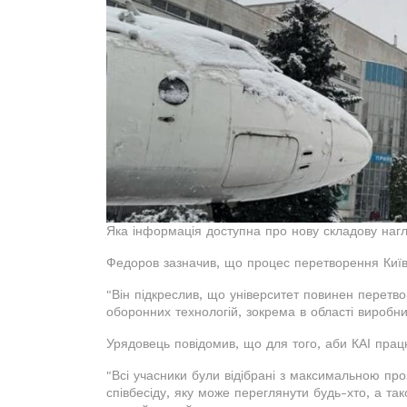
Яка інформація доступна про нову складову наг
Федоров зазначив, що процес перетворення Київсь
"Він підкреслив, що університет повинен перетво
оборонних технологій, зокрема в області виробниц
Урядовець повідомив, що для того, аби КАІ пра
"Всі учасники були відібрані з максимальною про
співбесіду, яку може переглянути будь-хто, а так