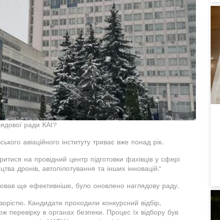
лядової ради КАІ?
кого авіаційного інституту триває вже понад рік.
ритися на провідний центр підготовки фахівців у сфері
тва дронів, автопілотування та інших інновацій."
цював ще ефективніше, було оновлено наглядову раду.
зорістю. Кандидати проходили конкурсний відбір,
ож перевірку в органах безпеки. Процес їх відбору був