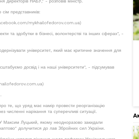
я директорів НАБУ," - розповів міністр.
 сім представників:
facebook.com/mykhailofedorov.com.ua)
кти та здобутки в бізнесі, волонтерстві та інших сферах", -
одернізувати університет, який має критичне значення для
штабуємо досвід і на наші університети", - підсумував
ailofedorov.com.ua)
.
про те, що уряд має намір провести реорганізацію
ез численні нарікання та суперечливі ситуації.
А
АУ Максим Луцький, якому неодноразово закидали
"раптово" долучитися до лав Збройних сил України.
ів України ухвалив рішення щодо реформи Національного