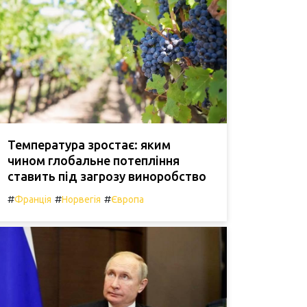
Температура зростає: яким
чином глобальне потепління
ставить під загрозу виноробство
#
#
#
Франція
Норвегія
Європа