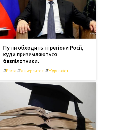
Путін обходить ті регіони Росії,
куди приземляються
безпілотники.
#
#
#
Росія
Університет
Журналіст