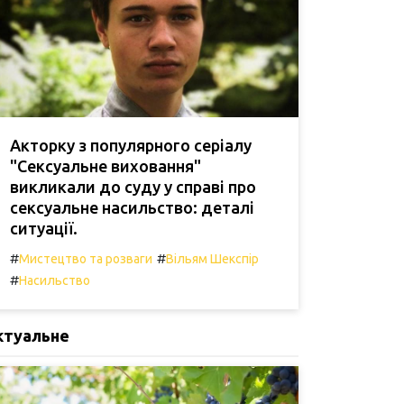
Акторку з популярного серіалу
"Сексуальне виховання"
викликали до суду у справі про
сексуальне насильство: деталі
ситуації.
#
#
Мистецтво та розваги
Вільям Шекспір
#
Насильство
ктуальне