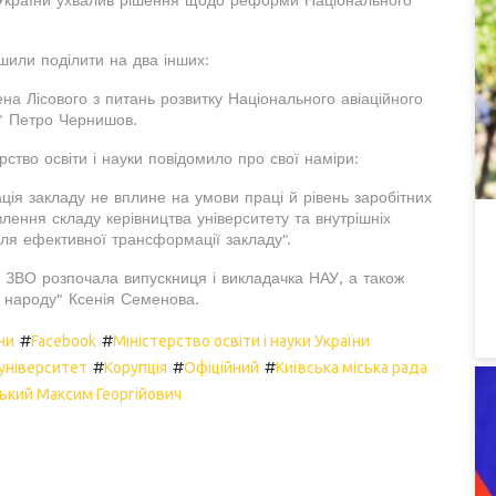
шили поділити на два інших:
ена Лісового з питань розвитку Національного авіаційного
у" Петро Чернишов.
ство освіти і науки повідомило про свої наміри:
ція закладу не вплине на умови праці й рівень заробітних
влення складу керівництва університету та внутрішніх
для ефективної трансформації закладу".
а ЗВО розпочала випускниця і викладачка НАУ, а також
га народу" Ксенія Семенова.
#
#
ни
Facebook
Міністерство освіти і науки України
#
#
#
 університет
Корупція
Офіційний
Київська міська рада
ький Максим Георгійович