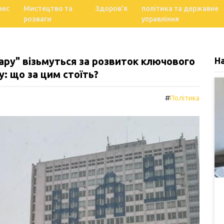
нес
Мистецтво та
Здоров'я
політика та державне
розваги
управління
тару" візьмуться за розвиток ключового
Н
: що за цим стоїть?
#
Політика