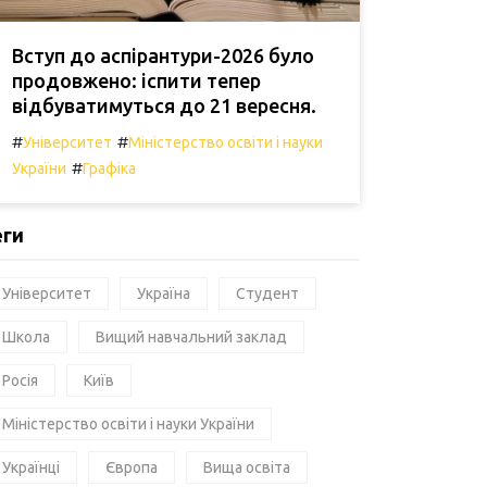
Вступ до аспірантури-2026 було
продовжено: іспити тепер
відбуватимуться до 21 вересня.
#
#
Університет
Міністерство освіти і науки
#
України
Графіка
еги
Університет
Україна
Студент
Школа
Вищий навчальний заклад
Росія
Київ
Міністерство освіти і науки України
Українці
Європа
Вища освіта