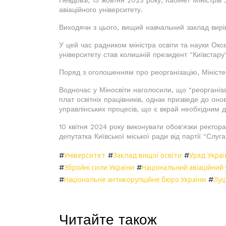
авіаційного університету.
Виходячи з цього, вищий навчальний заклад вирі
У цей час радником міністра освіти та науки Окс
університету став колишній президент "Київстар
Поряд з оголошенням про реорганізацію, Міністер
Водночас у Міносвіти наголосили, що "реорганіза
плат освітніх працівників, однак призведе до оно
управлінських процесів, що є вкрай необхідним 
10 квітня 2024 року виконувати обов'язки ректор
депутатка Київської міської ради від партії "Слу
#
#
#
Університет
Заклад вищої освіти
Уряд Украї
#
#
Збройні сили України
Національний авіаційний
#
#
Національне антикорупційне бюро України
Луц
Читайте також