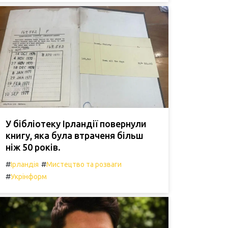
У бібліотеку Ірландії повернули
книгу, яка була втраченя більш
ніж 50 років.
#
#
Ірландія
Мистецтво та розваги
#
Укрінформ