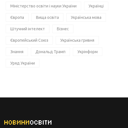
Міністерство освіти і науки України
Українці
Європа
Вища освіта
Українська мова
Штучний інтелект
Бізнес
Європейський Союз
Українська гривня
Знання
Дональд Трамп
Укрінформ
Уряд України
НОВИНИ
ОСВІТИ