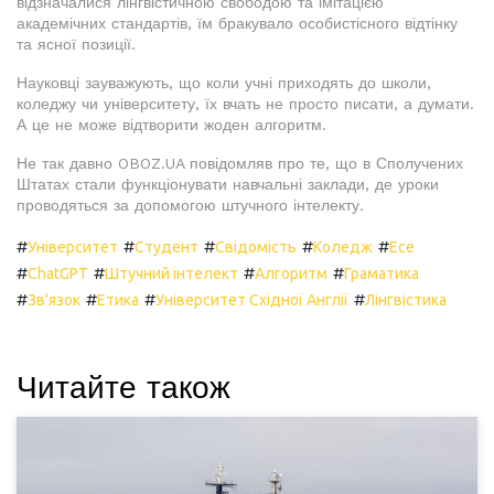
відзначалися лінгвістичною свободою та імітацією
академічних стандартів, їм бракувало особистісного відтінку
та ясної позиції.
Науковці зауважують, що коли учні приходять до школи,
коледжу чи університету, їх вчать не просто писати, а думати.
А це не може відтворити жоден алгоритм.
Не так давно OBOZ.UA повідомляв про те, що в Сполучених
Штатах стали функціонувати навчальні заклади, де уроки
проводяться за допомогою штучного інтелекту.
#
#
#
#
#
Університет
Студент
Свідомість
Коледж
Есе
#
#
#
#
ChatGPT
Штучний інтелект
Алгоритм
Граматика
#
#
#
#
Зв'язок
Етика
Університет Східної Англії
Лінгвістика
Читайте також