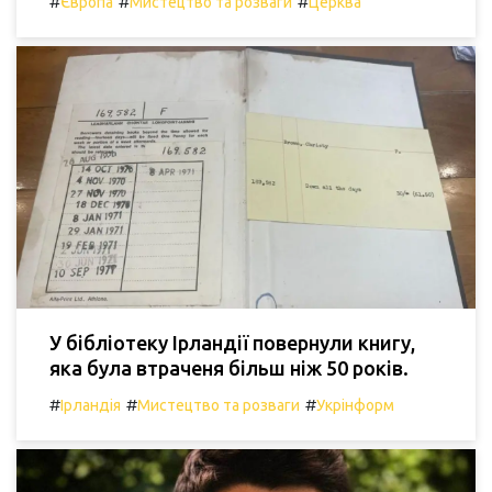
#
#
#
Європа
Мистецтво та розваги
Церква
У бібліотеку Ірландії повернули книгу,
яка була втраченя більш ніж 50 років.
#
#
#
Ірландія
Мистецтво та розваги
Укрінформ