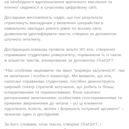
на необхідності вдосконалення критичного мислення та
етичної свідомості в сучасному цифровому світі.
Дослідники висловлюють надію, що їхні результати
сприятимуть викладачам у виявленні шахрайства в
навчальних закладах різного рівня по всьому світу,
дозволяючи ідентифікувати тексти, створені за допомогою
штучного інтелекту.
Дослідницька команда провела аналіз 145 есе, створених
справжніми студентами університету, порівнюючи їх із такою
ж кількістю текстів, згенерованих за допомогою ChatGPT.
"Нас особливо зацікавили так звані "маркери залученості", такі
як запитання і особисті коментарі. Ми виявили, що есе,
написані справжніми студентами, постійно демонструють
широкий спектр стратегій залучення, що робить їх більш
інтерактивними та переконливими. Вони насичені
риторичними запитаннями, особистими спостереженнями та
прямими зверненнями до читача - усі ці елементи
підсилюють ясність, зв'язок і формують потужний аргумент," -
зазначає один із дослідників.
За його словами, хоча тексти, створені ChatGPT, і