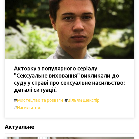
Акторку з популярного серіалу
"Сексуальне виховання" викликали до
суду у справі про сексуальне насильство:
деталі ситуації.
#
#
Мистецтво та розваги
Вільям Шекспір
#
Насильство
Актуальне