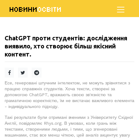
НОВИНИ
ОСВІТИ
ChatGPT проти студентів: дослідження
виявило, хто створює більш якісний
контент.
Есе, генеровані штучним інтелектом, не можуть зрівнятися з
працею справжніх студентів. Хоча тексти, створені за
допомогою ChatGPT, вражають своєю зв'язністю та
граматичною коректністю, їм не вистачає важливого елемента
- індивідуального підходу.
Такі результати були отримані вченими з Університету Східної
Англії, повідомляє Rhys.org. В умовах, коли грань між
текстами, створеними людьми, і тими, що згенеровані
машинами, стає все менш чіткою, цей аналіз акцентує увагу