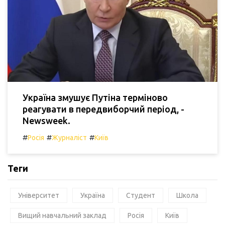
Україна змушує Путіна терміново
реагувати в передвиборчий період, -
Newsweek.
#
#
#
Росія
Журналіст
Київ
Теги
Університет
Україна
Студент
Школа
Вищий навчальний заклад
Росія
Київ