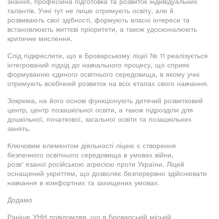
знання, професійна підготовка та розвиток індивідуальних
талантів. Учні тут не лише отримують освіту, але й
розвивають свої здібності, формують власні інтереси та
встановлюють життєві пріоритети, а також удосконалюють
критичне мислення.
Слід підкреслити, що в Броварському ліцеї № 11 реалізується
інтегрований підхід до навчального процесу, що сприяє
формуванню єдиного освітнього середовища, в якому учні
отримують всебічний розвиток на всіх етапах свого навчання.
Зокрема, на його основі функціонують дитячий розвитковий
центр, центр позашкільної освіти, а також підрозділи для
дошкільної, початкової, загальної освіти та позашкільних
занять.
Ключовим елементом діяльності ліцею є створення
безпечного освітнього середовища в умовах війни,
розвʼязаної російською агресією проти України. Ліцей
оснащений укриттям, що дозволяє безперервно здійснювати
навчання в комфортних та захищених умовах.
Додамо
Раніше УНН повідомляв, що в Броварській міській