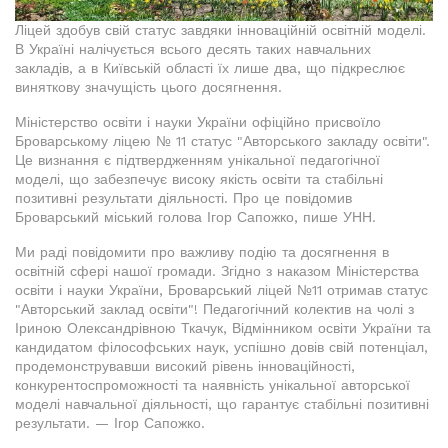
Ліцей здобув свій статус завдяки інноваційній освітній моделі.
В Україні налічується всього десять таких навчальних
закладів, а в Київській області їх лише два, що підкреслює
виняткову значущість цього досягнення.
Міністерство освіти і науки України офіційно присвоїло
Броварському ліцею № 11 статус "Авторського закладу освіти".
Це визнання є підтвердженням унікальної педагогічної
моделі, що забезпечує високу якість освіти та стабільні
позитивні результати діяльності. Про це повідомив
Броварський міський голова Ігор Сапожко, пише УНН.
Ми раді повідомити про важливу подію та досягнення в
освітній сфері нашої громади. Згідно з наказом Міністерства
освіти і науки України, Броварський ліцей №11 отримав статус
"Авторський заклад освіти"! Педагогічний колектив на чолі з
Іриною Олександрівною Ткачук, Відмінником освіти України та
кандидатом філософських наук, успішно довів свій потенціал,
продемонструвавши високий рівень інноваційності,
конкурентоспроможності та наявність унікальної авторської
моделі навчальної діяльності, що гарантує стабільні позитивні
результати. — Ігор Сапожко.