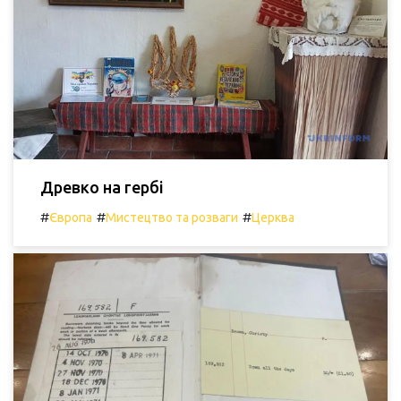
Древко на гербі
#
#
#
Європа
Мистецтво та розваги
Церква