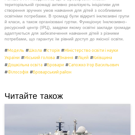
територіальній громаді активно реалізують ініціативи для
створення зручних умов навчання для дітей з особливими
освітніми потребами. В громаді були відкриті інклюзивні групи
й класи, а також організовані гуртки. Функціонує Інклюзивно-
ресурсний центр (ІРЦ), завдяки якому освітні заклади громади
адаптуються для забезпечення навчання дітей з різними
потребами, що гарантує їм рівний доступ до якісної освіти.
#
#
#
#
Модель
Школа
Історія
Міністерство освіти і науки
#
#
#
#
України
Міський голова
Знання
Ліцей
Київщина
#
#
#
Дошкільна освіта
Бровари
Сапожко Ігор Васильович
#
#
Філософія
Броварський район
Читайте також