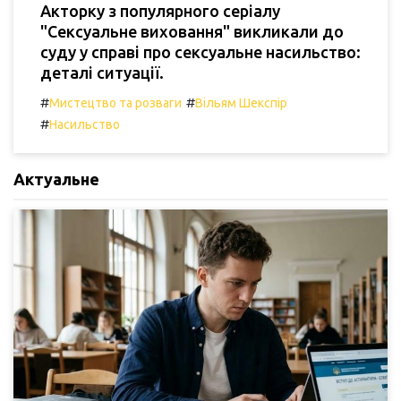
Акторку з популярного серіалу
"Сексуальне виховання" викликали до
суду у справі про сексуальне насильство:
деталі ситуації.
#
#
Мистецтво та розваги
Вільям Шекспір
#
Насильство
Актуальне