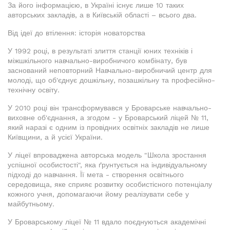
За його інформацією, в Україні існує лише 10 таких
авторських закладів, а в Київській області – всього два.
Від ідеї до втілення: історія новаторства
У 1992 році, в результаті злиття станції юних техніків і
міжшкільного навчально-виробничого комбінату, був
заснований неповторний Навчально-виробничий центр для
молоді, що об'єднує дошкільну, позашкільну та професійно-
технічну освіту.
У 2010 році він трансформувався у Броварське навчально-
виховне об'єднання, а згодом - у Броварський ліцей № 11,
який наразі є одним із провідних освітніх закладів не лише
Київщини, а й усієї України.
У ліцеї впроваджена авторська модель "Школа зростання
успішної особистості", яка ґрунтується на індивідуальному
підході до навчання. Її мета - створення освітнього
середовища, яке сприяє розвитку особистісного потенціалу
кожного учня, допомагаючи йому реалізувати себе у
майбутньому.
У Броварському ліцеї № 11 вдало поєднуються академічні