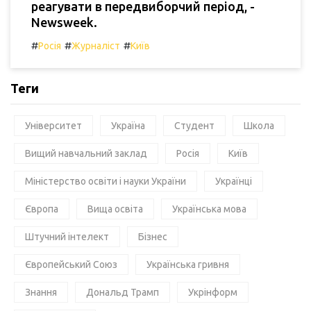
реагувати в передвиборчий період, -
Newsweek.
#
#
#
Росія
Журналіст
Київ
Теги
Університет
Україна
Студент
Школа
Вищий навчальний заклад
Росія
Київ
Міністерство освіти і науки України
Українці
Європа
Вища освіта
Українська мова
Штучний інтелект
Бізнес
Європейський Союз
Українська гривня
Знання
Дональд Трамп
Укрінформ