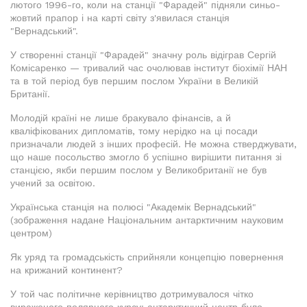
лютого 1996-го, коли на станції "Фарадей" підняли синьо-
жовтий прапор і на карті світу з'явилася станція
"Вернадський".
У створенні станції "Фарадей" значну роль відіграв Сергій
Комісаренко — тривалий час очолював інститут біохімії НАН
та в той період був першим послом України в Великій
Британії.
Молодій країні не лише бракувало фінансів, а й
кваліфікованих дипломатів, тому нерідко на ці посади
призначали людей з інших професій. Не можна стверджувати,
що наше посольство змогло б успішно вирішити питання зі
станцією, якби першим послом у Великобританії не був
учений за освітою.
Українська станція на полюсі "Академік Вернадський"
(зображення надане Національним антарктичним науковим
центром)
Як уряд та громадськість сприйняли концепцію повернення
на крижаний континент?
У той час політичне керівництво дотримувалося чітко
вираженого полярного курсу: антарктичний центр було