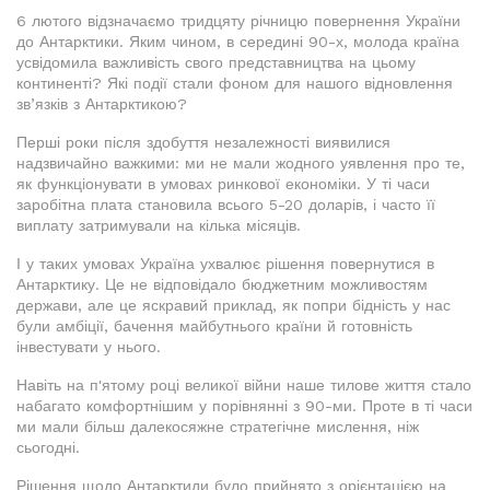
6 лютого відзначаємо тридцяту річницю повернення України
до Антарктики. Яким чином, в середині 90-х, молода країна
усвідомила важливість свого представництва на цьому
континенті? Які події стали фоном для нашого відновлення
зв’язків з Антарктикою?
Перші роки після здобуття незалежності виявилися
надзвичайно важкими: ми не мали жодного уявлення про те,
як функціонувати в умовах ринкової економіки. У ті часи
заробітна плата становила всього 5-20 доларів, і часто її
виплату затримували на кілька місяців.
І у таких умовах Україна ухвалює рішення повернутися в
Антарктику. Це не відповідало бюджетним можливостям
держави, але це яскравий приклад, як попри бідність у нас
були амбіції, бачення майбутнього країни й готовність
інвестувати у нього.
Навіть на п'ятому році великої війни наше тилове життя стало
набагато комфортнішим у порівнянні з 90-ми. Проте в ті часи
ми мали більш далекосяжне стратегічне мислення, ніж
сьогодні.
Рішення щодо Антарктиди було прийнято з орієнтацією на