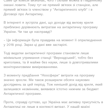
Саме ця комісія визначає, чого і скільки можна в Південному
океані ловити. Тому тут не прямий зв'язок зі станцією, але
прямий зв'язок із членством у "Антарктичного клубі" і в
Договорі про Антарктику.
В інтернеті я зустріла дані, що доходи від вилову криля
приблизно дорівнюють витратам на антарктичну програму
України. Чи так це насправді?
- Ця інформація була правдива на момент її оприлюднення
у 2018 році. Зараз ці дані вже застарілі.
Тоді видатки антарктичної програми становили лише
мінімальне утримання станції "Вернадський", тобто без
криголама, та й майже без науки, лише із довготривалими
моніторинговими вимірюваннями.
З моменту придбання "Ноосфери" витрати на програму
значно зросли. Ми також розширили обсяги наукових
досліджень за цей період. Тож нинішній дохід від криля, який
залишився незмінним, виявився істотно нижчим за бюджет
Антарктичної програми.
Проте, справді суттєво, що Україна має активну присутність в
Антарктиці не лише в контексті витрат. У нашій країні