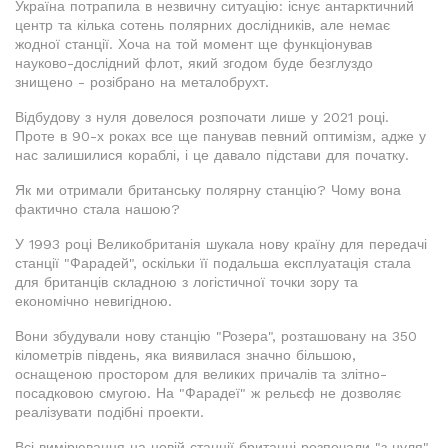
Україна потрапила в незвичну ситуацію: існує антарктичний
центр та кілька сотень полярних дослідників, але немає
жодної станції. Хоча на той момент ще функціонував
науково-дослідний флот, який згодом буде безглуздо
знищено - розібрано на металобрухт.
Відбудову з нуля довелося розпочати лише у 2021 році.
Проте в 90-х роках все ще панував певний оптимізм, адже у
нас залишилися кораблі, і це давало підстави для початку.
Як ми отримали британську полярну станцію? Чому вона
фактично стала нашою?
У 1993 році Великобританія шукала нову країну для передачі
станції "Фарадей", оскільки її подальша експлуатація стала
для британців складною з логістичної точки зору та
економічно невигідною.
Вони збудували нову станцію "Розера", розташовану на 350
кілометрів південь, яка виявилася значно більшою,
оснащеною простором для великих причалів та злітно-
посадковою смугою. На "Фарадеї" ж рельєф не дозволяє
реалізувати подібні проекти.
Всі вимірювання на новій станції британці розпочали "з нуля".