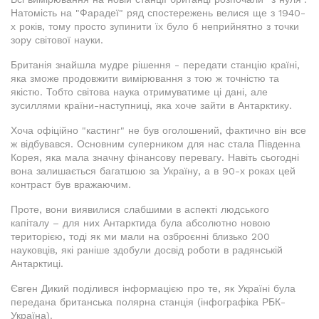
Натомість на "Фарадеї" ряд спостережень велися ще з 1940-
х років, тому просто зупинити їх було б неприйнятно з точки
зору світової науки.
Британія знайшла мудре рішення - передати станцію країні,
яка зможе продовжити вимірювання з тою ж точністю та
якістю. Тобто світова наука отримуватиме ці дані, але
зусиллями країни-наступниці, яка хоче зайти в Антарктику.
Хоча офіційно "кастинг" не був оголошений, фактично він все
ж відбувався. Основним суперником для нас стала Південна
Корея, яка мала значну фінансову перевагу. Навіть сьогодні
вона залишається багатшою за Україну, а в 90-х роках цей
контраст був вражаючим.
Проте, вони виявилися слабшими в аспекті людського
капіталу – для них Антарктида була абсолютно новою
територією, тоді як ми мали на озброєнні близько 200
науковців, які раніше здобули досвід роботи в радянській
Антарктиці.
Євген Дикий поділився інформацією про те, як Україні була
передана британська полярна станція (інфографіка РБК-
Україна).