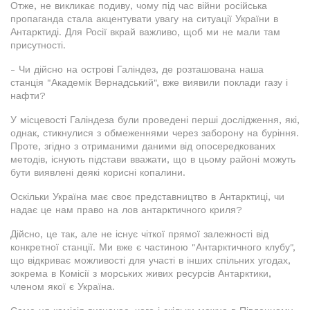
Отже, не викликає подиву, чому під час війни російська
пропаганда стала акцентувати увагу на ситуації України в
Антарктиді. Для Росії вкрай важливо, щоб ми не мали там
присутності.
- Чи дійсно на острові Галіндез, де розташована наша
станція "Академік Вернадський", вже виявили поклади газу і
нафти?
У місцевості Галіндеза були проведені перші дослідження, які,
однак, стикнулися з обмеженнями через заборону на буріння.
Проте, згідно з отриманими даними від опосередкованих
методів, існують підстави вважати, що в цьому районі можуть
бути виявлені деякі корисні копалини.
Оскільки Україна має своє представництво в Антарктиці, чи
надає це нам право на лов антарктичного криля?
Дійсно, це так, але не існує чіткої прямої залежності від
конкретної станції. Ми вже є частиною "Антарктичного клубу",
що відкриває можливості для участі в інших спільних угодах,
зокрема в Комісії з морських живих ресурсів Антарктики,
членом якої є Україна.