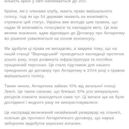
кількість країн у світі наближається до 200.
Країни, які є членами клубу, мають право вирішального
голосу, тоді як ще 54 держави чекають на можливість
отримати цей статус. Україна вже володіє цим правом, що
надає їй можливість голосувати та накладати вето. Це має
велике значення, адже відповідно до Договору про Антарктику
всі рішення ухвалюються на основі консенсусу.
Ми здобули ці права не випадково, а завдяки тому, що на
нашій станції "Вернадський" проводяться експедиції протягом
усього року, існує розвинута інфраструктура та постійно
працюючий персонал. Це стало підставою для нашого
приєднання до договору про Антарктику в 2004 році з правом
вирішального голосу.
Таким чином, Антарктика займає 10% від загальної площі
Землі. Це також означає, що близько 10% усіх мінеральних
ресурсів планети знаходяться саме тут. Ці запаси ще не були
досліджені і жодного разу не використовувалися.
Це насправді величезний незайманий резервуар на планеті,
оскільки діє протокол Антарктичного договору, що наразі
забороняє видобуток корисних копалин.