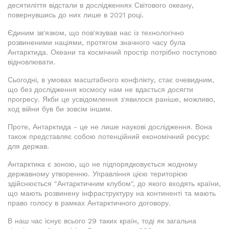
десятиліття відстали в дослідженнях Світового океану,
повернувшись до них лише в 2021 році.
Єдиним зв'язком, що пов'язував нас із технологічно
розвиненими націями, протягом значного часу була
Антарктида. Океани та космічний простір потрібно поступово
відновлювати.
Сьогодні, в умовах масштабного конфлікту, стає очевидним,
що без дослідження космосу нам не вдасться досягти
прогресу. Якби це усвідомлення з'явилося раніше, можливо,
ход війни був би зовсім іншим.
Проте, Антарктида - це не лише наукові дослідження. Вона
також представляє собою потенційний економічний ресурс
для держав.
Антарктика є зоною, що не підпорядковується жодному
державному утворенню. Управління цією територією
здійснюється "Антарктичним клубом", до якого входять країни,
що мають розвинену інфраструктуру на континенті та мають
право голосу в рамках Антарктичного договору.
В наш час існує всього 29 таких країн, тоді як загальна