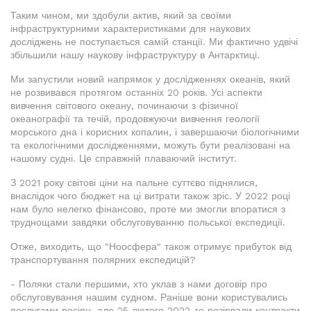
Таким чином, ми здобули актив, який за своїми
інфраструктурними характеристиками для наукових
досліджень не поступається самій станції. Ми фактично удвічі
збільшили нашу наукову інфраструктуру в Антарктиці.
Ми запустили новий напрямок у дослідженнях океанів, який
не розвивався протягом останніх 20 років. Усі аспекти
вивчення світового океану, починаючи з фізичної
океанографії та течій, продовжуючи вивчення геології
морського дна і корисних копалин, і завершаючи біологічними
та екологічними дослідженнями, можуть бути реалізовані на
нашому судні. Це справжній плаваючий інститут.
З 2021 року світові ціни на пальне суттєво піднялися,
внаслідок чого бюджет на ці витрати також зріс. У 2022 році
нам було нелегко фінансово, проте ми змогли впоратися з
труднощами завдяки обслуговуванню польської експедиції.
Отже, виходить, що "Ноосфера" також отримує прибуток від
транспортування полярних експедицій?
- Поляки стали першими, хто уклав з нами договір про
обслуговування нашим судном. Раніше вони користувались
послугами росіян, але 25 лютого 2022-го розірвали контракти