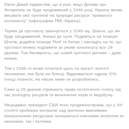
Євген Дикий підкреслив, що в разі, якщо Договір про
Антарктику не буде продовжений у 2048 році, Україна зможе
висувати свої претензії на природні ресурси "крижаного
континенту" (інфографіка РБК-Україна).
Термін дії протоколу закінчується у 2048-му. Шанси, що він
буде продовжений, близькі до нуля. Подивіться на позицію
Штатів, додайте позицію Росії та Китаю і накладіть на те, що
протокол можна подовжити за умови консенсусу всіх 29
держав. Тож ймовірність, що новий протокол діятиме - дуже
низька.
Тож з 2048-го може початися щось на кшталт золотої
лихоманки, яка була на Алясці. Відкривається одразу 10%
площі планети, які ніколи ніким не розроблялись.
Саме ці 29 держав отримають право остаточного голосу під
час розподілу ресурсів та визначення норм їх видобутку.
Нещодавно президент США ясно продемонстрував, що у XXI
столітті проблема контролю над критично важливими
мінеральними ресурсами залишається ключовим аспектом як
економіки, так і політики.