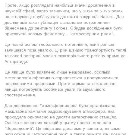
Проте, якщо розглядати найбільш значні досягнення в
науковій сфері, варто зазначити, що у 2024 та 2025 роках
наші науковці опублікували дві статті в журналі Nature. Для
дослідників така публікація є аналогом потрапляння
бізнесмена до рейтингу Forbes. Обидва дослідження були
присвячені новому феномену - "атмосферним рікам".
Це новий аспект глобального потепління, який раніше
залишався поза увагою. Ці ріки швидко транспортують теплі
та вологі повітряні маси з екваторіального регіону прямо до
Антарктиди.
Це явище було виявлено лише нещодавно, оскільки
метеорологія ефективно справляється з поступовими та
послідовними процесами. Проте стрімкі та локалізовані
явища потребують особливої уваги та вдумливого
спостереження.
Для дослідження "атмосферних рік" була організована
масштабна кампанія радіозондування атмосфери, яка
проходила одночасно на десяти антарктичних станціях.
Однією з основних локацій у цьому проекті став наш
"Вернадський". Ця ініціатива дала змогу виявити, як саме
рухаються ці "атмосферні ріки", а також оцінити їхні розміри