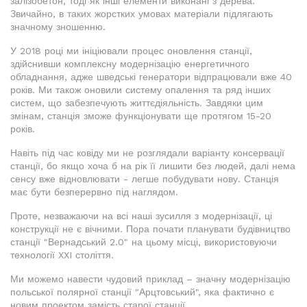
залізобетон, тоді як інші елементи виконані з дерева.
Звичайно, в таких жорстких умовах матеріали підлягають
значному зношенню.
У 2018 році ми ініціювали процес оновлення станції,
здійснивши комплексну модернізацію енергетичного
обладнання, адже шведські генератори відпрацювали вже 40
років. Ми також оновили систему опалення та ряд інших
систем, що забезпечують життєдіяльність. Завдяки цим
змінам, станція зможе функціонувати ще протягом 15-20
років.
Навіть під час ковіду ми не розглядали варіанту консервації
станції, бо якщо хоча б на рік її лишити без людей, далі нема
сенсу вже відновлювати - легше побудувати нову. Станція
має бути безперервно під наглядом.
Проте, незважаючи на всі наші зусилля з модернізації, ці
конструкції не є вічними. Пора почати планувати будівництво
станції "Вернадський 2.0" на цьому місці, використовуючи
технології XXI століття.
Ми можемо навести чудовий приклад – значну модернізацію
польської полярної станції "Арцтовський", яка фактично є
новим проектом замість старої станції.