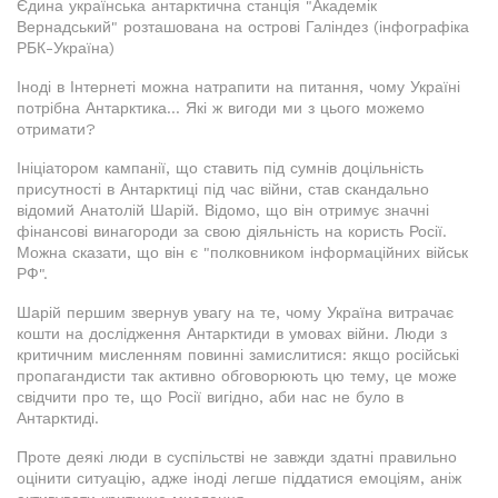
Єдина українська антарктична станція "Академік
Вернадський" розташована на острові Галіндез (інфографіка
РБК-Україна)
Іноді в Інтернеті можна натрапити на питання, чому Україні
потрібна Антарктика... Які ж вигоди ми з цього можемо
отримати?
Ініціатором кампанії, що ставить під сумнів доцільність
присутності в Антарктиці під час війни, став скандально
відомий Анатолій Шарій. Відомо, що він отримує значні
фінансові винагороди за свою діяльність на користь Росії.
Можна сказати, що він є "полковником інформаційних військ
РФ".
Шарій першим звернув увагу на те, чому Україна витрачає
кошти на дослідження Антарктиди в умовах війни. Люди з
критичним мисленням повинні замислитися: якщо російські
пропагандисти так активно обговорюють цю тему, це може
свідчити про те, що Росії вигідно, аби нас не було в
Антарктиді.
Проте деякі люди в суспільстві не завжди здатні правильно
оцінити ситуацію, адже іноді легше піддатися емоціям, аніж