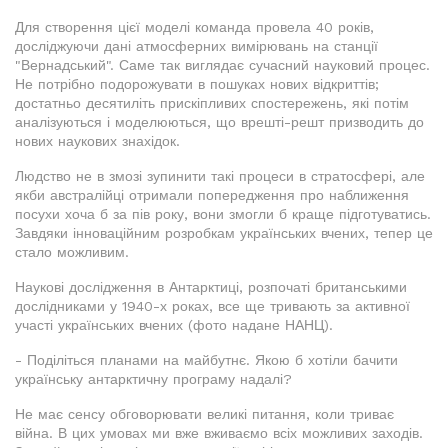
Для створення цієї моделі команда провела 40 років,
досліджуючи дані атмосферних вимірювань на станції
"Вернадський". Саме так виглядає сучасний науковий процес.
Не потрібно подорожувати в пошуках нових відкриттів;
достатньо десятиліть прискіпливих спостережень, які потім
аналізуються і моделюються, що врешті-решт призводить до
нових наукових знахідок.
Людство не в змозі зупинити такі процеси в стратосфері, але
якби австралійці отримали попередження про наближення
посухи хоча б за пів року, вони змогли б краще підготуватись.
Завдяки інноваційним розробкам українських вчених, тепер це
стало можливим.
Наукові дослідження в Антарктиці, розпочаті британськими
дослідниками у 1940-х роках, все ще тривають за активної
участі українських вчених (фото надане НАНЦ).
- Поділіться планами на майбутнє. Якою б хотіли бачити
українську антарктичну програму надалі?
Не має сенсу обговорювати великі питання, коли триває
війна. В цих умовах ми вже вживаємо всіх можливих заходів.