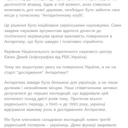
десятиліття вперед. Адже в той момент, коли з'явилася
можливість для нової держави, необхідно було зайняти своє
місце у почесному "Антарктичному клубі".
Це рішення було ініційоване українськими науковцями. Саме
завдяки науковим аргументам вдалося донести до
політичного керівництва країни важливість повернення в
Антарктику, що було швидко і позитивно сприйнято.
Керівник Національного антарктичного наукового центру
Євген Дикий (інфографіка від РБК-Україна)
Чому ми акцентуємо увагу на поверненні України, а не на
старті "дослідження" Антарктики?
Антарктика завжди була близькою для українців, а не лише
далеким і незнайомим місцем. Наші співвітчизники активно
долучалися до перших експедицій, що відкривали цей
континент понад двісті років тому. Протягом всього
радянського періоду, з 1940-х до 1992 року, українці
відігравали важливу роль в дослідженнях Антарктики.
Ми були ключовою складовою експедицій: кожен третій
радянський полярник - українець. Деякі функції закривали