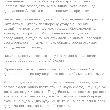
обмеженням, оскільки обсяги роботи зросли, і стало
неефективно розподіляти їх між іншими установами, де
дослідження Антарктики не є основним пріоритетом.
Безумовно, ми не інвестували кошти у зведення лабораторії.
Натомість ми уклали партнерську угоду з Київським
авіаційним інститутом, що має кафедру біотехнології та
відповідні лабораторії. Ми привнесли наше сучасне
обладнання, а студенти КАІ отримали можливість проводити
свої дослідження. Таким чином, обидві сторони отримали
вигоду від цієї співпраці.
Читайте також: Антарктика поруч: в Україні запрацювала
перша лабораторія полярної біології
Україна вже три десятиліття присутня в Антарктиці. Які
досягнення наших науковців вважаєте найбільш важливими?
Я не погоджуюся з такою формулюванням питання, адже
багато людей наївно вважають, що наука сьогодні функціонує
так само, як у XIX столітті. Тоді дійсно могли статися вражаючі
відкриття, але сучасна наука – це швидше тривалий процес,
схожий на будівництво будинку, де кожен вносить свій внесок,
додаючи цеглинки до загальної картини.