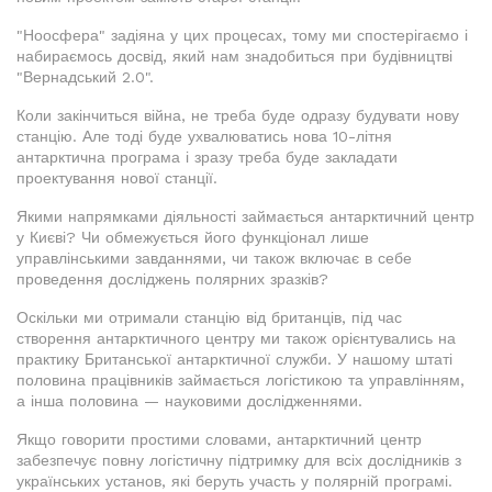
"Ноосфера" задіяна у цих процесах, тому ми спостерігаємо і
набираємось досвід, який нам знадобиться при будівництві
"Вернадський 2.0".
Коли закінчиться війна, не треба буде одразу будувати нову
станцію. Але тоді буде ухвалюватись нова 10-літня
антарктична програма і зразу треба буде закладати
проектування нової станції.
Якими напрямками діяльності займається антарктичний центр
у Києві? Чи обмежується його функціонал лише
управлінськими завданнями, чи також включає в себе
проведення досліджень полярних зразків?
Оскільки ми отримали станцію від британців, під час
створення антарктичного центру ми також орієнтувались на
практику Британської антарктичної служби. У нашому штаті
половина працівників займається логістикою та управлінням,
а інша половина — науковими дослідженнями.
Якщо говорити простими словами, антарктичний центр
забезпечує повну логістичну підтримку для всіх дослідників з
українських установ, які беруть участь у полярній програмі.