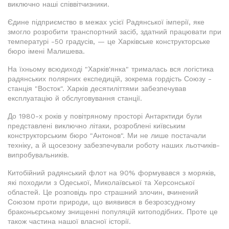
виключно наші співвітчизники.
Єдине підприємство в межах усієї Радянської імперії, яке
змогло розробити транспортний засіб, здатний працювати при
температурі -50 градусів, — це Харківське конструкторське
бюро імені Малишева.
На їхньому всюдиході "Харків'янка" трималась вся логістика
радянських полярних експедицій, зокрема гордість Союзу -
станція "Восток". Харків десятиліттями забезпечував
експлуатацію й обслуговування станції.
До 1980-х років у повітряному просторі Антарктиди були
представлені виключно літаки, розроблені київським
конструкторським бюро "Антонов". Ми не лише постачали
техніку, а й щосезону забезпечували роботу наших льотчиків-
випробувальників.
Китобійний радянський флот на 90% формувався з моряків,
які походили з Одеської, Миколаївської та Херсонської
областей. Це розповідь про страшний злочин, вчинений
Союзом проти природи, що виявився в безрозсудному
браконьєрському знищенні популяцій китоподібних. Проте це
також частина нашої власної історії.