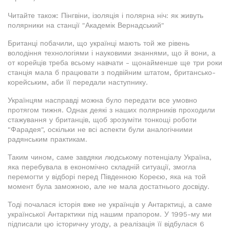
Читайте також: Пінгвіни, ізоляція і полярна ніч: як живуть
полярники на станції "Академік Вернадський"
Британці побачили, що українці мають той же рівень
володіння технологіями і науковими знаннями, що й вони, а
от корейців треба всьому навчати - щонайменше ще три роки
станція мала б працювати з подвійним штатом, британсько-
корейським, аби її передали наступнику.
Українцям насправді можна було передати все умовно
протягом тижня. Однак деякі з наших полярників проходили
стажування у британців, щоб зрозуміти тонкощі роботи
"Фарадея", оскільки не всі аспекти були аналогічними
радянським практикам.
Таким чином, саме завдяки людському потенціалу Україна,
яка перебувала в економічно складній ситуації, змогла
перемогти у відборі перед Південною Кореєю, яка на той
момент була заможною, але не мала достатнього досвіду.
Тоді почалася історія вже не українців у Антарктиці, а саме
української Антарктики під нашим прапором. У 1995-му ми
підписали цю історичну угоду, а реалізація її відбулася 6