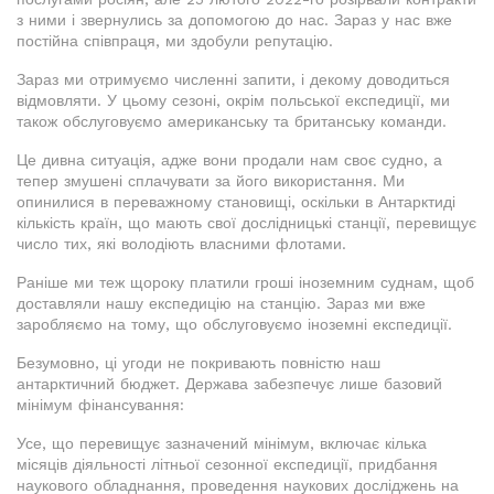
з ними і звернулись за допомогою до нас. Зараз у нас вже
постійна співпраця, ми здобули репутацію.
Зараз ми отримуємо численні запити, і декому доводиться
відмовляти. У цьому сезоні, окрім польської експедиції, ми
також обслуговуємо американську та британську команди.
Це дивна ситуація, адже вони продали нам своє судно, а
тепер змушені сплачувати за його використання. Ми
опинилися в переважному становищі, оскільки в Антарктиді
кількість країн, що мають свої дослідницькі станції, перевищує
число тих, які володіють власними флотами.
Раніше ми теж щороку платили гроші іноземним суднам, щоб
доставляли нашу експедицію на станцію. Зараз ми вже
заробляємо на тому, що обслуговуємо іноземні експедиції.
Безумовно, ці угоди не покривають повністю наш
антарктичний бюджет. Держава забезпечує лише базовий
мінімум фінансування:
Усе, що перевищує зазначений мінімум, включає кілька
місяців діяльності літньої сезонної експедиції, придбання
наукового обладнання, проведення наукових досліджень на