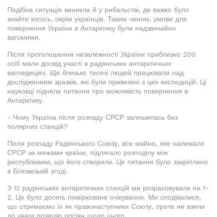
Подібна ситуація виникла й у рибальстві, де важко було
знайти когось, окрім українців. Таким чином, умови для
повернення України в Антарктику були надзвичайно
вагомими.
Після проголошення незалежності України приблизно 200
осіб мали досвід участі в радянських антарктичних
експедиціях. Ще близько тисячі людей працювали над
дослідженням зразків, які були привезені з цих експедицій. Ці
науковці підняли питання про можливість повернення в
Антарктику.
- Чому Україна після розпаду СРСР залишилась без
полярних станцій?
Після розпаду Радянського Союзу, все майно, яке належало
СРСР за межами країни, підлягало розподілу між
республіками, що його створили. Це питання було закріплено
в Біловезькій угоді.
З 12 радянських антарктичних станцій ми розраховували на 1-
2. Це було досить помірковане очікування. Ми сподівалися,
що отримаємо їх як правонаступники Союзу, проте не взяли
до уваги позицію росіян щодо цього.