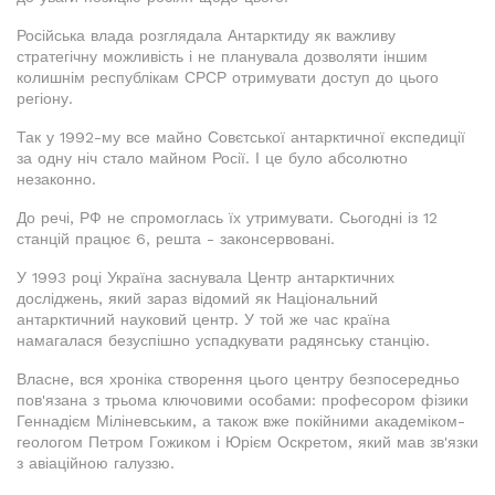
Російська влада розглядала Антарктиду як важливу
стратегічну можливість і не планувала дозволяти іншим
колишнім республікам СРСР отримувати доступ до цього
регіону.
Так у 1992-му все майно Совєтської антарктичної експедиції
за одну ніч стало майном Росії. І це було абсолютно
незаконно.
До речі, РФ не спромоглась їх утримувати. Сьогодні із 12
станцій працює 6, решта - законсервовані.
У 1993 році Україна заснувала Центр антарктичних
досліджень, який зараз відомий як Національний
антарктичний науковий центр. У той же час країна
намагалася безуспішно успадкувати радянську станцію.
Власне, вся хроніка створення цього центру безпосередньо
пов'язана з трьома ключовими особами: професором фізики
Геннадієм Міліневським, а також вже покійними академіком-
геологом Петром Гожиком і Юрієм Оскретом, який мав зв'язки
з авіаційною галуззю.