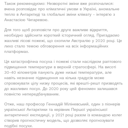
Також рекомендуємо: Незворотні зміни вже розпочалися:
вчена розповідає про кліматичні умови в Україні, аномальне
тепло в Антарктиді та глобальні зміни клімату - інтерв'ю з
Анастасією Чигаревою.
Для того щоб розповісти про друге важливе відкриття,
необхідно здійснити короткий історичний огляд. Пригадаємо
жахливі лісові пожежі, що охопили Австралію у 2020 році. Це
лихо стало темою обговорення на всіх інформаційних
платформах.
Ця катастрофічна посуха і пожежі стали наслідком раптового
підвищення температури в верхній стратосфері. На висоті
30-40 кілометрів панують дуже низькі температури, але
навіть незначне підвищення на кілька градусів може
спровокувати цілу низку процесів, які врешті-решт призводять
до жахливих посух. До 2020 року цей феномен залишався
повністю непередбачуваним.
Отже, наш професор Геннадій Міліневський, один з піонерів
української Антарктики та керівник Першої української
антарктичної експедиції, у 2021 році разом із командою колег
створив прогностичну модель, що дозволяє прогнозувати
подібні посухи.