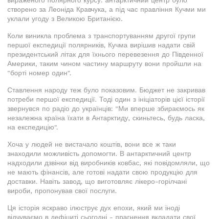
створено за Леоніда Кравчука, а під час правління Кучми ми
уклали угоду з Великою Британією.
Коли виникла проблема з транспортуванням другої групи
першої експедиції полярників, Кучма вирішив надати свій
президентський літак для їхнього перевезення до Південної
Америки, таким чином частину маршруту вони пройшли на
"борті номер один".
Ставлення народу теж було показовим. Бюджет не закривав
потреби першої експедиції. Тоді один з ініціаторів цієї історії
звернувся по радіо до українців: "Ми вперше збираємось як
незалежна країна їхати в Антарктиду, скиньтесь, будь ласка,
на експедицію".
Хоча у людей не вистачало коштів, вони все ж таки
знаходили можливість допомогти. В антарктичний центр
надходили дзвінки від виробників ковбас, які повідомляли, що
не мають фінансів, але готові надати свою продукцію для
доставки. Навіть завод, що виготовляє лікеро-горілчані
вироби, пропонував свої послуги.
Ця історія яскраво ілюструє дух епохи, який ми іноді
відчуваємо в дефіциті сьогодні - прагнення вкладати свої