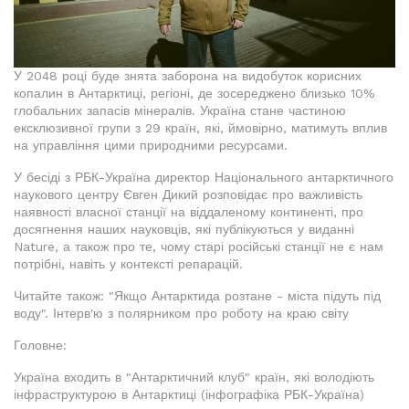
У 2048 році буде знята заборона на видобуток корисних
копалин в Антарктиці, регіоні, де зосереджено близько 10%
глобальних запасів мінералів. Україна стане частиною
ексклюзивної групи з 29 країн, які, ймовірно, матимуть вплив
на управління цими природними ресурсами.
У бесіді з РБК-Україна директор Національного антарктичного
наукового центру Євген Дикий розповідає про важливість
наявності власної станції на віддаленому континенті, про
досягнення наших науковців, які публікуються у виданні
Nature, а також про те, чому старі російські станції не є нам
потрібні, навіть у контексті репарацій.
Читайте також: "Якщо Антарктида розтане - міста підуть під
воду". Інтерв'ю з полярником про роботу на краю світу
Головне:
Україна входить в "Антарктичний клуб" країн, які володіють
інфраструктурою в Антарктиці (інфографіка РБК-Україна)