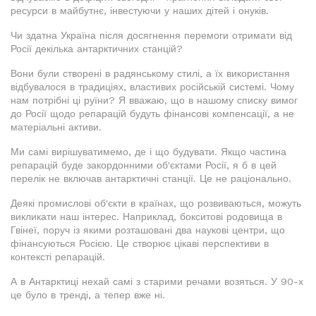
ресурси в майбутнє, інвестуючи у наших дітей і онуків.
Чи здатна Україна після досягнення перемоги отримати від
Росії декілька антарктичних станцій?
Вони були створені в радянському стилі, а їх використання
відбувалося в традиціях, властивих російській системі. Чому
нам потрібні ці руїни? Я вважаю, що в нашому списку вимог
до Росії щодо репарацій будуть фінансові компенсації, а не
матеріальні активи.
Ми самі вирішуватимемо, де і що будувати. Якщо частина
репарацій буде закордонними об'єктами Росії, я б в цей
перелік не включав антарктичні станції. Це не раціонально.
Деякі промислові об'єкти в країнах, що розвиваються, можуть
викликати наш інтерес. Наприклад, бокситові родовища в
Гвінеї, поруч із якими розташовані два наукові центри, що
фінансуються Росією. Це створює цікаві перспективи в
контексті репарацій.
А в Антарктиці нехай самі з старими речами возяться. У 90-х
це було в тренді, а тепер вже ні.