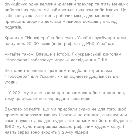
функціонує один великий крилевий траулер та п'ять менших
риболовних суден, які займаються виловом риби іклача. Це
забезпечує кілька сотень робочих місць для моряків і
приносить щорічно декілька мільйонів доларів у вигляді
податків.
Криголам "Ноосфера" забезпечить Україні службу протягом
наступних 20-30 років (інфографіка від РБК-Україна).
Читайте також: Вперше в історії. Як український криголам
"Ноосфера" забезпечує морські дослідження США
Ви стали головним ініціатором придбання криголама
"Ноосфера" для України. Як ви оцінюєте доцільність цієї
угоди?
- У 2021-му ми не знали про повномасштабне вторгнення,
тому це абсолютно виправдана інвестиція.
Важливо розуміти, що ми придбали судно не для того, щоб
просто перевозити вчених і вантажі на станцію, а ми купили
саме науково-дослідне судно, яке на момент його побудови в
1990-му було найкращим океанографічним судном світу. І
навіть зараз воно входить у 20-ку лідерів.