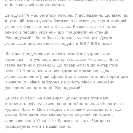
та інші важливі характеристики.
Це відкриття має багатьох авторів. У дослідженні, що включає
10 станцій, взяли участь близько 20 науковців, серед яких дві
українки. Однією з них є Світлана Краковська, яка стала
однією з перших українок, що працювали на станції
"Вернадський". Вона була активною учасницею Другої
української антарктичної експедиції в 1997-1998 роках.
Ще одна представниця нового покоління українських
науковців — її учениця, доктор Анастасія Чигарева. Вона
стала частиною команди, що повернулася до Антарктики
після 2018 року, коли знову відкрили можливості для
українських жінок у цій сфері. Варто зазначити, що перед цим
існувала 20-річна заборона на участь жінок у наукових
дослідженнях на станції "Вернадський".
Це має символічне значення: щойно жінки отримали
можливість публікуватися, вони негайно почали з'являтися в
журналі Nature. Цей випадок є яскравим доказом того, що
можна бути частиною міжнародної наукової спільноти,
залишаючися в Україні: як Краковська, так і Чигарева
продовжують жити в нашій країні.