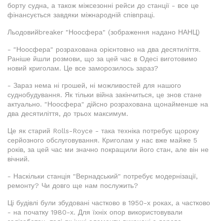
борту судна, а також міжсезонні рейси до станції - все це
фінансується завдяки міжнародній співпраці.
Льодовийbreaker "Ноосфера" (зображення надано НАНЦ)
- "Ноосфера" розрахована орієнтовно на два десятиліття.
Раніше йшли розмови, що за цей час в Одесі виготовимо
новий криголам. Це все заморозилось зараз?
- Зараз нема ні грошей, ні можливостей для нашого
суднобудування. Як тільки війна закінчиться, це знов стане
актуально. "Ноосфера" дійсно розрахована щонайменше на
два десятиліття, до трьох максимум.
Це як старий Rolls-Royce - така техніка потребує щороку
серйозного обслуговування. Криголам у нас вже майже 5
років, за цей час ми значно покращили його стан, але він не
вічний.
- Наскільки станція "Вернадський" потребує модернізації,
ремонту? Чи довго ще нам послужить?
Ці будівлі були збудовані частково в 1950-х роках, а частково
- на початку 1980-х. Для їхніх опор використовували