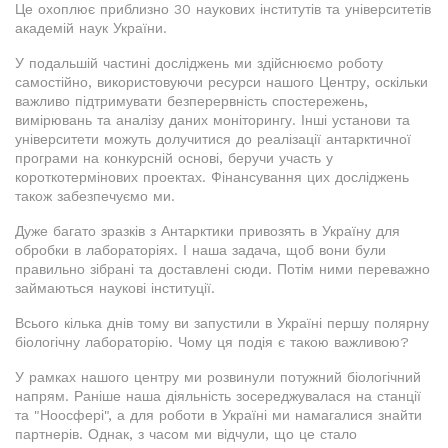
Це охоплює приблизно 30 наукових інститутів та університетів
академій наук України.
У подальшій частині досліджень ми здійснюємо роботу
самостійно, використовуючи ресурси нашого Центру, оскільки
важливо підтримувати безперервність спостережень,
вимірювань та аналізу даних моніторингу. Інші установи та
університети можуть долучитися до реалізації антарктичної
програми на конкурсній основі, беручи участь у
короткотермінових проектах. Фінансування цих досліджень
також забезпечуємо ми.
Дуже багато зразків з Антарктики привозять в Україну для
обробки в лабораторіях. І наша задача, щоб вони були
правильно зібрані та доставлені сюди. Потім ними переважно
займаються наукові інституції.
Всього кілька днів тому ви запустили в Україні першу полярну
біологічну лабораторію. Чому ця подія є такою важливою?
У рамках нашого центру ми розвинули потужний біологічний
напрям. Раніше наша діяльність зосереджувалася на станції
та "Ноосфері", а для роботи в Україні ми намагалися знайти
партнерів. Однак, з часом ми відчули, що це стало