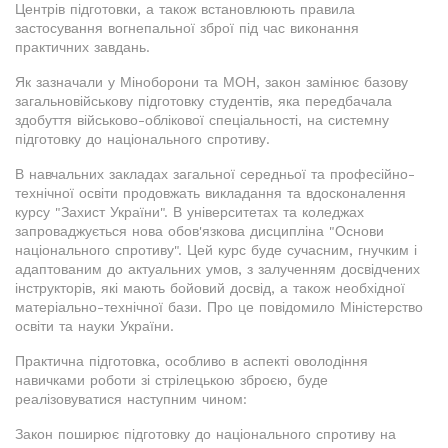
Центрів підготовки, а також встановлюють правила
застосування вогнепальної зброї під час виконання
практичних завдань.
Як зазначали у Міноборони та МОН, закон замінює базову
загальновійськову підготовку студентів, яка передбачала
здобуття військово-облікової спеціальності, на системну
підготовку до національного спротиву.
В навчальних закладах загальної середньої та професійно-
технічної освіти продовжать викладання та вдосконалення
курсу "Захист України". В університетах та коледжах
запроваджується нова обов'язкова дисципліна "Основи
національного спротиву". Цей курс буде сучасним, гнучким і
адаптованим до актуальних умов, з залученням досвідчених
інструкторів, які мають бойовий досвід, а також необхідної
матеріально-технічної бази. Про це повідомило Міністерство
освіти та науки України.
Практична підготовка, особливо в аспекті оволодіння
навичками роботи зі стрілецькою зброєю, буде
реалізовуватися наступним чином:
Закон поширює підготовку до національного спротиву на