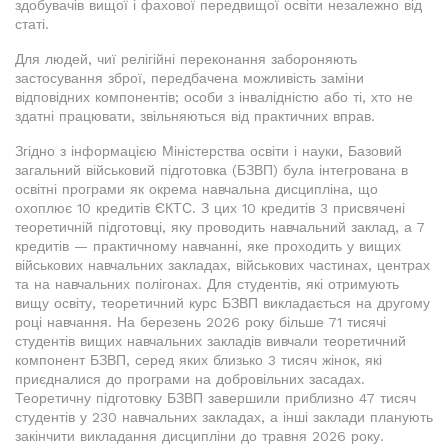
здобувачів вищої і фахової передвищої освіти незалежно від
статі.
Для людей, чиї релігійні переконання забороняють
застосування зброї, передбачена можливість заміни
відповідних компонентів; особи з інвалідністю або ті, хто не
здатні працювати, звільняються від практичних вправ.
Згідно з інформацією Міністерства освіти і науки, Базовий
загальний військовий підготовка (БЗВП) була інтегрована в
освітні програми як окрема навчальна дисципліна, що
охоплює 10 кредитів ЄКТС. З цих 10 кредитів 3 присвячені
теоретичній підготовці, яку проводить навчальний заклад, а 7
кредитів — практичному навчанні, яке проходить у вищих
військових навчальних закладах, військових частинах, центрах
та на навчальних полігонах. Для студентів, які отримують
вищу освіту, теоретичний курс БЗВП викладається на другому
році навчання. На березень 2026 року більше 71 тисячі
студентів вищих навчальних закладів вивчали теоретичний
компонент БЗВП, серед яких близько 3 тисяч жінок, які
приєдналися до програми на добровільних засадах.
Теоретичну підготовку БЗВП завершили приблизно 47 тисяч
студентів у 230 навчальних закладах, а інші заклади планують
закінчити викладання дисципліни до травня 2026 року.