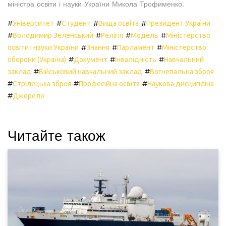
міністра освіти і науки України Микола Трофименко.
#
#
#
#
Університет
Студент
Вища освіта
Президент України
#
#
#
#
Володимир Зеленський
Релігія
Модель
Міністерство
#
#
#
освіти і науки України
Знання
Парламент
Міністерство
#
#
#
оборони (Україна)
Документ
Інвалідність
Навчальний
#
#
заклад
Військовий навчальний заклад
Вогнепальна зброя
#
#
#
Стрілецька зброя
Професійна освіта
Наукова дисципліна
#
Джерело
Читайте також