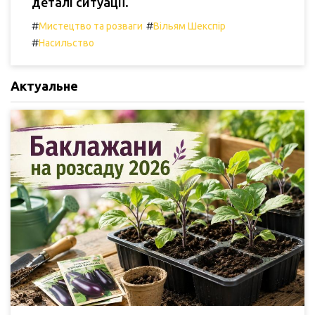
деталі ситуації.
#
#
Мистецтво та розваги
Вільям Шекспір
#
Насильство
Актуальне