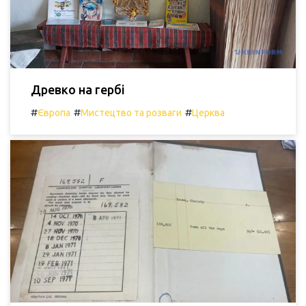
Древко на гербі
#
#
#
Європа
Мистецтво та розваги
Церква