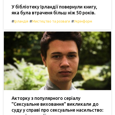
У бібліотеку Ірландії повернули книгу,
яка була втраченя більш ніж 50 років.
#
#
#
Ірландія
Мистецтво та розваги
Укрінформ
Акторку з популярного серіалу
"Сексуальне виховання" викликали до
суду у справі про сексуальне насильство: