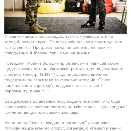
У вищих навчальних закладах, таких як університети та
коледжі, вводять курс "Основи національного спротиву" для
всіх студентів. Програма навчання охоплює як навички
поводження зі зброєю, так і медичні знання.
Президент України Володимир Зеленський підписав закон
щодо окремих питань підготовки громадян до національного
спротиву (реєстр. №13347), що передбачає вивчення
студентами університетів та фахових коледжів "Основ
національного спротиву", повідомляється на сайті
парламенту, пише УНН.
Цей документ встановлює нову модель навчання, яка буде
впроваджена в освітню систему на всіх етапах - від середньої
школи до вищих навчальних закладів.
Зміни передбачають введення навчальної дисципліни
"Основи національного опору", організацію спеціалізованих