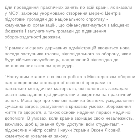
Для проведення практичних занять по всій країні, як вказали
у МОУ, законом унормовано створення мережі Центрів
підготовки громадян до національного спротиву -
комунальних організацій, що фінансуватимуться з місцевих
бюджетів і залучатимуть громади до підвищення
обороноздатності держави.
У рамках місцевих державних адміністрацій вводиться нова
посада заступника голови, відповідального за оборону, яким
буде військовослужбовець, направлений відповідно до
встановлених законом процедур.
"Наступним етапом є спільна робота з Міністерством оборони
над створенням стандартної освітньої програми та
навчально-методичних матеріалів, які полегшать закладам
освіти викладання цієї дисципліни з акцентом на практичний
аспект. Мова йде про ключові навички безпеки: усвідомлення
сучасних загроз, реагування в кризових умовах, збереження
життя та здоров'я, а також основи надання першої медичної
допомоги. В умовах, коли країна захищає свою незалежність,
важливо, щоб ці знання були доступні всім студентам", -
підкреслив міністр освіти і науки України Оксен Лісовий,
коментуючи ухвалення закону.