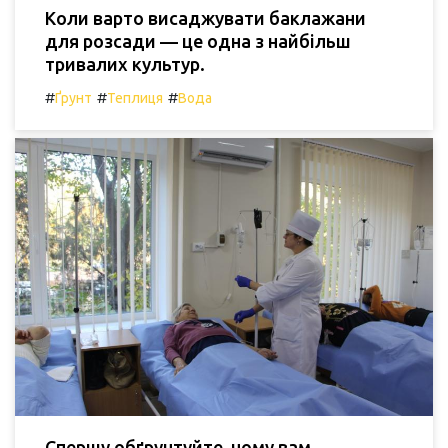
Коли варто висаджувати баклажани
для розсади — це одна з найбільш
тривалих культур.
#
#
#
Ґрунт
Теплиця
Вода
Спершу обґрунтуйте, чому вам