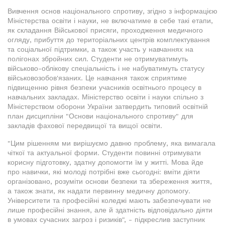
Вивчення основ національного спротиву, згідно з інформацією
Міністерства освіти і науки, не включатиме в себе такі етапи,
як складання Військової присяги, проходження медичного
огляду, прибуття до територіальних центрів комплектування
та соціальної підтримки, а також участь у навчаннях на
полігонах збройних сил. Студенти не отримуватимуть
військово-облікову спеціальність і не набуватимуть статусу
військовозобов'язаних. Це навчання також сприятиме
підвищенню рівня безпеки учасників освітнього процесу в
навчальних закладах. Міністерство освіти і науки спільно з
Міністерством оборони України затвердить типовий освітній
план дисципліни "Основи національного спротиву" для
закладів фахової передвищої та вищої освіти.
"Цим рішенням ми вирішуємо давню проблему, яка вимагала
чіткої та актуальної форми. Студенти повинні отримувати
корисну підготовку, здатну допомогти їм у житті. Мова йде
про навички, які молоді потрібні вже сьогодні: вміти діяти
організовано, розуміти основи безпеки та збереження життя,
а також знати, як надати первинну медичну допомогу.
Університети та професійні коледжі мають забезпечувати не
лише професійні знання, але й здатність відповідально діяти
в умовах сучасних загроз і ризиків", - підкреслив заступник