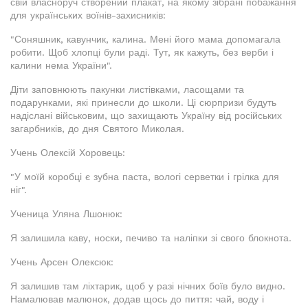
свій власноруч створений плакат, на якому зібрані побажання
для українських воїнів-захисників:
"Соняшник, кавунчик, калина. Мені його мама допомагала
робити. Щоб хлопці були раді. Тут, як кажуть, без верби і
калини нема України".
Діти заповнюють пакунки листівками, ласощами та
подарунками, які принесли до школи. Ці сюрпризи будуть
надіслані військовим, що захищають Україну від російських
загарбників, до дня Святого Миколая.
Учень Олексій Хоровець:
"У моїй коробці є зубна паста, вологі серветки і грілка для
ніг".
Ученица Уляна Лшонюк:
Я залишила каву, носки, печиво та наліпки зі свого блокнота.
Учень Арсен Олексюк:
Я залишив там ліхтарик, щоб у разі нічних боїв було видно.
Намалював малюнок, додав щось до пиття: чай, воду і