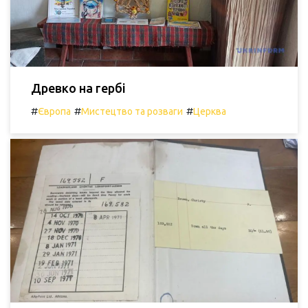
Древко на гербі
#
#
#
Європа
Мистецтво та розваги
Церква