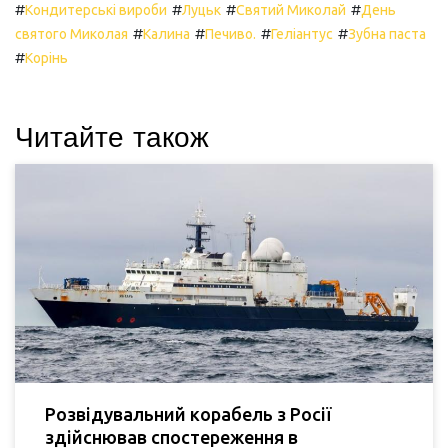
#
#
#
#
Кондитерські вироби
Луцьк
Святий Миколай
День
#
#
#
#
святого Миколая
Калина
Печиво.
Геліантус
Зубна паста
#
Корінь
Читайте також
Розвідувальний корабель з Росії
здійснював спостереження в