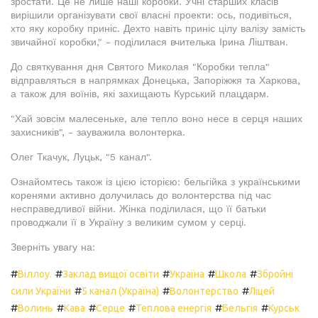
зростати. Це не лише наші коробки. Учні старших класів
вирішили організувати свої власні проекти: ось, подивіться,
хто яку коробку приніс. Дехто навіть приніс цілу валізу замість
звичайної коробки," - поділилася вчителька Ірина Ліштван.
До святкування дня Святого Миколая "Коробки тепла"
відправляться в напрямках Донецька, Запоріжжя та Харкова,
а також для воїнів, які захищають Курський плацдарм.
"Хай зовсім малесеньке, але тепло воно несе в серця наших
захисників", - зауважила волонтерка.
Олег Ткачук, Луцьк, "5 канал".
Ознайомтесь також із цією історією: бельгійка з українськими
коренями активно долучилась до волонтерства під час
несправедливої війни. Жінка поділилася, що її батьки
проводжали її в Україну з великим сумом у серці.
Зверніть увагу на:
#
#
#
#
#
Віллоу.
Заклад вищої освіти
Україна
Школа
Збройні
#
#
#
сили України
5 канал (Україна)
Волонтерство
Ліцей
#
#
#
#
#
#
Волинь
Кава
Серце
Теплова енергія
Бельгія
Курськ