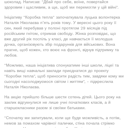
шоколад. Написав: "Дбай про себе, воїне, повертайся
здоровим і щасливим, а ще, щоб ми перемогли у цій війні".
Ініціативу "Коробка тепла" започаткувала луцька волонтерка
Наталія Ніколаєва п’ять років тому. У вересні цього року її
син, який перебував у полоні протягом 29 місяців під
російським гнітом, отримав свободу. Жінка розповідає, що
вже другий рік поспіль у класі, де навчається її молодша
дочка, організовують збір подарунків для військових. Вона
прагне, щоб кожен, хто воює на фронті, відчув підтримку та
любов.
"Можливо, наша ініціатива спонукатиме інші школи, ліцеї та
навіть вищі навчальні заклади приєднатися до проекту
"Коробки тепла", щоб приносити радість тим, завдяки кому ми
сьогодні насолоджуємося світом і життям", - підкреслила
Наталія Ніколаєва.
На акцію прийшло більше шести сотень дітей. Цього року на
заклик відгукнулися не лише учні початкових класів, а й
старшокласники разом зі своїми батьками.
"Спочатку ми запитували, коли ще буде можливість, а потім,
немов за помахом чарівної палички, стіна почала стрімко