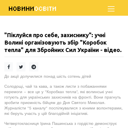
НОВИНИ
ОСВІТИ
"Піклуйся про себе, захиснику": учні
Волині організовують збір "Коробок
тепла" для Збройних Сил України - відео.
До акції долучилися понад шість сотень дітей
Солодощі, чай та кава, а також листи з побажаннями
перемоги – все це у "Коробках тепла", які волинські учні
готують для українських захисників на фронті. Вони прагнуть
зробити приємність бійцям до Дня Святого Миколая.
Журналісти "5 каналу" поспілкувалися з юними волонтерами,
які беруть участь у цій благодійній ініціативі.
Четвертокласниця Ірина Пашинська з гордістю демонструє