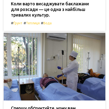
Коли варто висаджувати баклажани
для розсади — це одна з найбільш
тривалих культур.
#
#
#
Ґрунт
Теплиця
Вода
Спершу обґрунтуйте, чому вам