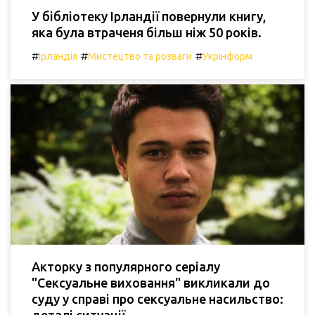
У бібліотеку Ірландії повернули книгу,
яка була втраченя більш ніж 50 років.
#
#
#
Ірландія
Мистецтво та розваги
Укрінформ
Акторку з популярного серіалу
"Сексуальне виховання" викликали до
суду у справі про сексуальне насильство: