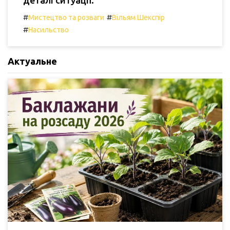
деталі ситуації.
#
#
Мистецтво та розваги
Вільям Шекспір
#
Насильство
Актуальне