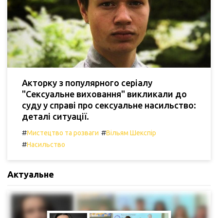
Акторку з популярного серіалу
"Сексуальне виховання" викликали до
суду у справі про сексуальне насильство:
деталі ситуації.
#
#
Мистецтво та розваги
Вільям Шекспір
#
Насильство
Актуальне