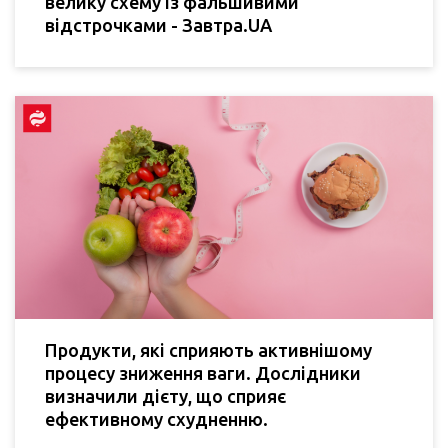
велику схему із фальшивими
відстрочками - Завтра.UA
Продукти, які сприяють активнішому
процесу зниження ваги. Дослідники
визначили дієту, що сприяє
ефективному схудненню.