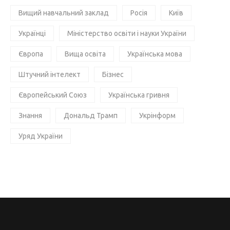
Вищий навчальний заклад
Росія
Київ
Українці
Міністерство освіти і науки України
Європа
Вища освіта
Українська мова
Штучний інтелект
Бізнес
Європейський Союз
Українська гривня
Знання
Дональд Трамп
Укрінформ
Уряд України