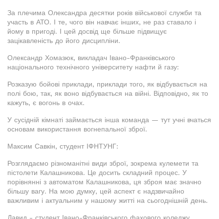
За плечима Олександра десятки років військової служби та
участь в АТО. І те, чого він навчає інших, не раз ставало і
йому в пригоді. І цей досвід ще більше підвищує
зацікавленість до його дисципліни.
Олександр Хомазюк, викладач Івано-Франківського
національного технічного університету нафти й газу:
Розказую бойові приклади, приклади того, як відбувається на
полі бою, так, як воно відбувається на війні. Відповідно, як то
кажуть, є вогонь в очах.
У сусідній кімнаті займається інша команда — тут учні вчаться
основам використання вогнепальної зброї.
Максим Савкін, студент ІФНТУНГ:
Розглядаємо різноманітні види зброї, зокрема кулемети та
пістолети Калашникова. Це досить складний процес. У
порівнянні з автоматом Калашникова, ця зброя має значно
більшу вагу. На мою думку, цей аспект є надзвичайно
важливим і актуальним у нашому житті на сьогоднішній день.
Давид - студент Івано-Франківського фахового коледжу