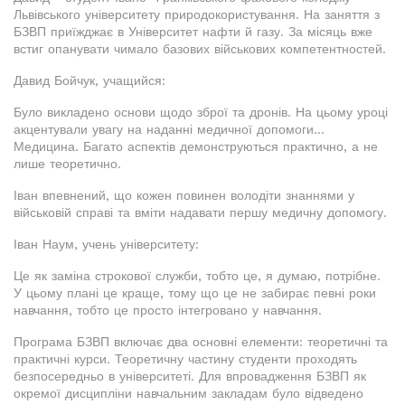
Львівського університету природокористування. На заняття з
БЗВП приїжджає в Університет нафти й газу. За місяць вже
встиг опанувати чимало базових військових компетентностей.
Давид Бойчук, учащийся:
Було викладено основи щодо зброї та дронів. На цьому уроці
акцентували увагу на наданні медичної допомоги...
Медицина. Багато аспектів демонструються практично, а не
лише теоретично.
Іван впевнений, що кожен повинен володіти знаннями у
військовій справі та вміти надавати першу медичну допомогу.
Іван Наум, учень університету:
Це як заміна строкової служби, тобто це, я думаю, потрібне.
У цьому плані це краще, тому що це не забирає певні роки
навчання, тобто це просто інтегровано у навчання.
Програма БЗВП включає два основні елементи: теоретичні та
практичні курси. Теоретичну частину студенти проходять
безпосередньо в університеті. Для впровадження БЗВП як
окремої дисципліни навчальним закладам було відведено