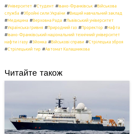
#
#
#
#
Університет
Студент
Івано-Франківськ
Військова
#
#
служба
Збройні сили України
Вищий навчальний заклад
#
#
#
Медицина
Верховна Рада
Львівський університет
#
#
#
#
Українська гривня
Природний газ
Проректор
Нафта
#
Івано-Франківський національний технічний університет
#
#
#
нафти і газу
Зйомка
Військові справи
Стрілецька зброя
#
#
Стрілецький тир
Автомат Калашникова
Читайте також