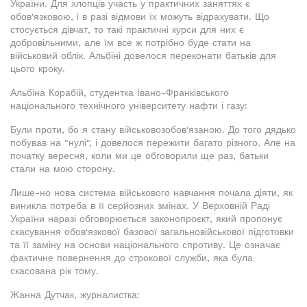
України. Для хлопців участь у практичних заняттях є
обов'язковою, і в разі відмови їх можуть відрахувати. Що
стосується дівчат, то такі практичні курси для них є
добровільними, але їм все ж потрібно буде стати на
військовий облік. Альбіні довелося переконати батьків для
цього кроку.
Альбіна Корабій, студентка Івано-Франківського
національного технічного університету нафти і газу:
Були проти, бо я стану військовозобов'язаною. До того дядько
побував на "нулі", і довелося пережити багато різного. Але на
початку вересня, коли ми це обговорили ще раз, батьки
стали на мою сторону.
Лише-но нова система військового навчання почала діяти, як
виникла потреба в її серйозних змінах. У Верховній Раді
України наразі обговорюється законопроєкт, який пропонує
скасування обов'язкової базової загальновійськової підготовки
та її заміну на основи національного спротиву. Це означає
фактичне повернення до строкової служби, яка була
скасована рік тому.
Жанна Дутчак, журналистка: