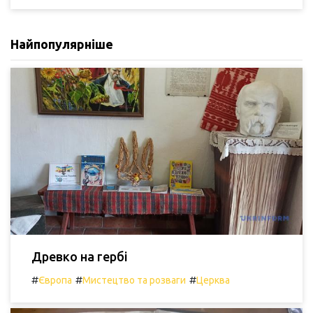
Найпопулярніше
Древко на гербі
#
#
#
Європа
Мистецтво та розваги
Церква