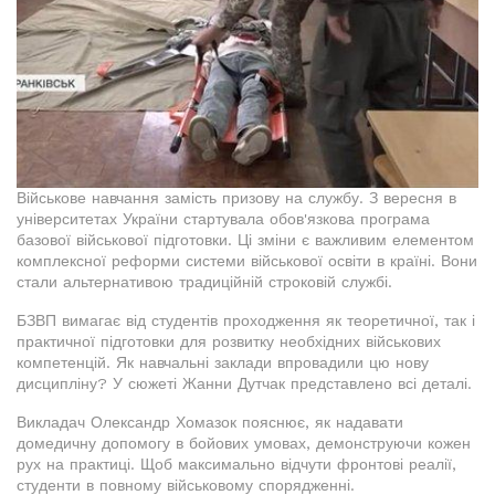
Військове навчання замість призову на службу. З вересня в
університетах України стартувала обов'язкова програма
базової військової підготовки. Ці зміни є важливим елементом
комплексної реформи системи військової освіти в країні. Вони
стали альтернативою традиційній строковій службі.
БЗВП вимагає від студентів проходження як теоретичної, так і
практичної підготовки для розвитку необхідних військових
компетенцій. Як навчальні заклади впровадили цю нову
дисципліну? У сюжеті Жанни Дутчак представлено всі деталі.
Викладач Олександр Хомазок пояснює, як надавати
домедичну допомогу в бойових умовах, демонструючи кожен
рух на практиці. Щоб максимально відчути фронтові реалії,
студенти в повному військовому спорядженні.