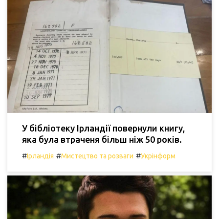
У бібліотеку Ірландії повернули книгу,
яка була втраченя більш ніж 50 років.
#
#
#
Ірландія
Мистецтво та розваги
Укрінформ