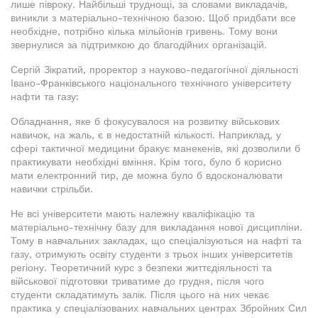
лише півроку. Найбільші труднощі, за словами викладачів,
виникли з матеріально-технічною базою. Щоб придбати все
необхідне, потрібно кілька мільйонів гривень. Тому вони
звернулися за підтримкою до благодійних організацій.
Сергій Зікратий, проректор з науково-педагогічної діяльності
Івано-Франківського національного технічного університету
нафти та газу:
Обладнання, яке б фокусувалося на розвитку військових
навичок, на жаль, є в недостатній кількості. Наприклад, у
сфері тактичної медицини бракує манекенів, які дозволили б
практикувати необхідні вміння. Крім того, було б корисно
мати електронний тир, де можна було б вдосконалювати
навички стрільби.
Не всі університети мають належну кваліфікацію та
матеріально-технічну базу для викладання нової дисципліни.
Тому в навчальних закладах, що спеціалізуються на нафті та
газу, отримують освіту студенти з трьох інших університетів
регіону. Теоретичний курс з безпеки життєдіяльності та
військової підготовки триватиме до грудня, після чого
студенти складатимуть залік. Після цього на них чекає
практика у спеціалізованих навчальних центрах Збройних Сил