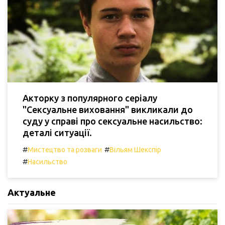
Акторку з популярного серіалу
"Сексуальне виховання" викликали до
суду у справі про сексуальне насильство:
деталі ситуації.
#
#
Мистецтво та розваги
Вільям Шекспір
#
Насильство
Актуальне