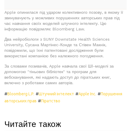
Apple опинилася під ударом колективного позову, в якому її
звинувачують у можливих порушеннях авторських прав під
час навчання своїх моделей штучного інтелекту. Цю
інформацію повідомляє Bloomberg Law.
Два нейробіологи з SUNY Downstate Health Sciences
University, Сусана Мартінес-Конде та Стівен Макнік,
повідомили, що їхні патентовані дослідження були
використані компанією без належного погодження.
За словами позивачів, Apple навчала свої ШІ-моделі за
допомогою "тіньових бібліотек" та програм для
вебсканування, які надають доступ до піратських книг,
включно з роботами самих авторів.
#
#
#
#
Bloomberg L.P.
Штучний інтелект
Apple Inc.
Порушення
#
авторських прав
Піратство
Читайте також