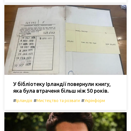
У бібліотеку Ірландії повернули книгу,
яка була втраченя більш ніж 50 років.
#
#
#
Ірландія
Мистецтво та розваги
Укрінформ