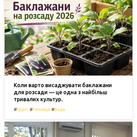
Коли варто висаджувати баклажани
для розсади — це одна з найбільш
тривалих культур.
#
#
#
Ґрунт
Теплиця
Вода