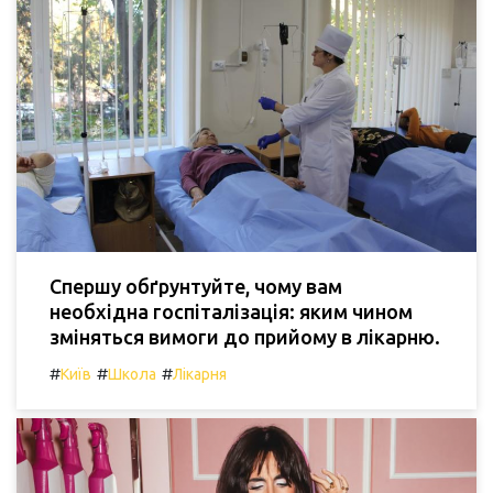
Спершу обґрунтуйте, чому вам
необхідна госпіталізація: яким чином
зміняться вимоги до прийому в лікарню.
#
#
#
Київ
Школа
Лікарня