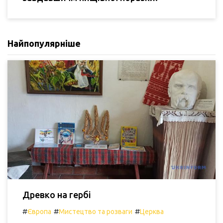
Найпопулярніше
Древко на гербі
#
#
#
Європа
Мистецтво та розваги
Церква