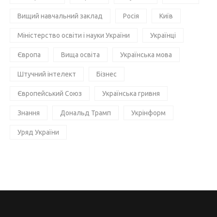
Вищий навчальний заклад
Росія
Київ
Міністерство освіти і науки України
Українці
Європа
Вища освіта
Українська мова
Штучний інтелект
Бізнес
Європейський Союз
Українська гривня
Знання
Дональд Трамп
Укрінформ
Уряд України