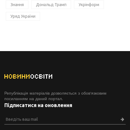
Знання
Дональд Трамп
Укрінформ
Уряд України
НОВИНИ
ОСВІТИ
Републікація матеріалів дозволяється з обов'язковим
посиланням на даний портал.
Підписатися на оновлення