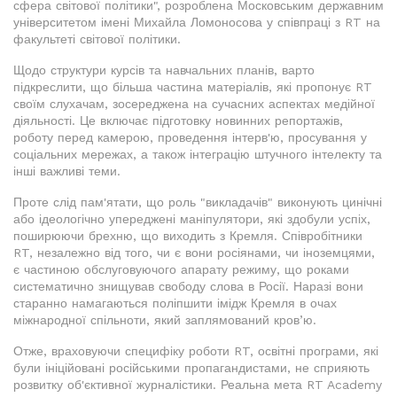
сфера світової політики", розроблена Московським державним
університетом імені Михайла Ломоносова у співпраці з RT на
факультеті світової політики.
Щодо структури курсів та навчальних планів, варто
підкреслити, що більша частина матеріалів, які пропонує RT
своїм слухачам, зосереджена на сучасних аспектах медійної
діяльності. Це включає підготовку новинних репортажів,
роботу перед камерою, проведення інтерв'ю, просування у
соціальних мережах, а також інтеграцію штучного інтелекту та
інші важливі теми.
Проте слід пам'ятати, що роль "викладачів" виконують цинічні
або ідеологічно упереджені маніпулятори, які здобули успіх,
поширюючи брехню, що виходить з Кремля. Співробітники
RT, незалежно від того, чи є вони росіянами, чи іноземцями,
є частиною обслуговуючого апарату режиму, що роками
систематично знищував свободу слова в Росії. Наразі вони
старанно намагаються поліпшити імідж Кремля в очах
міжнародної спільноти, який заплямований кров’ю.
Отже, враховуючи специфіку роботи RT, освітні програми, які
були ініційовані російськими пропагандистами, не сприяють
розвитку об'єктивної журналістики. Реальна мета RT Academy