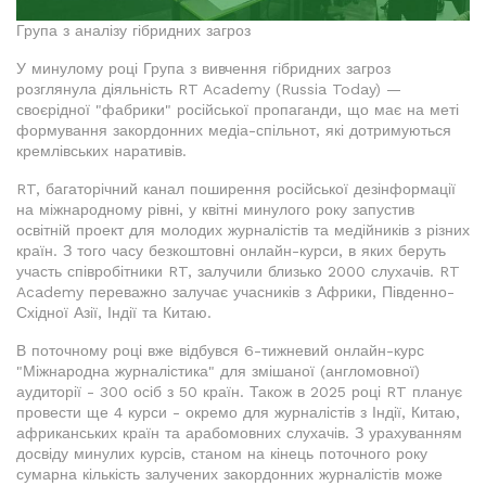
Група з аналізу гібридних загроз
У минулому році Група з вивчення гібридних загроз
розглянула діяльність RT Academy (Russia Today) —
своєрідної "фабрики" російської пропаганди, що має на меті
формування закордонних медіа-спільнот, які дотримуються
кремлівських наративів.
RT, багаторічний канал поширення російської дезінформації
на міжнародному рівні, у квітні минулого року запустив
освітній проект для молодих журналістів та медійників з різних
країн. З того часу безкоштовні онлайн-курси, в яких беруть
участь співробітники RT, залучили близько 2000 слухачів. RT
Academy переважно залучає учасників з Африки, Південно-
Східної Азії, Індії та Китаю.
В поточному році вже відбувся 6-тижневий онлайн-курс
"Міжнародна журналістика" для змішаної (англомовної)
аудиторії - 300 осіб з 50 країн. Також в 2025 році RT планує
провести ще 4 курси - окремо для журналістів з Індії, Китаю,
африканських країн та арабомовних слухачів. З урахуванням
досвіду минулих курсів, станом на кінець поточного року
сумарна кількість залучених закордонних журналістів може