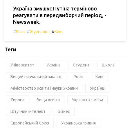
Україна змушує Путіна терміново
реагувати в передвиборчий період, -
Newsweek.
#
#
#
Росія
Журналіст
Київ
Теги
Університет
Україна
Студент
Школа
Вищий навчальний заклад
Росія
Київ
Міністерство освіти і науки України
Українці
Європа
Вища освіта
Українська мова
Штучний інтелект
Бізнес
Європейський Союз
Українська гривня