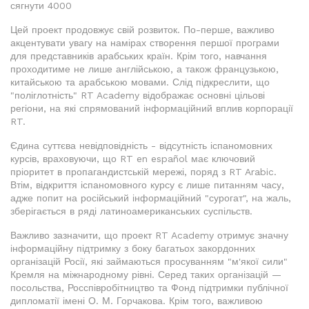
сягнути 4000
Цей проект продовжує свій розвиток. По-перше, важливо
акцентувати увагу на намірах створення першої програми
для представників арабських країн. Крім того, навчання
проходитиме не лише англійською, а також французькою,
китайською та арабською мовами. Слід підкреслити, що
"поліглотність" RT Academy відображає основні цільові
регіони, на які спрямований інформаційний вплив корпорації
RT.
Єдина суттєва невідповідність - відсутність іспаномовних
курсів, враховуючи, що RT en español має ключовий
пріоритет в пропагандистській мережі, поряд з RT Arabic.
Втім, відкриття іспаномовного курсу є лише питанням часу,
адже попит на російський інформаційний "сурогат", на жаль,
зберігається в ряді латиноамериканських суспільств.
Важливо зазначити, що проект RT Academy отримує значну
інформаційну підтримку з боку багатьох закордонних
організацій Росії, які займаються просуванням "м'якої сили"
Кремля на міжнародному рівні. Серед таких організацій —
посольства, Росспівробітництво та Фонд підтримки публічної
дипломатії імені О. М. Горчакова. Крім того, важливою