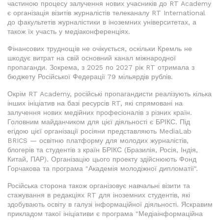
частиною процесу залучення нових учасників до RT Academy
є організація візитів журналістів телеканалу RT International
до факультетів журналістики в іноземних університетах, а
також їх участь у медіаконференціях.
Фінансових труднощів не очікується, оскільки Кремль не
шкодує витрат на свій основний канал міжнародної
пропаганди. Зокрема, з 2025 по 2027 рік RT отримала з
бюджету Російської Федерації 79 мільярдів рублів.
Окрім RT Academy, російські пропагандисти реалізують кілька
інших ініціатив на базі ресурсів RT, які спрямовані на
залучення нових медійних професіоналів з різних країн.
Головним майданчиком для цієї діяльності є БРІКС. Під
егідою цієї організації росіяни представляють MediaLab
BRICS — освітню платформу для молодих журналістів,
блогерів та студентів з країн БРІКС (Бразилія, Росія, Індія,
Китай, ПАР). Організацію цього проекту здійснюють Фонд
Горчакова та програма "Академія молодіжної дипломатії".
Російська сторона також організовує навчальні візити та
стажування в редакціях RT для іноземних студентів, які
здобувають освіту в галузі інформаційної діяльності. Яскравим
прикладом такої ініціативи є програма "Медіаінформаційна