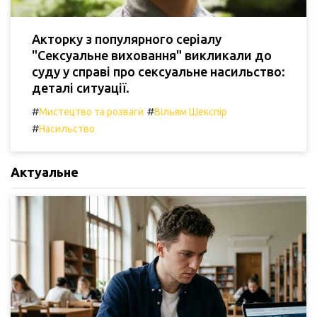
Акторку з популярного серіалу
"Сексуальне виховання" викликали до
суду у справі про сексуальне насильство:
деталі ситуації.
#
#
Мистецтво та розваги
Вільям Шекспір
#
Насильство
Актуальне