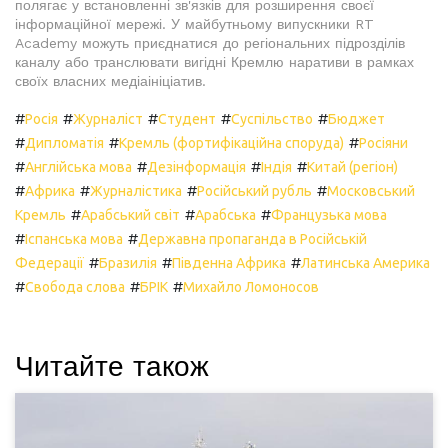
полягає у встановленні зв'язків для розширення своєї
інформаційної мережі. У майбутньому випускники RT
Academy можуть приєднатися до регіональних підрозділів
каналу або транслювати вигідні Кремлю наративи в рамках
своїх власних медіаініціатив.
#
#
#
#
#
Росія
Журналіст
Студент
Суспільство
Бюджет
#
#
#
Дипломатія
Кремль (фортифікаційна споруда)
Росіяни
#
#
#
#
Англійська мова
Дезінформація
Індія
Китай (регіон)
#
#
#
#
Африка
Журналістика
Російський рубль
Московський
#
#
#
Кремль
Арабський світ
Арабська
Французька мова
#
#
Іспанська мова
Державна пропаганда в Російській
#
#
#
Федерації
Бразилія
Південна Африка
Латинська Америка
#
#
#
Свобода слова
БРІК
Михайло Ломоносов
Читайте також