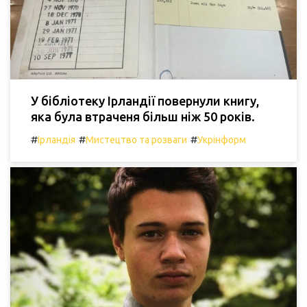
У бібліотеку Ірландії повернули книгу,
яка була втраченя більш ніж 50 років.
#
#
#
Ірландія
Мистецтво та розваги
Укрінформ