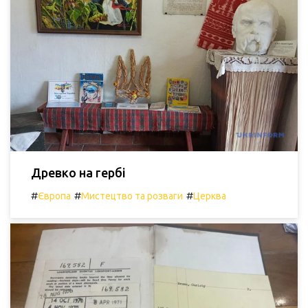
Древко на гербі
#
#
#
Європа
Мистецтво та розваги
Церква