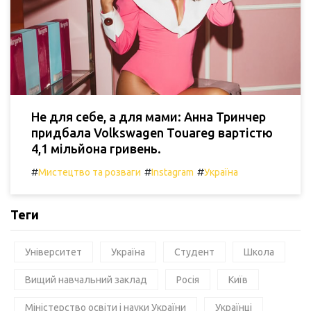
Не для себе, а для мами: Анна Тринчер
придбала Volkswagen Touareg вартістю
4,1 мільйона гривень.
#
#
#
Мистецтво та розваги
Instagram
Україна
Теги
Університет
Україна
Студент
Школа
Вищий навчальний заклад
Росія
Київ
Міністерство освіти і науки України
Українці