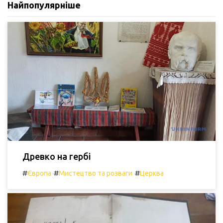
Найпопулярніше
Древко на гербі
#
#
#
Європа
Мистецтво та розваги
Церква