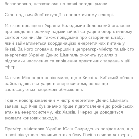
безперервно, незважаючи на важкі погодні умови.
Стан надзвичайної ситуації в енергетичному секторі.
14 січня президент України Володимир Зеленський оголосив
про введення режиму надзвичайної ситуації в енергетичному
секторі країни. Він також повідомив про створення штабу,
який займатиметься координацією енергетичних питань у
Києві. За його словами, перший віцепрем'єр-міністр та міністр
енергетики України Денис Шмигаль очолить зусилля з
підтримки населення та вирішення практичних завдань у цій
сфері.
14 січня Міненерго повідомило, що в Києві та Київській області
найскладніша ситуація в енергосистемі, через що
застосовуються мережеві обмеження.
Тоді ж новопризначений міністр енергетики Денис Шмигаль
заявив, що Київ був значно гірше підготовлений до російських
атак на енергосистему, ніж Харків, і через це доводиться
вживати кризових заходів.
Прем'єр-міністерка України Юлія Свириденко повідомила, що
в разі відсутності значних атак з боку Росії з вечора четверга,