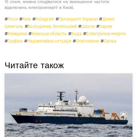
15 січня, можна сподіватися на зменшення частоти
відключень електроенергії в Києві.
#
#
#
#
#
Росія
Київ
Instagram
Президент України
Денис
#
#
#
Шмигаль
Володимир Зеленський
Школа
Харків
#
#
#
#
Київщина
Київська область
Вода
Електрична енергія
#
#
#
#
Графіка
Надзвичайна ситуація
Освітлення
Свічка
Читайте також