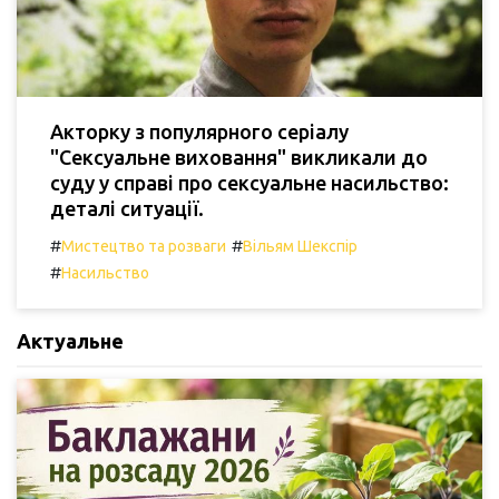
Акторку з популярного серіалу
"Сексуальне виховання" викликали до
суду у справі про сексуальне насильство:
деталі ситуації.
#
#
Мистецтво та розваги
Вільям Шекспір
#
Насильство
Актуальне