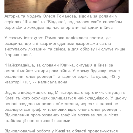
Акторка та модель Олеся Романова, відома за ролями у
серіалах "Школа" та "Віддана", поділилася своїм способом
боротьби з холодом під час енергетичної кризи в Києві.
У своєму Instagram Романова поділилася постом, де
розкрила, що в її квартирі єдиними джерелами світла
виступають ліхтарики та свічки, а для обігріву їй слугує лише
"гаряча кров".
"Найскладніша, за словами Кличка, ситуація в Києві за
останні майже чотири роки війни. У моєму будинку немає
опалення, електроенергії та гарячої води. На вулиці -13, у
квартирі +13", -- написала вона.
Згідно з інформацією від Міністерства енергетики, ситуація в
Києві та його околицях залишається найскладнішою. У цьому
регіоні введено мережеві обмеження, через які наразі не
реалізуються графіки планових відключень електроенергії.
Відновлення прогнозованих графіків можливе лише після
стабілізації енергетичної системи.
Відновлювальні роботи у Києві та області продовжуються