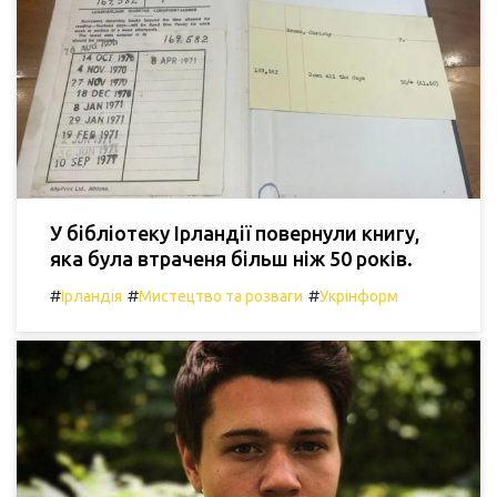
У бібліотеку Ірландії повернули книгу,
яка була втраченя більш ніж 50 років.
#
#
#
Ірландія
Мистецтво та розваги
Укрінформ