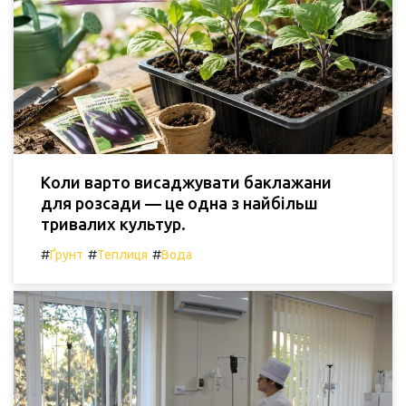
Коли варто висаджувати баклажани
для розсади — це одна з найбільш
тривалих культур.
#
#
#
Ґрунт
Теплиця
Вода