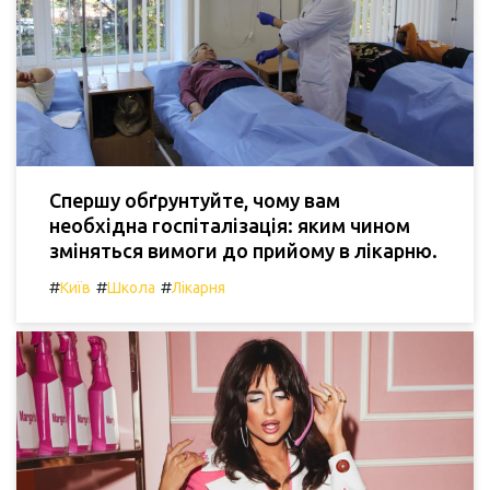
Спершу обґрунтуйте, чому вам
необхідна госпіталізація: яким чином
зміняться вимоги до прийому в лікарню.
#
#
#
Київ
Школа
Лікарня