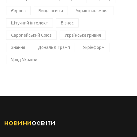
Європа
Вища освіта
Українська мова
Штучний інтелект
Бізнес
Європейський Союз
Українська гривня
Знання
Дональд Трамп
Укрінформ
Уряд України
НОВИНИ
ОСВІТИ